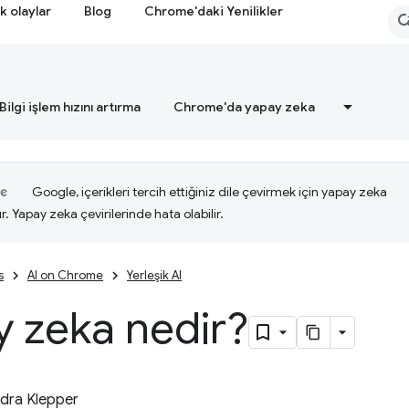
k olaylar
Blog
Chrome'daki Yenilikler
Bilgi işlem hızını artırma
Chrome'da yapay zeka
Google, içerikleri tercih ettiğiniz dile çevirmek için yapay zeka
ır. Yapay zeka çevirilerinde hata olabilir.
s
AI on Chrome
Yerleşik AI
 zeka nedir?
dra Klepper