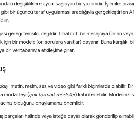
daki değişikliklere uyum sağlayan bir yazılımdır. İşlemler aras
gibi bir üçüncü taraf uygulaması aracılığıyla gerçekleştirilen AP
ilir.
sı gereği temsilci değildir. Chatbot, bir mesajcıya (insan veya 
k için bir modele (ör. sorulara yanıtlar) dayanır. Buna karşılık, 
ya bir veritabanıyla etkileşime girer.
ış
ıkışı; metin, resim, ses ve video gibi farklı biçimlerde olabilir. B
a modaliteyi (
çok formatlı modeller
) kabul edebilir. Modelini
yacınız olduğunu onaylamanız önemlidir.
kış parçaları halinde veya isteğe dayalı olarak gönderilip alınabili