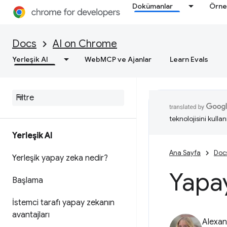
Dokümanlar
Örne
Docs
AI on Chrome
Yerleşik AI
WebMCP ve Ajanlar
Learn Evals
teknolojisini kullan
Yerleşik AI
Ana Sayfa
Doc
Yerleşik yapay zeka nedir?
Yapay
Başlama
İstemci tarafı yapay zekanın
avantajları
Alexan