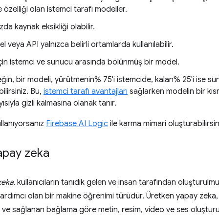
özelliği olan istemci tarafı modeller.
da kaynak eksikliği olabilir.
 veya API yalnızca belirli ortamlarda kullanılabilir.
çin istemci ve sunucu arasında bölünmüş bir model.
ğin, bir modeli, yürütmenin% 75'i istemcide, kalan% 25'i ise 
ilirsiniz. Bu,
istemci tarafı avantajları
sağlarken modelin bir kıs
ısıyla gizli kalmasına olanak tanır.
llanıyorsanız
Firebase AI Logic
ile karma mimari oluşturabilirsin
apay zeka
zeka
, kullanıcıların tanıdık gelen ve insan tarafından oluşturulm
ardımcı olan bir makine öğrenimi türüdür. Üretken yapay zeka, d
r ve sağlanan bağlama göre metin, resim, video ve ses oluşturur