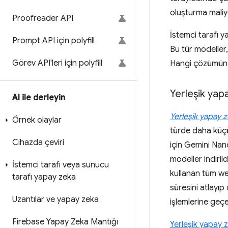
oluşturma maliyet
Proofreader API
İstemci tarafı 
Prompt API için polyfill
Bu tür modeller
Görev API'leri için polyfill
Hangi çözümün s
Yerleşik yap
AI ile derleyin
Yerleşik yapay 
Örnek olaylar
türde daha küçük
Cihazda çeviri
için Gemini Na
modeller indiril
İstemci tarafı veya sunucu
kullanan tüm we
tarafı yapay zeka
süresini atlayıp
Uzantılar ve yapay zeka
işlemlerine geçeb
Firebase Yapay Zeka Mantığı
Yerleşik yapay z