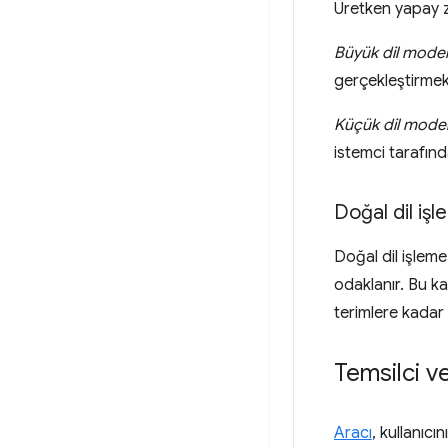
Üretken yapay z
Büyük dil model
gerçekleştirmek 
Küçük dil model
istemci tarafında
Doğal dil iş
Doğal dil işleme
odaklanır. Bu kap
terimlere kadar h
Temsilci v
Aracı
, kullanıcı