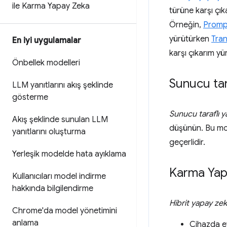
ile Karma Yapay Zeka
türüne karşı çık
Örneğin,
Promp
yürütürken
Tran
En iyi uygulamalar
karşı çıkarım yü
Önbellek modelleri
Sunucu tar
LLM yanıtlarını akış şeklinde
gösterme
Sunucu taraflı 
Akış şeklinde sunulan LLM
düşünün. Bu mod
yanıtlarını oluşturma
geçerlidir.
Yerleşik modelde hata ayıklama
Karma Yap
Kullanıcıları model indirme
hakkında bilgilendirme
Hibrit yapay ze
Chrome'da model yönetimini
anlama
Cihazda et