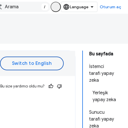
/
Oturum aç
Bu sayfada
İstemci
tarafı yapay
zeka
Bu size yardımcı oldu mu?
Yerleşik
yapay zeka
Sunucu
tarafı yapay
zeka