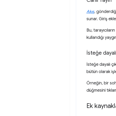
Canlı Yayın
Akış
, gönderdiğ
sunar. Giriş ekl
Bu, tarayıcıları
kullandığı yaygın
İsteğe dayalı
İsteğe dayalı çı
bütün olarak işle
Örneğin, bir so
düğmesini tıklam
Ek kaynakl