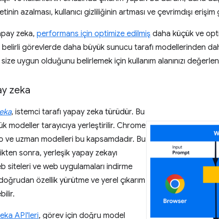
inin azalması, kullanıcı gizliliğinin artması ve çevrimdışı erişim 
yapay zeka,
performans için optimize edilmiş
daha küçük ve optim
, belirli görevlerde daha büyük sunucu tarafı modellerinden dah
ize uygun olduğunu belirlemek için kullanım alanınızı değerlend
ay zeka
zeka
, istemci tarafı yapay zeka türüdür. Bu
 modeller tarayıcıya yerleştirilir. Chrome
no ve uzman modelleri bu kapsamdadır. Bu
dikten sonra, yerleşik yapay zekayı
b siteleri ve web uygulamaları indirme
 doğrudan özellik yürütme ve yerel çıkarım
ilir.
eka API'leri
, görev için doğru model