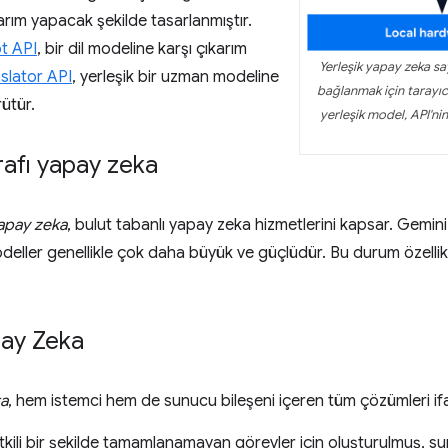
arım yapacak şekilde tasarlanmıştır.
t API
, bir dil modeline karşı çıkarım
Yerleşik yapay zeka sa
slator API
, yerleşik bir uzman modeline
bağlanmak için tarayıcı 
rütür.
yerleşik model, API'ni
afı yapay zeka
yapay zeka
, bulut tabanlı yapay zeka hizmetlerini kapsar. Gemini 
eller genellikle çok daha büyük ve güçlüdür. Bu durum özelli
ay Zeka
ka
, hem istemci hem de sunucu bileşeni içeren tüm çözümleri if
kili bir şekilde tamamlanamayan görevler için oluşturulmuş, s