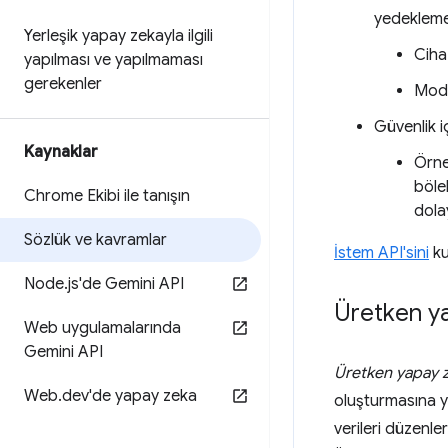
yedekleme 
Yerleşik yapay zekayla ilgili
Cihaz
yapılması ve yapılmaması
gerekenler
Model
Güvenlik i
Kaynaklar
Örne
böleb
Chrome Ekibi ile tanışın
dolay
Sözlük ve kavramlar
İstem API'sini
ku
Node
.
js'de Gemini API
Üretken y
Web uygulamalarında
Gemini API
Üretken yapay 
Web
.
dev'de yapay zeka
oluşturmasına y
verileri düzenle