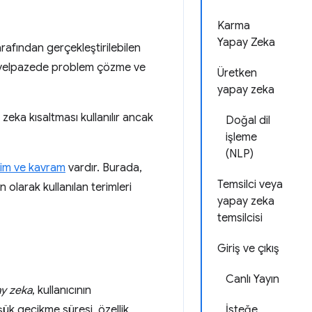
Karma
Yapay Zeka
rafından gerçekleştirilebilen
ir yelpazede problem çözme ve
Üretken
yapay zeka
 zeka kısaltması kullanılır ancak
Doğal dil
işleme
(NLP)
rim ve kavram
vardır. Burada,
Temsilci veya
 olarak kullanılan terimleri
yapay zeka
temsilcisi
Giriş ve çıkış
Canlı Yayın
ay zeka
, kullanıcının
şük gecikme süresi, özellik
İsteğe