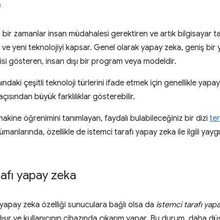
 bir zamanlar insan müdahalesi gerektiren ve artık bilgisayar ta
 ve yeni teknolojiyi kapsar. Genel olarak yapay zeka, geniş b
risi gösteren, insan dışı bir program veya modeldir.
ndaki çeşitli teknoloji türlerini ifade etmek için genellikle yapay
ısından büyük farklılıklar gösterebilir.
kine öğrenimini tanımlayan, faydalı bulabileceğiniz bir dizi
te
nlarında, özellikle de istemci tarafı yapay zeka ile ilgili yaygın
rafı yapay zeka
apay zeka özelliği sunuculara bağlı olsa da
istemci tarafı yap
lışır ve kullanıcının cihazında çıkarım yapar. Bu durum, daha dü