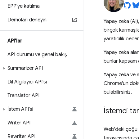
EPP'ye katılma
Demoları deneyin
Yapay zeka (AI),
birçok karmaşık
yaratıcılık bece
API'lar
Yapay zeka alanı
API durumu ve genel bakış
bunlar kapsam aç
Summarizer API
Yapay zeka ve ma
Dil Algılayıcı API'sı
Chrome'un doküma
bulabilirsiniz.
Translator API
İstem API'si
İstemci ta
Writer API
Web'deki çoğu y
Rewriter API
tarayıcısında ça