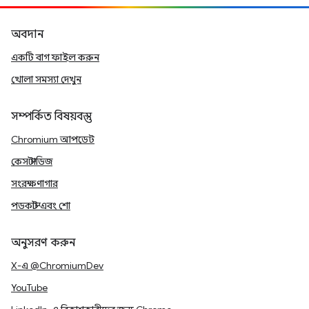
অবদান
একটি বাগ ফাইল করুন
খোলা সমস্যা দেখুন
সম্পর্কিত বিষয়বস্তু
Chromium আপডেট
কেস স্টাডিজ
সংরক্ষণাগার
পডকাস্ট এবং শো
অনুসরণ করুন
X-এ @ChromiumDev
YouTube