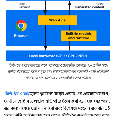
বিল্ট-ইন এআই ব্যবহার করে, আপনার ওয়েবসাইট ব্রাউজার API গুলির সাথে
স্থানীয় প্রসেসরের সাথে সংযুক্ত হয়। ব্রাউজার বিল্ট-ইন মডেলটি একটি প্রতিক্রিয়া
পাঠায়, যা API আপনার ওয়েবসাইটে ফেরত পাঠায়।
বিল্ট-ইন এআই
হলো ক্লায়েন্ট-সাইড এআই-এর একধরণের রূপ,
যেখানে ছোট মডেলগুলি ব্রাউজারে তৈরি করা হয়। ক্রোমের জন্য,
এর মধ্যে রয়েছে জেমিনি ন্যানো এবং বিশেষজ্ঞ মডেল। একবার এই
মডেলগুলি ডাউনলোড হয়ে গেলে, বিল্ট-ইন এআই ব্যবহার করে