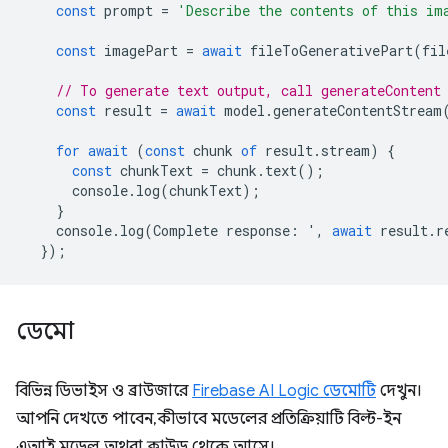
const
prompt
=
'Describe the contents of this im
const
imagePart
=
await
fileToGenerativePart
(
fil
// To generate text output, call generateContent
const
result
=
await
model
.
generateContentStream
for
await
(
const
chunk
of
result
.
stream
)
{
const
chunkText
=
chunk
.
text
();
console
.
log
(
chunkText
);
}
console
.
log
(
Complete
response
:
'
,
await
result
.
r
});
ডেমো
বিভিন্ন ডিভাইস ও ব্রাউজারে
Firebase AI Logic ডেমোটি
দেখুন।
আপনি দেখতে পাবেন, কীভাবে মডেলের প্রতিক্রিয়াটি বিল্ট-ইন
এআই মডেল অথবা ক্লাউড থেকে আসে।