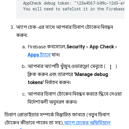
AppCheck debug token: "123a4567-b89c-12d3-e456
অ্যাপ চেক-এর সাথে আপনার ডিবাগ টোকেন নিবন্ধন
করুন:
Firebase কনসোলে,
Security
>
App Check
>
Apps
ট্যাবে
যান।
আপনার অ্যাপটি খুঁজুন, ওভারফ্লো মেনুতে (
more_vert
)
ক্লিক করুন এবং তারপরে
'Manage debug
tokens'
নির্বাচন করুন।
আপনার ডিবাগ টোকেন নিবন্ধন করতে স্ক্রিনে দেওয়া
নির্দেশাবলী অনুসরণ করুন।
ডিবাগ প্রোভাইডার সম্পর্কে বিস্তারিত জানতে (নতুন ডিবাগ
টোকেন কীভাবে পাবেন তা সহ),
অ্যাপ চেকের অফিসিয়াল