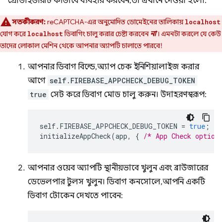
প্রোভাইডারটি কীভাবে ব্যবহার করবেন, তা এখানে দেওয়া হলো:
সতর্কীকরণ:
reCAPTCHA-এর অনুমোদিত ডোমেইনের তালিকায়
localhost
যোগ করে
ডিবাগিং চালু করার চেষ্টা করবেন
না
। এমনটা করলে যে কেউ
localhost
তাদের লোকাল মেশিন থেকে আপনার অ্যাপটি চালাতে পারবে!
আপনার ডিবাগ বিল্ডে, অ্যাপ চেক ইনিশিয়ালাইজ করার
আগে
self.FIREBASE_APPCHECK_DEBUG_TOKEN
true
সেট করে ডিবাগ মোড চালু করুন। উদাহরণস্বরূপ:
self
.
FIREBASE_APPCHECK_DEBUG_TOKEN
=
true
;
initializeAppCheck
(
app
,
{
/* App Check option
আপনার ওয়েব অ্যাপটি স্থানীয়ভাবে খুলুন এবং ব্রাউজারের
ডেভেলপার টুলস খুলুন। ডিবাগ কনসোলে, আপনি একটি
ডিবাগ টোকেন দেখতে পাবেন: