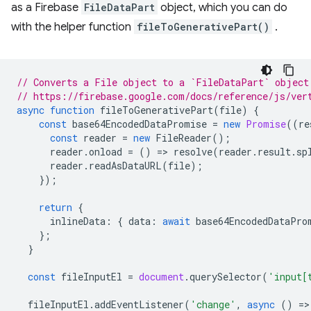
as a Firebase
FileDataPart
object, which you can do
with the helper function
fileToGenerativePart()
.
// Converts a File object to a `FileDataPart` object
// https://firebase.google.com/docs/reference/js/ver
async
function
fileToGenerativePart
(
file
)
{
const
base64EncodedDataPromise
=
new
Promise
((
re
const
reader
=
new
FileReader
();
reader
.
onload
=
()
=
>
resolve
(
reader
.
result
.
sp
reader
.
readAsDataURL
(
file
);
});
return
{
inlineData
:
{
data
:
await
base64EncodedDataPro
};
}
const
fileInputEl
=
document
.
querySelector
(
'input[
fileInputEl
.
addEventListener
(
'change'
,
async
()
=
>