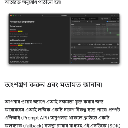
অতিরিক্ত অনুরোধ পাঠানো হয়।
অংশগ্রহণ করুন এবং মতামত জানান।
আপনার ওয়েব অ্যাপে এআই সক্ষমতা যুক্ত করার জন্য
ফায়ারবেস এআই লজিক একটি দারুণ বিকল্প হতে পারে। প্রম্পট
এপিআই (Prompt API) অনুপলব্ধ থাকলে ক্লাউডে একটি
ফলব্যাক (fallback) ব্যবস্থা রাখার মাধ্যমে, এই এসডিকে (SDK)