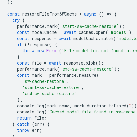
};
const
restoreFileFromSWCache
=
async
()
=
>
{
try
{
performance
.
mark
(
'start-sw-cache-restore'
);
const
modelCache
=
await
caches
.
open
(
'models'
);
const
response
=
await
modelCache
.
match
(
'model.b
if
(
!
response
)
{
throw
new
Error
(
`File model.bin not found in s
}
const
file
=
await
response
.
blob
();
performance
.
mark
(
'end-sw-cache-restore'
);
const
mark
=
performance
.
measure
(
'sw-cache-restore'
,
'start-sw-cache-restore'
,
'end-sw-cache-restore'
);
console
.
log
(
mark
.
name
,
mark
.
duration
.
toFixed
(
2
))
console
.
log
(
'Cached model file found in sw-cache
return
file
;
}
catch
(
err
)
{
throw
err
;
}