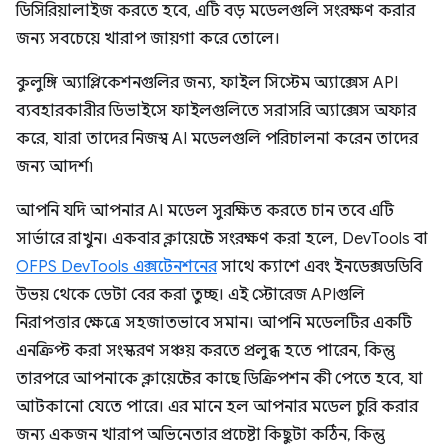
ডিসিরিয়ালাইজ করতে হবে, এটি বড় মডেলগুলি সংরক্ষণ করার
জন্য সবচেয়ে খারাপ জায়গা করে তোলে।
কুলুঙ্গি অ্যাপ্লিকেশনগুলির জন্য, ফাইল সিস্টেম অ্যাক্সেস API
ব্যবহারকারীর ডিভাইসে ফাইলগুলিতে সরাসরি অ্যাক্সেস অফার
করে, যারা তাদের নিজস্ব AI মডেলগুলি পরিচালনা করেন তাদের
জন্য আদর্শ৷
আপনি যদি আপনার AI মডেল সুরক্ষিত করতে চান তবে এটি
সার্ভারে রাখুন। একবার ক্লায়েন্টে সংরক্ষণ করা হলে, DevTools বা
OFPS DevTools এক্সটেনশনের
সাথে ক্যাশে এবং ইনডেক্সডডিবি
উভয় থেকে ডেটা বের করা তুচ্ছ। এই স্টোরেজ APIগুলি
নিরাপত্তার ক্ষেত্রে সহজাতভাবে সমান। আপনি মডেলটির একটি
এনক্রিপ্ট করা সংস্করণ সঞ্চয় করতে প্রলুব্ধ হতে পারেন, কিন্তু
তারপরে আপনাকে ক্লায়েন্টের কাছে ডিক্রিপশন কী পেতে হবে, যা
আটকানো যেতে পারে। এর মানে হল আপনার মডেল চুরি করার
জন্য একজন খারাপ অভিনেতার প্রচেষ্টা কিছুটা কঠিন, কিন্তু