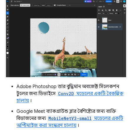
Adobe Photoshop তার বুদ্ধিমান অবজেক্ট সিলেকশন
টুলের জন্য ডিভাইসে
Conv2D
মডেলের একটি বৈকল্পিক
চালায়
।
Google Meet ব্যাকগ্রাউন্ড ব্লার বৈশিষ্ট্যের জন্য ব্যক্তি
বিভাজনের জন্য
MobileNetV3-small
মডেলের একটি
অপ্টিমাইজ করা সংস্করণ চালায়
।