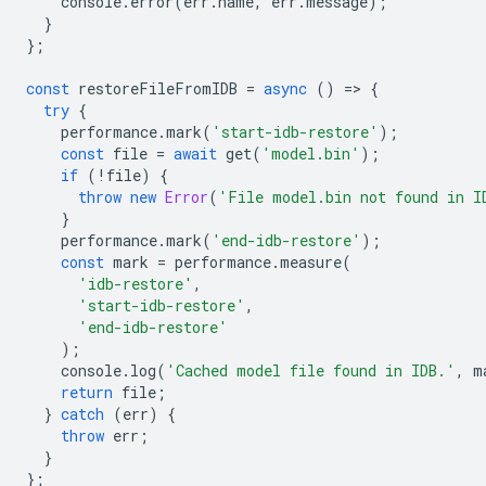
console
.
error
(
err
.
name
,
err
.
message
);
}
};
const
restoreFileFromIDB
=
async
()
=
>
{
try
{
performance
.
mark
(
'start-idb-restore'
);
const
file
=
await
get
(
'model.bin'
);
if
(
!
file
)
{
throw
new
Error
(
'File model.bin not found in I
}
performance
.
mark
(
'end-idb-restore'
);
const
mark
=
performance
.
measure
(
'idb-restore'
,
'start-idb-restore'
,
'end-idb-restore'
);
console
.
log
(
'Cached model file found in IDB.'
,
m
return
file
;
}
catch
(
err
)
{
throw
err
;
}
};