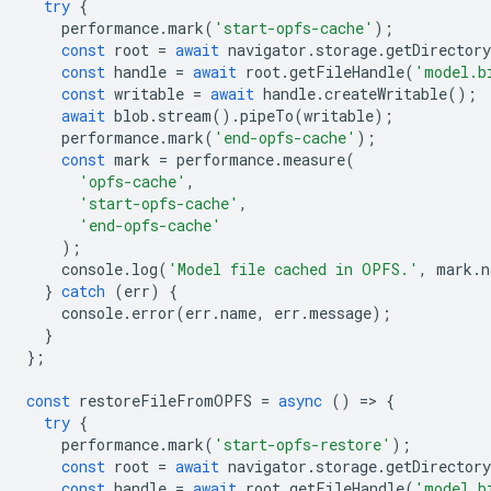
try
{
performance
.
mark
(
'start-opfs-cache'
);
const
root
=
await
navigator
.
storage
.
getDirectory
const
handle
=
await
root
.
getFileHandle
(
'model.b
const
writable
=
await
handle
.
createWritable
();
await
blob
.
stream
().
pipeTo
(
writable
);
performance
.
mark
(
'end-opfs-cache'
);
const
mark
=
performance
.
measure
(
'opfs-cache'
,
'start-opfs-cache'
,
'end-opfs-cache'
);
console
.
log
(
'Model file cached in OPFS.'
,
mark
.
n
}
catch
(
err
)
{
console
.
error
(
err
.
name
,
err
.
message
);
}
};
const
restoreFileFromOPFS
=
async
()
=
>
{
try
{
performance
.
mark
(
'start-opfs-restore'
);
const
root
=
await
navigator
.
storage
.
getDirectory
const
handle
=
await
root
.
getFileHandle
(
'model.b