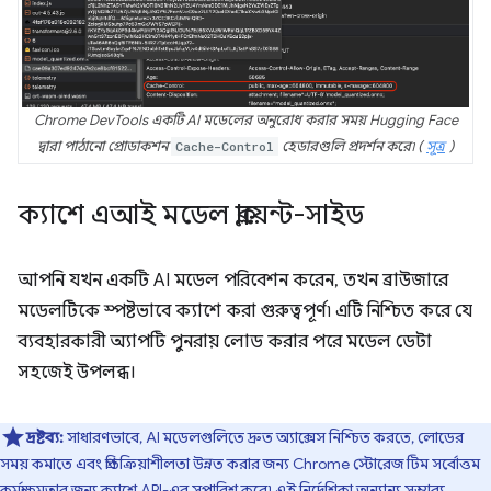
Chrome DevTools একটি AI মডেলের অনুরোধ করার সময় Hugging Face
দ্বারা পাঠানো প্রোডাকশন
Cache-Control
হেডারগুলি প্রদর্শন করে৷ (
সূত্র
)
ক্যাশে এআই মডেল ক্লায়েন্ট-সাইড
আপনি যখন একটি AI মডেল পরিবেশন করেন, তখন ব্রাউজারে
মডেলটিকে স্পষ্টভাবে ক্যাশে করা গুরুত্বপূর্ণ৷ এটি নিশ্চিত করে যে
ব্যবহারকারী অ্যাপটি পুনরায় লোড করার পরে মডেল ডেটা
সহজেই উপলব্ধ।
দ্রষ্টব্য:
সাধারণভাবে, AI মডেলগুলিতে দ্রুত অ্যাক্সেস নিশ্চিত করতে, লোডের
সময় কমাতে এবং প্রতিক্রিয়াশীলতা উন্নত করার জন্য Chrome স্টোরেজ টিম সর্বোত্তম
কর্মক্ষমতার জন্য
ক্যাশে API-এর
সুপারিশ করে৷ এই নির্দেশিকা অন্যান্য সম্ভাব্য