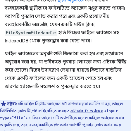
ফাইলে অ্যাক্সেস দিতে হবে।
স্থায়ী অনুমতির
জন্য ধন্যবাদ,
ব্যবহারকারী স্থায়ীভাবে ফাইলটিতে অ্যাক্সেস মঞ্জুর করতে পারেন৷
অ্যাপটি পুনরায় লোড করার পরে এবং একটি প্রয়োজনীয়
ব্যবহারকারীর অঙ্গভঙ্গি, যেমন একটি মাউস ক্লিক,
FileSystemFileHandle
হার্ড ডিস্কের ফাইলে অ্যাক্সেস সহ
IndexedDB থেকে পুনরুদ্ধার করা যেতে পারে।
ফাইল অ্যাক্সেসের অনুমতিগুলি জিজ্ঞাসা করা হয় এবং প্রয়োজনে
অনুরোধ করা হয়, যা ভবিষ্যতে পুনরায় লোডের জন্য এটিকে নির্বিঘ্ন
করে তোলে। নিচের উদাহরণে দেখানো হয়েছে কিভাবে হার্ডডিস্ক
থেকে একটি ফাইলের জন্য একটি হ্যান্ডেল পেতে হয় এবং
তারপর হ্যান্ডেলটি সংরক্ষণ ও পুনরুদ্ধার করতে হয়।
দ্রষ্টব্য:
যদি ফাইল সিস্টেম অ্যাক্সেস API ব্রাউজার দ্বারা সমর্থিত না হয়, তাহলে
নিম্নলিখিত কোড স্নিপেট লাইব্রেরিতে ব্যবহৃত
ব্রাউজার-fs-অ্যাক্সেস
<input
এ ফিরে আসে। এটি অ্যাপটিকে মডেল ফাইলে অ্যাক্সেস করার
type="file">
অনুমতি দেয়, তবে, ব্যবহারকারীকে প্রত্যেকবার অ্যাপটি পুনরায় লোড করার সময়