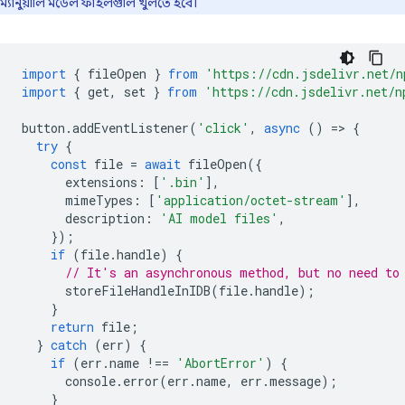
ম্যানুয়ালি মডেল ফাইলগুলি খুলতে হবে।
import
{
fileOpen
}
from
'https://cdn.jsdelivr.net/n
import
{
get
,
set
}
from
'https://cdn.jsdelivr.net/n
button
.
addEventListener
(
'click'
,
async
()
=
>
{
try
{
const
file
=
await
fileOpen
({
extensions
:
[
'.bin'
],
mimeTypes
:
[
'application/octet-stream'
],
description
:
'AI model files'
,
});
if
(
file
.
handle
)
{
// It's an asynchronous method, but no need to
storeFileHandleInIDB
(
file
.
handle
);
}
return
file
;
}
catch
(
err
)
{
if
(
err
.
name
!==
'AbortError'
)
{
console
.
error
(
err
.
name
,
err
.
message
);
}