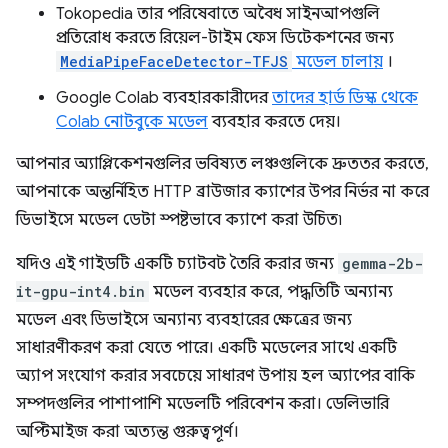
Tokopedia তার পরিষেবাতে অবৈধ সাইনআপগুলি
প্রতিরোধ করতে রিয়েল-টাইম ফেস ডিটেকশনের জন্য
MediaPipeFaceDetector-TFJS
মডেল চালায়
।
Google Colab ব্যবহারকারীদের
তাদের হার্ড ডিস্ক থেকে
Colab নোটবুকে মডেল
ব্যবহার করতে দেয়।
আপনার অ্যাপ্লিকেশনগুলির ভবিষ্যত লঞ্চগুলিকে দ্রুততর করতে,
আপনাকে অন্তর্নিহিত HTTP ব্রাউজার ক্যাশের উপর নির্ভর না করে
ডিভাইসে মডেল ডেটা স্পষ্টভাবে ক্যাশে করা উচিত৷
যদিও এই গাইডটি একটি চ্যাটবট তৈরি করার জন্য
gemma-2b-
it-gpu-int4.bin
মডেল ব্যবহার করে, পদ্ধতিটি অন্যান্য
মডেল এবং ডিভাইসে অন্যান্য ব্যবহারের ক্ষেত্রের জন্য
সাধারণীকরণ করা যেতে পারে। একটি মডেলের সাথে একটি
অ্যাপ সংযোগ করার সবচেয়ে সাধারণ উপায় হল অ্যাপের বাকি
সম্পদগুলির পাশাপাশি মডেলটি পরিবেশন করা। ডেলিভারি
অপ্টিমাইজ করা অত্যন্ত গুরুত্বপূর্ণ।