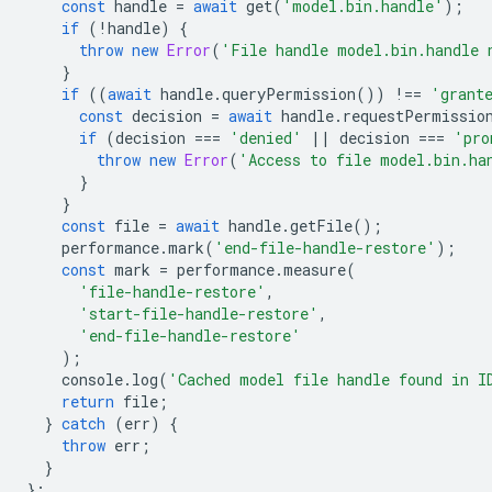
const
handle
=
await
get
(
'model.bin.handle'
);
if
(
!
handle
)
{
throw
new
Error
(
'File handle model.bin.handle 
}
if
((
await
handle
.
queryPermission
())
!==
'grant
const
decision
=
await
handle
.
requestPermissio
if
(
decision
===
'denied'
||
decision
===
'pro
throw
new
Error
(
'Access to file model.bin.ha
}
}
const
file
=
await
handle
.
getFile
();
performance
.
mark
(
'end-file-handle-restore'
);
const
mark
=
performance
.
measure
(
'file-handle-restore'
,
'start-file-handle-restore'
,
'end-file-handle-restore'
);
console
.
log
(
'Cached model file handle found in I
return
file
;
}
catch
(
err
)
{
throw
err
;
}
};