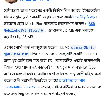
বেশিরভাগ ভাষা মডেলের একটি জিনিস মিল রয়েছে: ইন্টারনেটের
মাধ্যমে স্থানান্তরিত একটি সংস্থানের জন্য এগুলি
মোটামুটি বড়
।
সবচেয়ে ছোট MediaPipe অবজেক্ট ডিটেকশন মডেল (
SSD
MobileNetV2 float16
) এর ওজন 5.6 MB এবং সবচেয়ে
বড়টির প্রায় 25 MB।
ওপেন সোর্স লার্জ ল্যাঙ্গুয়েজ মডেল (LLM)
gemma-2b-it-
gpu-int4.bin
ঘড়িতে 1.35 GB-এ এবং এটি একটি LLM-এর
জন্য খুব ছোট বলে মনে করা হয়। জেনারেটিভ এআই মডেলগুলি
বিশাল হতে পারে। এই কারণেই আজ প্রচুর AI ব্যবহার ক্লাউডে
ঘটে। ক্রমবর্ধমানভাবে, অ্যাপ্লিকেশানগুলি অত্যন্ত অপ্টিমাইজ করা
মডেলগুলি সরাসরি ডিভাইসে চলছে৷
ব্রাউজারে চলমান
এলএলএম-এর ডেমো
বিদ্যমান, এখানে ব্রাউজারে চলমান অন্যান্য
মডেলের কিছু প্রোডাকশন-গ্রেড উদাহরণ রয়েছে: