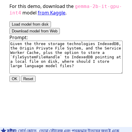
দ্রষ্টব্য:
সোর্স কোডে
, ডেমো স্টোরেজ এবং পুনরুদ্ধার উভয়ের জন্যই একে