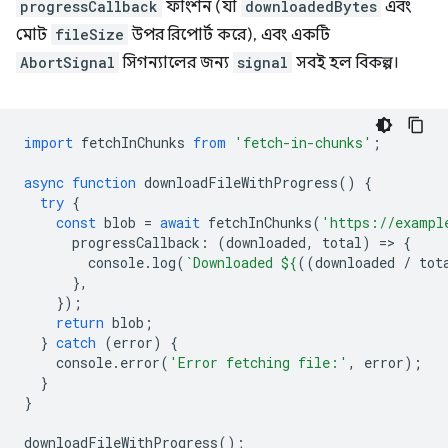
progressCallback
ফাংশন (যা
downloadedBytes
এবং
মোট
fileSize
উপর রিপোর্ট করে), এবং একটি
AbortSignal
সিগন্যালের জন্য
signal
সবই হল বিকল্প।
import
fetchInChunks
from
'fetch-in-chunks'
;
async
function
downloadFileWithProgress
()
{
try
{
const
blob
=
await
fetchInChunks
(
'https://exampl
progressCallback
:
(
downloaded
,
total
)
=
>
{
console
.
log
(
`Downloaded 
${
((
downloaded
/
tot
},
});
return
blob
;
}
catch
(
error
)
{
console
.
error
(
'Error fetching file:'
,
error
);
}
}
downloadFileWithProgress
();