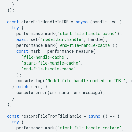
}
});
const
storeFileHandleInIDB
=
async
(
handle
)
=
>
{
try
{
performance
.
mark
(
'start-file-handle-cache'
);
await
set
(
'model.bin.handle'
,
handle
);
performance
.
mark
(
'end-file-handle-cache'
);
const
mark
=
performance
.
measure
(
'file-handle-cache'
,
'start-file-handle-cache'
,
'end-file-handle-cache'
);
console
.
log
(
'Model file handle cached in IDB.'
,
}
catch
(
err
)
{
console
.
error
(
err
.
name
,
err
.
message
);
}
};
const
restoreFileFromFileHandle
=
async
()
=
>
{
try
{
performance
.
mark
(
'start-file-handle-restore'
);