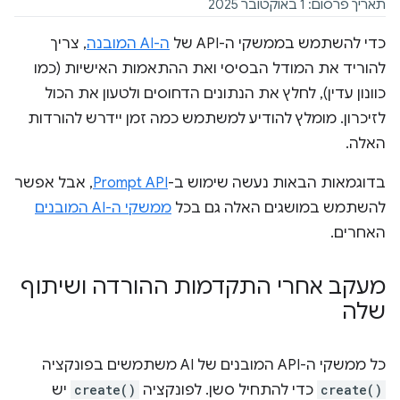
תאריך פרסום: 1 באוקטובר 2025
כדי להשתמש בממשקי ה-API של
ה-AI המובנה
, צריך
להוריד את המודל הבסיסי ואת ההתאמות האישיות (כמו
כוונון עדין), לחלץ את הנתונים הדחוסים ולטעון את הכול
לזיכרון. מומלץ להודיע למשתמש כמה זמן יידרש להורדות
האלה.
בדוגמאות הבאות נעשה שימוש ב-
Prompt API
, אבל אפשר
להשתמש במושגים האלה גם בכל
ממשקי ה-AI המובנים
האחרים.
מעקב אחרי התקדמות ההורדה ושיתוף
שלה
כל ממשקי ה-API המובנים של AI משתמשים בפונקציה
create()
כדי להתחיל סשן. לפונקציה
create()
יש