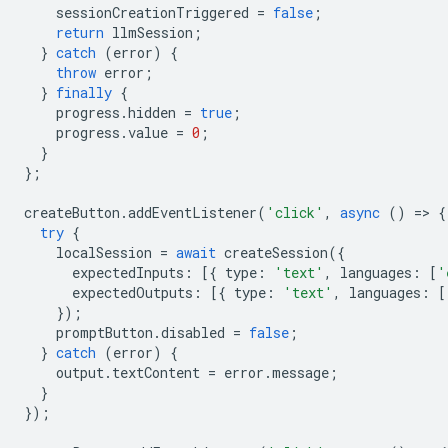
sessionCreationTriggered
=
false
;
return
llmSession
;
}
catch
(
error
)
{
throw
error
;
}
finally
{
progress
.
hidden
=
true
;
progress
.
value
=
0
;
}
};
createButton
.
addEventListener
(
'click'
,
async
()
=
>
{
try
{
localSession
=
await
createSession
({
expectedInputs
:
[{
type
:
'text'
,
languages
:
[
'
expectedOutputs
:
[{
type
:
'text'
,
languages
:
[
});
promptButton
.
disabled
=
false
;
}
catch
(
error
)
{
output
.
textContent
=
error
.
message
;
}
});