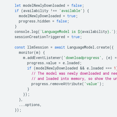
let
modelNewlyDownloaded
=
false
;
if
(
availability
!==
'available'
)
{
modelNewlyDownloaded
=
true
;
progress
.
hidden
=
false
;
}
console
.
log
(
`LanguageModel is 
${
availability
}
.`
)
sessionCreationTriggered
=
true
;
const
llmSession
=
await
LanguageModel
.
create
({
monitor
(
m
)
{
m
.
addEventListener
(
'downloadprogress'
,
(
e
)
=
progress
.
value
=
e
.
loaded
;
if
(
modelNewlyDownloaded
 && 
e
.
loaded
===
1
// The model was newly downloaded and ne
// and loaded into memory, so show the u
progress
.
removeAttribute
(
'value'
);
}
});
},
...
options
,
});