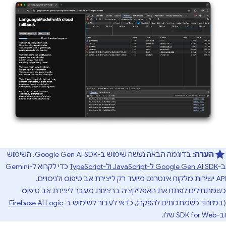
הערה:
בדוגמה הבאה נעשה שימוש ב-Google Gen AI SDK. השימוש
ב-
Google Gen AI SDK ל-JavaScript ול-TypeScript
כדי לקרוא ל-Gemini
API ישירות מלקוח אינטרנט מיועד רק ליצירת אב טיפוס ולניסויים.
כשמתחילים לפתח את האפליקציה ברצינות מעבר ליצירת אב טיפוס
(במיוחד כשמתכוננים להפקה), כדאי לעבור לשימוש ב-
Firebase AI Logic
וב-SDK for Web שלו.