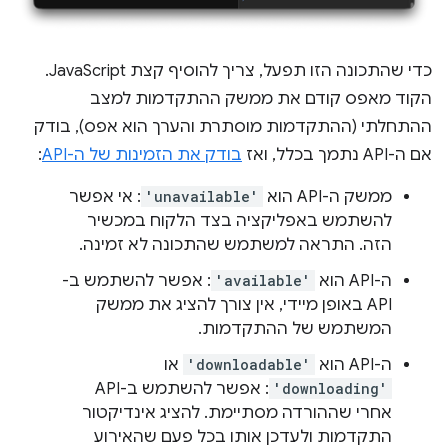
כדי שהתכונה הזו תפעל, צריך להוסיף קצת JavaScript.
הקוד מאפס קודם את ממשק ההתקדמות למצב
ההתחלתי (ההתקדמות מוסתרת והערך הוא אפס), בודק
אם ה-API נתמך בכלל, ואז
בודק את הזמינות של ה-API
:
ממשק ה-API הוא
'unavailable'
: אי אפשר
להשתמש באפליקציה בצד הלקוח במכשיר
הזה. התראה למשתמש שהתכונה לא זמינה.
ה-API הוא
'available'
: אפשר להשתמש ב-
API באופן מיידי, אין צורך להציג את ממשק
המשתמש של ההתקדמות.
ה-API הוא
'downloadable'
או
'downloading'
: אפשר להשתמש ב-API
אחרי שההורדה מסתיימת. להציג אינדיקטור
התקדמות ולעדכן אותו בכל פעם שהאירוע