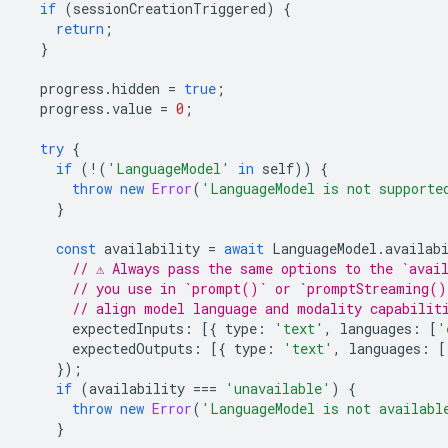
if
(
sessionCreationTriggered
)
{
return
;
}
progress
.
hidden
=
true
;
progress
.
value
=
0
;
try
{
if
(
!
(
'LanguageModel'
in
self
))
{
throw
new
Error
(
'LanguageModel is not supporte
}
const
availability
=
await
LanguageModel
.
availab
// ⚠️ Always pass the same options to the `avai
// you use in `prompt()` or `promptStreaming()
// align model language and modality capabilit
expectedInputs
:
[{
type
:
'text'
,
languages
:
[
'
expectedOutputs
:
[{
type
:
'text'
,
languages
:
[
});
if
(
availability
===
'unavailable'
)
{
throw
new
Error
(
'LanguageModel is not availabl
}