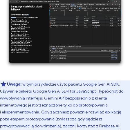
Uwaga:
w tym przykładzie użyto pakietu Google Gen AI SDK.
Używanie
pakietu Google Gen AI SDK for JavaScript i TypeScript
do
wywoływania interfejsu Gemini API bezpośrednio z klienta
internetowego jest przeznaczone tylko do prototypowania
i eksperymentowania. Gdy zaczniesz poważnie rozwijać aplikację
poza etapem prototypowania (zwłaszcza gdy będziesz
przygotowywać ją do wdrożenia), zacznij korzystać z
Firebase AI