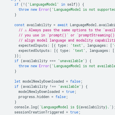
if
(
!
(
'LanguageModel'
in
self
))
{
throw
new
Error
(
'LanguageModel is not supporte
}
const
availability
=
await
LanguageModel
.
availab
// ⚠️ Always pass the same options to the `avai
// you use in `prompt()` or `promptStreaming()
// align model language and modality capabilit
expectedInputs
:
[{
type
:
'text'
,
languages
:
[
'
expectedOutputs
:
[{
type
:
'text'
,
languages
:
[
});
if
(
availability
===
'unavailable'
)
{
throw
new
Error
(
'LanguageModel is not availabl
}
let
modelNewlyDownloaded
=
false
;
if
(
availability
!==
'available'
)
{
modelNewlyDownloaded
=
true
;
progress
.
hidden
=
false
;
}
console
.
log
(
`LanguageModel is 
${
availability
}
.`
)
sessionCreationTriggered
=
true
;