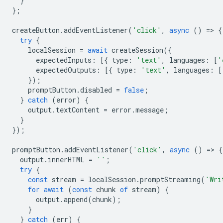
}
};
createButton
.
addEventListener
(
'click'
,
async
()
=
>
{
try
{
localSession
=
await
createSession
({
expectedInputs
:
[{
type
:
'text'
,
languages
:
[
'
expectedOutputs
:
[{
type
:
'text'
,
languages
:
[
});
promptButton
.
disabled
=
false
;
}
catch
(
error
)
{
output
.
textContent
=
error
.
message
;
}
});
promptButton
.
addEventListener
(
'click'
,
async
()
=
>
{
output
.
innerHTML
=
''
;
try
{
const
stream
=
localSession
.
promptStreaming
(
'Wri
for
await
(
const
chunk
of
stream
)
{
output
.
append
(
chunk
);
}
}
catch
(
err
)
{