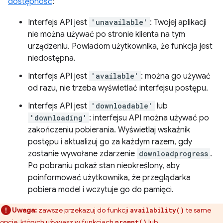
dostępność
:
Interfejs API jest
'unavailable'
: Twojej aplikacji
nie można używać po stronie klienta na tym
urządzeniu. Powiadom użytkownika, że funkcja jest
niedostępna.
Interfejs API jest
'available'
: można go używać
od razu, nie trzeba wyświetlać interfejsu postępu.
Interfejs API jest
'downloadable'
lub
'downloading'
: interfejsu API można używać po
zakończeniu pobierania. Wyświetlaj wskaźnik
postępu i aktualizuj go za każdym razem, gdy
zostanie wywołane zdarzenie
downloadprogress
.
Po pobraniu pokaż stan nieokreślony, aby
poinformować użytkownika, że przeglądarka
pobiera model i wczytuje go do pamięci.
Uwaga:
zawsze przekazuj do funkcji
te same
availability()
opcje, których używasz w funkcjach
lub
prompt()