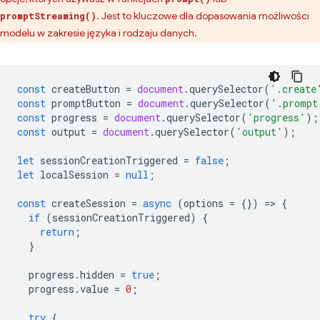
. Jest to kluczowe dla dopasowania możliwości
promptStreaming()
modelu w zakresie języka i rodzaju danych.
const
createButton
=
document
.
querySelector
(
'.create
const
promptButton
=
document
.
querySelector
(
'.prompt
const
progress
=
document
.
querySelector
(
'progress'
);
const
output
=
document
.
querySelector
(
'output'
);
let
sessionCreationTriggered
=
false
;
let
localSession
=
null
;
const
createSession
=
async
(
options
=
{})
=
>
{
if
(
sessionCreationTriggered
)
{
return
;
}
progress
.
hidden
=
true
;
progress
.
value
=
0
;
try
{