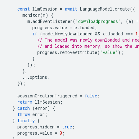
const
llmSession
=
await
LanguageModel
.
create
({
monitor
(
m
)
{
m
.
addEventListener
(
'downloadprogress'
,
(
e
)
=
progress
.
value
=
e
.
loaded
;
if
(
modelNewlyDownloaded
 && 
e
.
loaded
===
1
// The model was newly downloaded and ne
// and loaded into memory, so show the u
progress
.
removeAttribute
(
'value'
);
}
});
},
...
options
,
});
sessionCreationTriggered
=
false
;
return
llmSession
;
}
catch
(
error
)
{
throw
error
;
}
finally
{
progress
.
hidden
=
true
;
progress
.
value
=
0
;