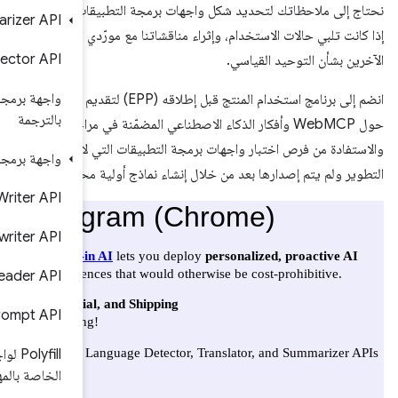
بيقات، ومعرفة ما
Summarizer API
 مورّدي المتصفحات
Language Detector API
واجهة برمجة التطبيقات الخاصة
 برنامج استخدام المنتج قبل إطلاقه (EPP) لتقديم ملاحظاتك
بالترجمة
ة في مراحلها الأولى،
لتي لا تزال قيد
واجهة برمجة تطبيقات الطلب
لية محلية.
Writer API
Rewriter API
Proofreader API
Polyfill for Prompt API
Polyfill لواجهات برمجة التطبيقات
الخاصة بالمهام