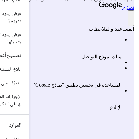
عرض ردود النماذج اللغوية الكبيرة
تدريجيًا
عرض ردود النماذج اللغوية الكبيرة التي
يتم بثّها
تصحيح أخطاء النموذج المضمّن
إبلاغ المستخدمين بشأن تنزيل النماذج
التعرّف على إدارة النماذج في Chrome
الإجراءات المسموح بها وغير المسموح
بها في الذكاء الاصطناعي المُدمَج
الموارد
التعرّف على فريق Chrome