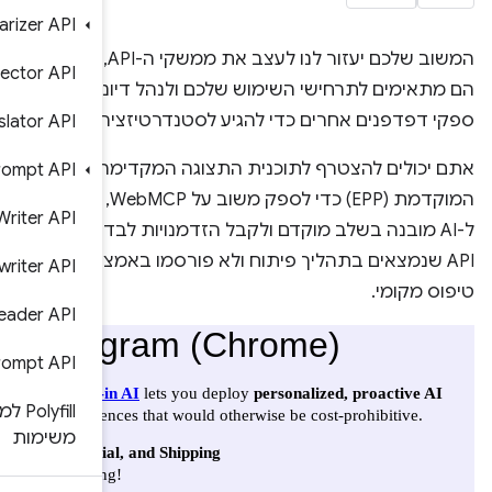
Summarizer API
המשוב שלכם יעזור לנו לעצב את ממשקי ה-API, לקבוע אם
Language Detector API
דיונים עם
זציה.
Translator API
דימה
Prompt API
המוקדמת (EPP) כדי לספק משוב על WebMCP, על רעיונות
Writer API
ת לבדוק ממשקי
 באמצעות אב
Rewriter API
Proofreader API
Polyfill for Prompt API
‫Polyfill לממשקי API של
משימות