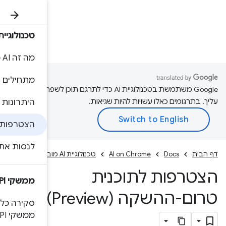
טכנולוגיית AI מובנית
rome
Docs
מה זה AI מובנה?
מתחילים
A כדי לתרגם תוכן לשפה המועדפת
היתרונות של AI בצד הלקוח
הצטרפות ל-EPP
לנסות את ההדגמות
ממשקי API
סקירה כללית וסטטוס של
ממשקי API