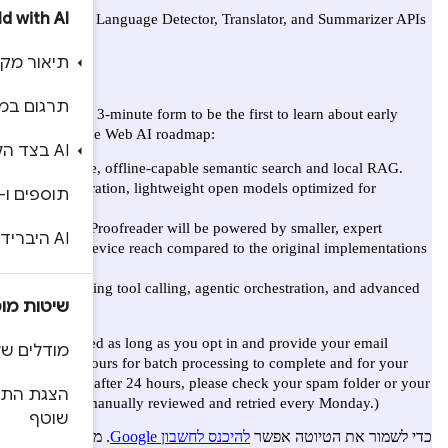
Build with AI
תיאור מקרים
תרגום במכשיר
AI בצד הלקוח או בצד השרת
תוספים ו-AI
AI היברידי עם Firebase AI Logic
שיטות מומלצות
מודלים של שמירה במטמון
הצגת התשובות של LLM באופן
שוטף