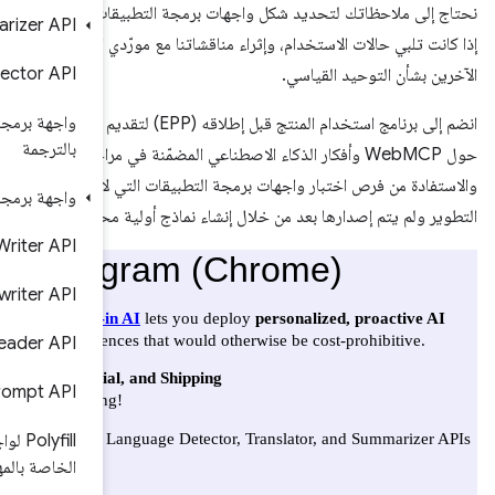
بيقات، ومعرفة ما
Summarizer API
 مورّدي المتصفحات
Language Detector API
واجهة برمجة التطبيقات الخاصة
 برنامج استخدام المنتج قبل إطلاقه (EPP) لتقديم ملاحظاتك
بالترجمة
ة في مراحلها الأولى،
لتي لا تزال قيد
واجهة برمجة تطبيقات الطلب
لية محلية.
Writer API
Rewriter API
Proofreader API
Polyfill for Prompt API
Polyfill لواجهات برمجة التطبيقات
الخاصة بالمهام