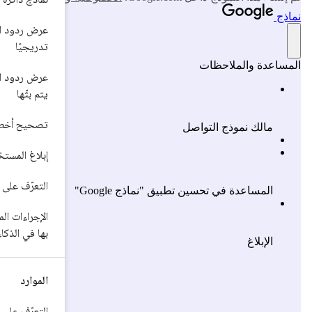
عرض ردود النماذج اللغوية الكبيرة
تدريجيًا
عرض ردود النماذج اللغوية الكبيرة التي
يتم بثّها
تصحيح أخطاء النموذج المضمّن
إبلاغ المستخدمين بشأن تنزيل النماذج
التعرّف على إدارة النماذج في Chrome
الإجراءات المسموح بها وغير المسموح
بها في الذكاء الاصطناعي المُدمَج
الموارد
التعرّف على فريق Chrome