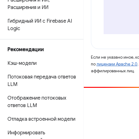
Расширения и ИИ
,
Расширения и ИИ
Гибридный ИИ с Firebase AI
Logic
Рекомендации
Если не указано иное, 
Кэш-модели
по
лицензии Apache 2.0
аффилированных лиц.
Потоковая передача ответов
LLM
Отображение потоковых
Способствовать
ответов LLM
Сообщить об ошибке
Отладка встроенной модели
Посмотреть открытые вопросы
Информировать