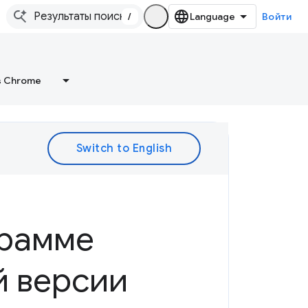
/
Войти
в Chrome
грамме
й версии