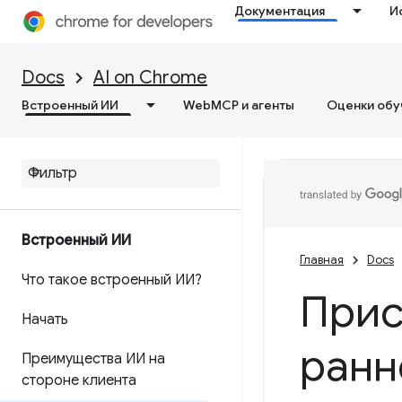
Документация
И
Docs
AI on Chrome
Встроенный ИИ
WebMCP и агенты
Оценки обу
Встроенный ИИ
Главная
Docs
Что такое встроенный ИИ?
Прис
Начать
ранн
Преимущества ИИ на
стороне клиента