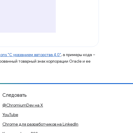
ns "С указанием авторства 4.0"
, а примеры кода –
ированный товарный знак корпорации Oracle и ее
Следовать
@ChromiumDev на X
YouTube
Chrome для разработчиков на LinkedIn