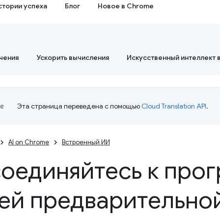
стории успеха
Блог
Новое в Chrome
чения
Ускорить вычисления
Искусственный интеллект 
Эта страница переведена с помощью
Cloud Translation API
.
AI on Chrome
Встроенный ИИ
оединяйтесь к про
ей предварительно