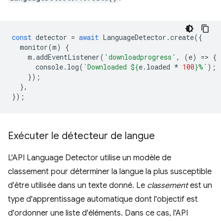
const
detector
=
await
LanguageDetector
.
create
({
monitor
(
m
)
{
m
.
addEventListener
(
'downloadprogress'
,
(
e
)
=
>
{
console
.
log
(
`Downloaded 
${
e
.
loaded
*
100
}
%`
);
});
},
});
Exécuter le détecteur de langue
L'API Language Detector utilise un modèle de
classement pour déterminer la langue la plus susceptible
d'être utilisée dans un texte donné. Le
classement
est un
type d'apprentissage automatique dont l'objectif est
d'ordonner une liste d'éléments. Dans ce cas, l'API