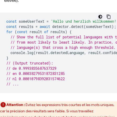
élevée).
const
someUserText
=
'Hallo und herzlich willkommen!
const
results
=
await
detector
.
detect
(
someUserText
);
for
(
const
result
of
results
)
{
// Show the full list of potential languages with t
// from most likely to least likely. In practice, 
// language(s) that cross a high enough threshold.
console
.
log
(
result
.
detectedLanguage
,
result
.
confid
}
// (Output truncated):
// de 0.9993835687637329
// en 0.00038279531872831285
// nl 0.00010798392031574622
// ...
Attention :
Évitez les expressions très courtes et les mots uniques,
car la précision des résultats sera faible. Si vous travaillez