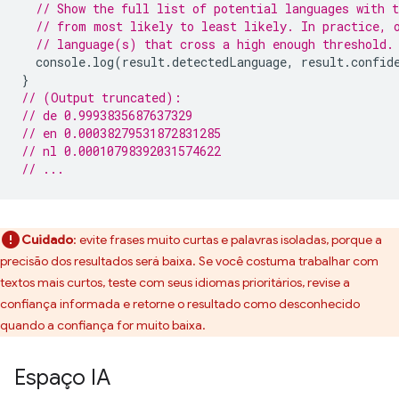
// Show the full list of potential languages with t
// from most likely to least likely. In practice, 
// language(s) that cross a high enough threshold.
console
.
log
(
result
.
detectedLanguage
,
result
.
confid
}
// (Output truncated):
// de 0.9993835687637329
// en 0.00038279531872831285
// nl 0.00010798392031574622
// ...
Cuidado
:
evite frases muito curtas e palavras isoladas, porque a
precisão dos resultados será baixa. Se você costuma trabalhar com
textos mais curtos, teste com seus idiomas prioritários, revise a
confiança informada e retorne o resultado como desconhecido
quando a confiança for muito baixa.
Espaço IA