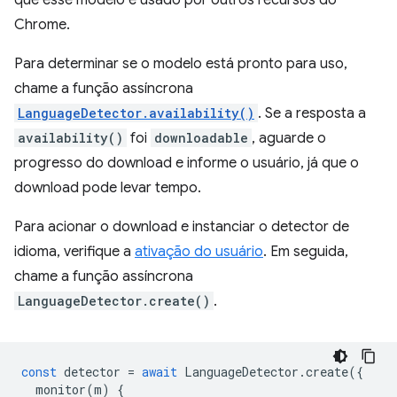
que esse modelo é usado por outros recursos do
Chrome.
Para determinar se o modelo está pronto para uso,
chame a função assíncrona
LanguageDetector.availability()
. Se a resposta a
availability()
foi
downloadable
, aguarde o
progresso do download e informe o usuário, já que o
download pode levar tempo.
Para acionar o download e instanciar o detector de
idioma, verifique a
ativação do usuário
. Em seguida,
chame a função assíncrona
LanguageDetector.create()
.
const
detector
=
await
LanguageDetector
.
create
({
monitor
(
m
)
{