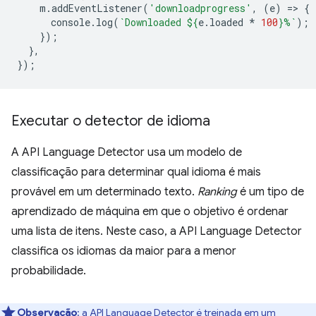
m
.
addEventListener
(
'downloadprogress'
,
(
e
)
=
>
{
console
.
log
(
`Downloaded 
${
e
.
loaded
*
100
}
%`
);
});
},
});
Executar o detector de idioma
A API Language Detector usa um modelo de
classificação para determinar qual idioma é mais
provável em um determinado texto.
Ranking
é um tipo de
aprendizado de máquina em que o objetivo é ordenar
uma lista de itens. Neste caso, a API Language Detector
classifica os idiomas da maior para a menor
probabilidade.
Observação
:
a API Language Detector é treinada em um