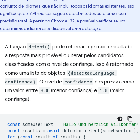
conjunto de idiomas, que não inclui todos os idiomas existentes. Isso
significa que a API não consegue detectar todos os idiomas com
precisão total. A partir do Chrome 132, é possível verificar se um
determinado idioma está disponível para detecção.
A função
detect()
pode retornar o primeiro resultado,
a resposta mais provável ou iterar pelos candidatos
classificados com o nível de confiança. Isso é retornado
como uma lista de objetos
{detectedLanguage,
confidence}
. O nível de
confidence
é expresso como
um valor entre
0.0
(menor confiança) e
1.0
(maior
confiança).
const
someUserText
=
'Hallo und herzlich willkommen!
const
results
=
await
detector
.
detect
(
someUserText
);
for
(
const
result
of
results
)
{