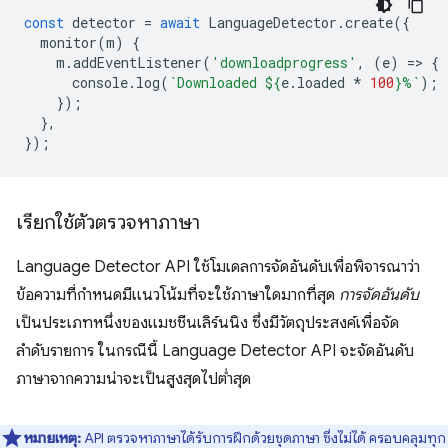
const
detector
=
await
LanguageDetector
.
create
({
monitor
(
m
)
{
m
.
addEventListener
(
'downloadprogress'
,
(
e
)
=
>
{
console
.
log
(
`Downloaded 
${
e
.
loaded
*
100
}
%`
);
});
},
});
เรียกใช้ตัวตรวจหาภาษา
Language Detector API ใช้โมเดลการจัดอันดับเพื่อพิจารณาว่า
ข้อความที่กำหนดมีแนวโน้มที่จะใช้ภาษาใดมากที่สุด
การจัดอันดับ
เป็นประเภทหนึ่งของแมชชีนเลิร์นนิง ซึ่งมีวัตถุประสงค์เพื่อจัด
ลำดับรายการ ในกรณีนี้ Language Detector API จะจัดอันดับ
ภาษาจากความน่าจะเป็นสูงสุดไปต่ำสุด
หมายเหตุ:
API ตรวจหาภาษาได้รับการฝึกด้วยชุดภาษา ซึ่งไม่ได้ ครอบคลุมทุก