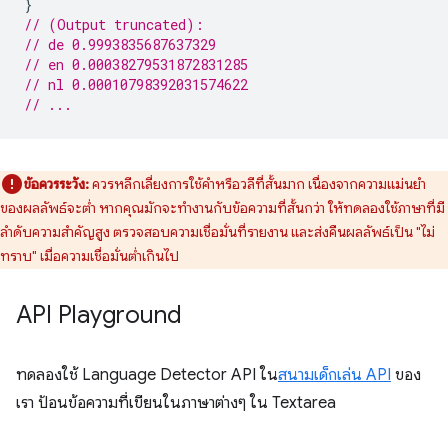
}
// (Output truncated):
// de 0.9993835687637329
// en 0.00038279531872831285
// nl 0.00010798392031574622
// ...
ข้อควรระวัง:
ควรหลีกเลี่ยงการใช้คำหรือวลีที่สั้นมาก เนื่องจากความแม่นยำ
ของผลลัพธ์จะต่ำ หากคุณมักจะทำงานกับข้อความที่สั้นกว่า ให้ทดลองใช้ภาษาที่มี
ลำดับความสำคัญสูง ตรวจสอบความเชื่อมั่นที่รายงาน และส่งคืนผลลัพธ์เป็น "ไม่
ทราบ" เมื่อความเชื่อมั่นต่ำเกินไป
API Playground
ทดลองใช้ Language Detector API ใน
สนามเด็กเล่น API
ของ
เรา ป้อนข้อความที่เขียนในภาษาต่างๆ ใน Textarea