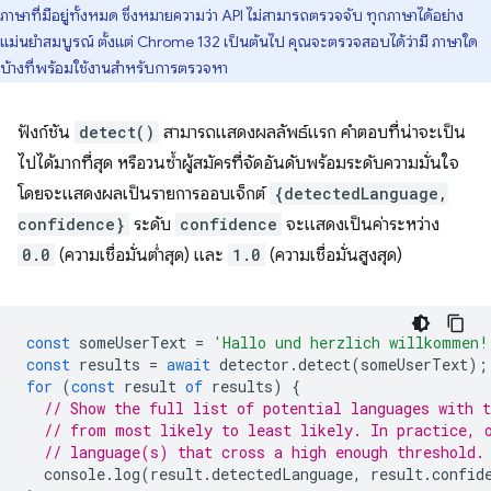
ภาษาที่มีอยู่ทั้งหมด ซึ่งหมายความว่า API ไม่สามารถตรวจจับ ทุกภาษาได้อย่าง
แม่นยำสมบูรณ์ ตั้งแต่ Chrome 132 เป็นต้นไป คุณจะตรวจสอบได้ว่ามี ภาษาใด
บ้างที่พร้อมใช้งานสำหรับการตรวจหา
ฟังก์ชัน
detect()
สามารถแสดงผลลัพธ์แรก คำตอบที่น่าจะเป็น
ไปได้มากที่สุด หรือวนซ้ำผู้สมัครที่จัดอันดับพร้อมระดับความมั่นใจ
โดยจะแสดงผลเป็นรายการออบเจ็กต์
{detectedLanguage,
confidence}
ระดับ
confidence
จะแสดงเป็นค่าระหว่าง
0.0
(ความเชื่อมั่นต่ำสุด) และ
1.0
(ความเชื่อมั่นสูงสุด)
const
someUserText
=
'Hallo und herzlich willkommen!
const
results
=
await
detector
.
detect
(
someUserText
);
for
(
const
result
of
results
)
{
// Show the full list of potential languages with t
// from most likely to least likely. In practice, 
// language(s) that cross a high enough threshold.
console
.
log
(
result
.
detectedLanguage
,
result
.
confid