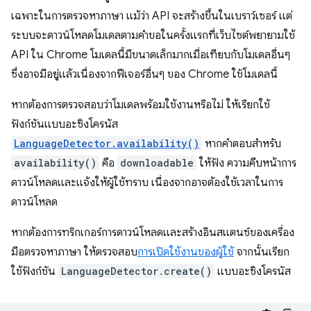
เฉพาะในการตรวจหาภาษา แม้ว่า API จะสร้างขึ้นในเบราว์เซอร์ แต่
ระบบจะดาวน์โหลดโมเดลตามคำขอในครั้งแรกที่เว็บไซต์พยายามใช้
API ใน Chrome โมเดลนี้มีขนาดเล็กมากเมื่อเทียบกับโมเดลอื่นๆ
ซึ่งอาจมีอยู่แล้วเนื่องจากฟีเจอร์อื่นๆ ของ Chrome ใช้โมเดลนี้
หากต้องการตรวจสอบว่าโมเดลพร้อมใช้งานหรือไม่ ให้เรียกใช้
ฟังก์ชันแบบอะซิงโครนัส
LanguageDetector.availability()
หากคำตอบสำหรับ
availability()
คือ
downloadable
ให้ฟัง ความคืบหน้าการ
ดาวน์โหลดและแจ้งให้ผู้ใช้ทราบ เนื่องจากอาจต้องใช้เวลาในการ
ดาวน์โหลด
หากต้องการทริกเกอร์การดาวน์โหลดและสร้างอินสแตนซ์ของเครื่อง
มือตรวจหาภาษา ให้ตรวจสอบ
การเปิดใช้งานของผู้ใช้
จากนั้นเรียก
ใช้ฟังก์ชัน
LanguageDetector.create()
แบบอะซิงโครนัส