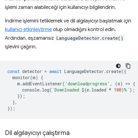
işlemi zaman alabileceği için kullanıcıyı bilgilendirin.
İndirme işlemini tetiklemek ve dil algılayıcıyı başlatmak için
kullanıcı etkinleştirme
olup olmadığını kontrol edin.
Ardından, eşzamansız
LanguageDetector.create()
işlevini çağırın.
const
detector
=
await
LanguageDetector
.
create
({
monitor
(
m
)
{
m
.
addEventListener
(
'downloadprogress'
,
(
e
)
=
>
{
console
.
log
(
`Downloaded 
${
e
.
loaded
*
100
}
%`
);
});
},
});
Dil algılayıcıyı çalıştırma