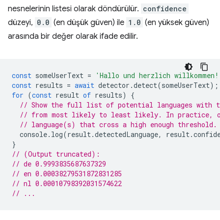
nesnelerinin listesi olarak döndürülür.
confidence
düzeyi,
0.0
(en düşük güven) ile
1.0
(en yüksek güven)
arasında bir değer olarak ifade edilir.
const
someUserText
=
'Hallo und herzlich willkommen!
const
results
=
await
detector
.
detect
(
someUserText
);
for
(
const
result
of
results
)
{
// Show the full list of potential languages with t
// from most likely to least likely. In practice, 
// language(s) that cross a high enough threshold.
console
.
log
(
result
.
detectedLanguage
,
result
.
confid
}
// (Output truncated):
// de 0.9993835687637329
// en 0.00038279531872831285
// nl 0.00010798392031574622
// ...