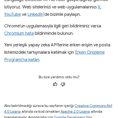
istiyoruz. Web sitelerinizi ve web uygulamalarınızı
X
,
YouTube
ve
LinkedIn
'de bizimle paylaşın.
Chrome'un uygulamasıyla ilgili geri bildiriminiz varsa
Chromium hata
bildiriminde bulunun.
Yeni yerleşik yapay zeka API'lerine erken erişim ve posta
listemizdeki tartışmalara katılmak için
Erken Önizleme
Programı'na katılın
.
Bu size yardımcı oldu mu?
Aksi belirtilmediği sürece bu sayfanın içeriği
Creative Commons Atıf
4.0 Lisansı
altında ve kod örnekleri
Apache 2.0 Lisansı
altında
lisanslanmıştır. Ayrıntılı bilgi için
Google Developers Site