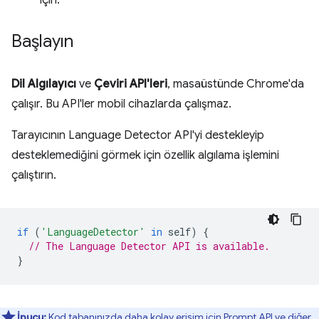
için.
Başlayın
Dil Algılayıcı
ve
Çeviri API'leri
, masaüstünde Chrome'da
çalışır. Bu API'ler mobil cihazlarda çalışmaz.
Tarayıcının Language Detector API'yi destekleyip
desteklemediğini görmek için özellik algılama işlemini
çalıştırın.
if
(
'LanguageDetector'
in
self
)
{
// The Language Detector API is available.
}
İpucu:
Kod tabanınızda daha kolay erişim için Prompt API ve diğer