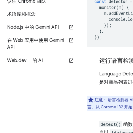
认识 Chrome 团队
const
detector
=
monitor
(
m
)
{
m
.
addEventLi
术语库和概念
console
.
lo
});
Node
.
js 中的 Gemini API
},
});
在 Web 应用中使用 Gemini
API
运行语言检
Web
.
dev 上的 AI
Language 
是对商品列表进
注意
：
语言检测器 
言。从 Chrome 13
detect()
函数
息以
{detecte