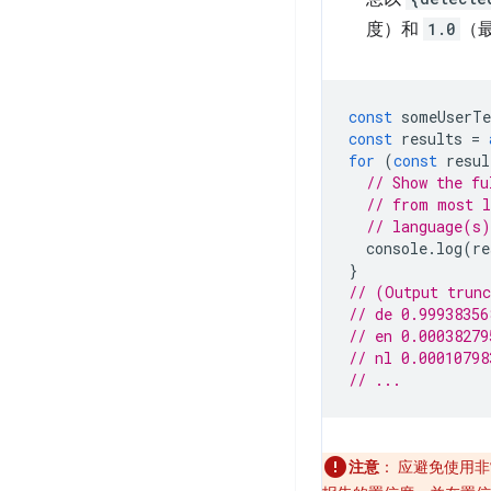
度）和
1.0
（
const
someUserTe
const
results
=
for
(
const
resul
// Show the fu
// from most l
// language(s)
console
.
log
(
re
}
// (Output trun
// de 0.99938356
// en 0.00038279
// nl 0.00010798
// ...
注意
：
应避免使用非