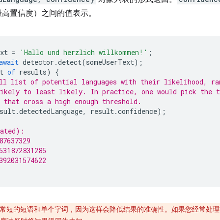
最高置信度）之间的值表示。
xt
=
'Hallo und herzlich willkommen!'
;
await
detector
.
detect
(
someUserText
);
t
of
results
)
{
ll list of potential languages with their likelihood, ra
ikely to least likely. In practice, one would pick the t
 that cross a high enough threshold.
sult
.
detectedLanguage
,
result
.
confidence
);
cated):
87637329
531872831285
392031574622
常短的短语和单个字词，因为这样会降低结果的准确性。如果您经常处理