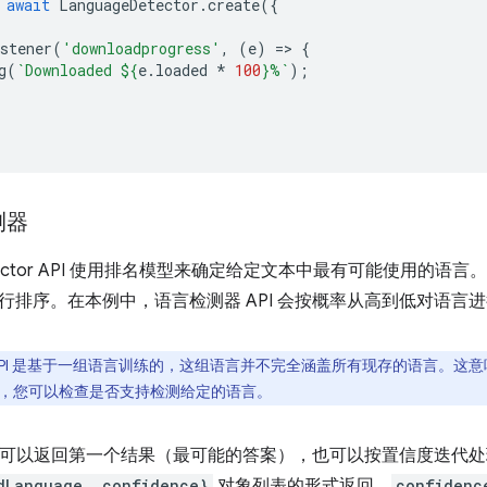
await
LanguageDetector
.
create
({
stener
(
'downloadprogress'
,
(
e
)
=
>
{
g
(
`Downloaded 
${
e
.
loaded
*
100
}
%`
);
测器
Detector API 使用排名模型来确定给定文本中最有可能使用的语言。
行排序。在本例中，语言检测器 API 会按概率从高到低对语言
API 是基于一组语言训练的，这组语言并不完全涵盖所有现存的语言。这意味
2 开始，您可以检查是否支持检测给定的语言。
可以返回第一个结果（最可能的答案），也可以按置信度迭代处
dLanguage, confidence}
对象列表的形式返回。
confidenc