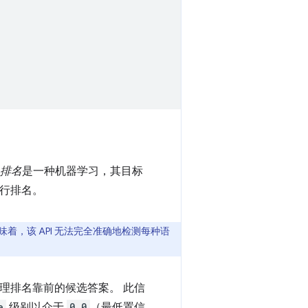
排名
是一种机器学习，其目标
进行排名。
着，该 API 无法完全准确地检测每种语
理排名靠前的候选答案。 此信
e
级别以介于
0.0
（最低置信