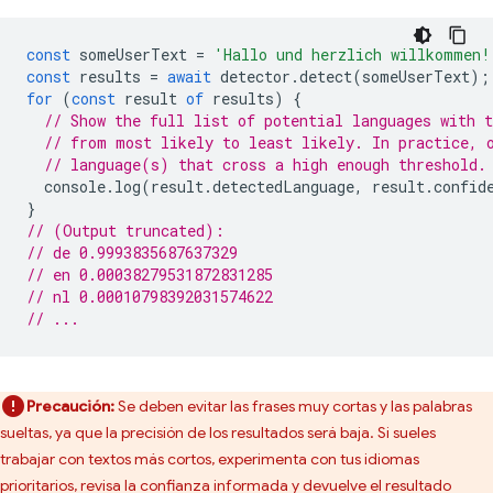
const
someUserText
=
'Hallo und herzlich willkommen!
const
results
=
await
detector
.
detect
(
someUserText
);
for
(
const
result
of
results
)
{
// Show the full list of potential languages with t
// from most likely to least likely. In practice, 
// language(s) that cross a high enough threshold.
console
.
log
(
result
.
detectedLanguage
,
result
.
confid
}
// (Output truncated):
// de 0.9993835687637329
// en 0.00038279531872831285
// nl 0.00010798392031574622
// ...
Precaución:
Se deben evitar las frases muy cortas y las palabras
sueltas, ya que la precisión de los resultados será baja. Si sueles
trabajar con textos más cortos, experimenta con tus idiomas
prioritarios, revisa la confianza informada y devuelve el resultado