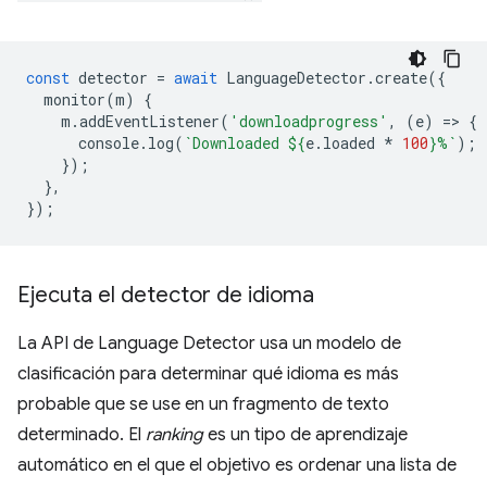
const
detector
=
await
LanguageDetector
.
create
({
monitor
(
m
)
{
m
.
addEventListener
(
'downloadprogress'
,
(
e
)
=
>
{
console
.
log
(
`Downloaded 
${
e
.
loaded
*
100
}
%`
);
});
},
});
Ejecuta el detector de idioma
La API de Language Detector usa un modelo de
clasificación para determinar qué idioma es más
probable que se use en un fragmento de texto
determinado. El
ranking
es un tipo de aprendizaje
automático en el que el objetivo es ordenar una lista de