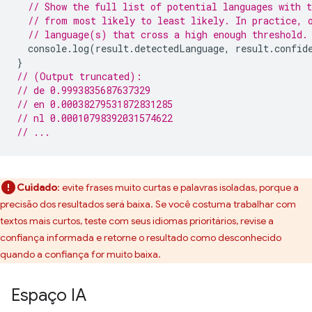
// Show the full list of potential languages with t
// from most likely to least likely. In practice, 
// language(s) that cross a high enough threshold.
console
.
log
(
result
.
detectedLanguage
,
result
.
confid
}
// (Output truncated):
// de 0.9993835687637329
// en 0.00038279531872831285
// nl 0.00010798392031574622
// ...
Cuidado
:
evite frases muito curtas e palavras isoladas, porque a
precisão dos resultados será baixa. Se você costuma trabalhar com
textos mais curtos, teste com seus idiomas prioritários, revise a
confiança informada e retorne o resultado como desconhecido
quando a confiança for muito baixa.
Espaço IA