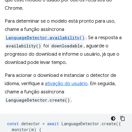
que esse modelo é usado por outros recursos do
Chrome.
Para determinar se o modelo está pronto para uso,
chame a função assíncrona
LanguageDetector.availability()
. Se a resposta a
availability()
foi
downloadable
, aguarde o
progresso do download e informe o usuário, já que o
download pode levar tempo.
Para acionar o download e instanciar o detector de
idioma, verifique a
ativação do usuário
. Em seguida,
chame a função assíncrona
LanguageDetector.create()
.
const
detector
=
await
LanguageDetector
.
create
({
monitor
(
m
)
{