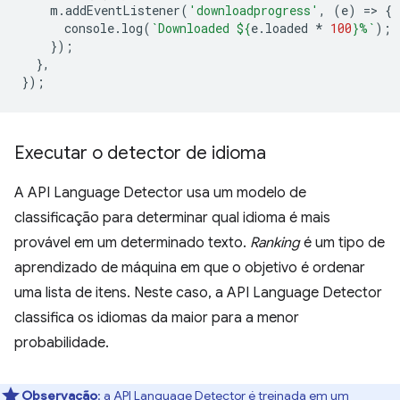
m
.
addEventListener
(
'downloadprogress'
,
(
e
)
=
>
{
console
.
log
(
`Downloaded 
${
e
.
loaded
*
100
}
%`
);
});
},
});
Executar o detector de idioma
A API Language Detector usa um modelo de
classificação para determinar qual idioma é mais
provável em um determinado texto.
Ranking
é um tipo de
aprendizado de máquina em que o objetivo é ordenar
uma lista de itens. Neste caso, a API Language Detector
classifica os idiomas da maior para a menor
probabilidade.
Observação
:
a API Language Detector é treinada em um