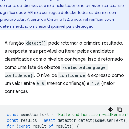
conjunto de idiomas, que não inclui todos os idiomas existentes. Isso
significa que a API não consegue detectar todos os idiomas com
precisão total. A partir do Chrome 132, é possível verificar se um
determinado idioma está disponível para detecção.
A função
detect()
pode retornar o primeiro resultado,
a resposta mais provável ou iterar pelos candidatos
classificados com o nível de confiança. Isso é retornado
como uma lista de objetos
{detectedLanguage,
confidence}
. O nível de
confidence
é expresso como
um valor entre
0.0
(menor confiança) e
1.0
(maior
confiança).
const
someUserText
=
'Hallo und herzlich willkommen!
const
results
=
await
detector
.
detect
(
someUserText
);
for
(
const
result
of
results
)
{