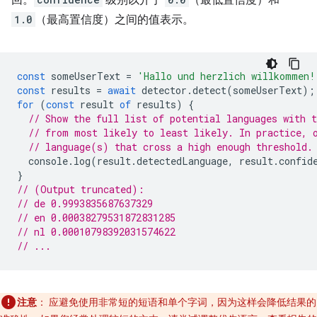
回。
级别以介于
（最低置信度）和
1.0
（最高置信度）之间的值表示。
const
someUserText
=
'Hallo und herzlich willkommen!
const
results
=
await
detector
.
detect
(
someUserText
);
for
(
const
result
of
results
)
{
// Show the full list of potential languages with t
// from most likely to least likely. In practice, 
// language(s) that cross a high enough threshold.
console
.
log
(
result
.
detectedLanguage
,
result
.
confid
}
// (Output truncated):
// de 0.9993835687637329
// en 0.00038279531872831285
// nl 0.00010798392031574622
// ...
注意
：
应避免使用非常短的短语和单个字词，因为这样会降低结果的