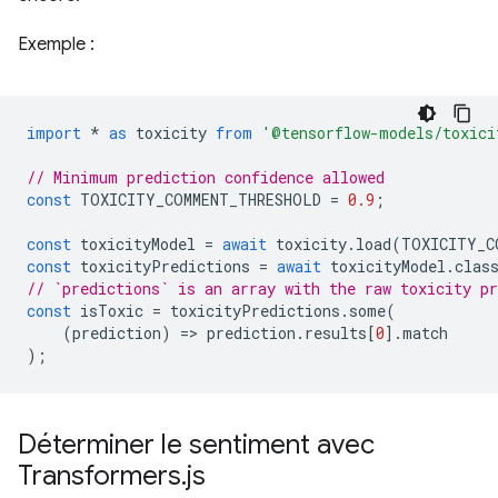
Exemple :
import
*
as
toxicity
from
'@tensorflow-models/toxici
// Minimum prediction confidence allowed
const
TOXICITY_COMMENT_THRESHOLD
=
0.9
;
const
toxicityModel
=
await
toxicity
.
load
(
TOXICITY_C
const
toxicityPredictions
=
await
toxicityModel
.
clas
// `predictions` is an array with the raw toxicity pr
const
isToxic
=
toxicityPredictions
.
some
(
(
prediction
)
=
>
prediction
.
results
[
0
].
match
);
Déterminer le sentiment avec
Transformers
.
js