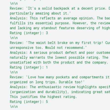
  \n\n
  Review: 'It's a solid backpack at a decent price. 
  particularly amazing about it.'
  Analysis: This reflects an average opinion. The ba
  fulfills its essential purpose. However, the revie
  and lacking any standout features deserving of high
  Rating (integer): 3
  \n\n
  Review: 'The waist belt broke on my first trip! Cu
  unresponsive too. Would not recommend.'
  Analysis: A serious product defect and poor custom
  naturally warrants the lowest possible rating. The
  unsatisfied with both the product and the company.
  Rating (integer): 1
  \n\n
  Review: 'Love how many pockets and compartments it
  organized on long trips. Durable too!'
  Analysis: The enthusiastic review highlights speci
  (organization and durability), indicating great sa
  This justifies the highest rating.
  Rating (integer): 5
  \n\n