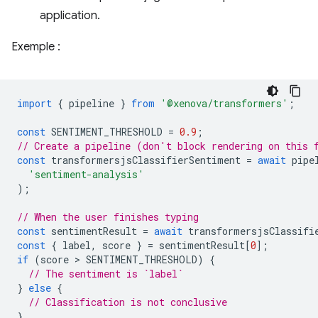
application.
Exemple :
import
{
pipeline
}
from
'@xenova/transformers'
;
const
SENTIMENT_THRESHOLD
=
0.9
;
// Create a pipeline (don't block rendering on this 
const
transformersjsClassifierSentiment
=
await
pipe
'sentiment-analysis'
);
// When the user finishes typing
const
sentimentResult
=
await
transformersjsClassifi
const
{
label
,
score
}
=
sentimentResult
[
0
];
if
(
score
 > 
SENTIMENT_THRESHOLD
)
{
// The sentiment is `label`
}
else
{
// Classification is not conclusive
}