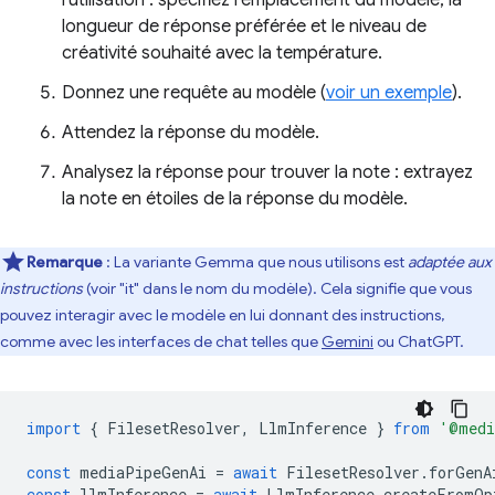
longueur de réponse préférée et le niveau de
créativité souhaité avec la température.
Donnez une requête au modèle (
voir un exemple
).
Attendez la réponse du modèle.
Analysez la réponse pour trouver la note : extrayez
la note en étoiles de la réponse du modèle.
Remarque
: La variante Gemma que nous utilisons est
adaptée aux
instructions
(voir "it" dans le nom du modèle). Cela signifie que vous
pouvez interagir avec le modèle en lui donnant des instructions,
comme avec les interfaces de chat telles que
Gemini
ou ChatGPT.
import
{
FilesetResolver
,
LlmInference
}
from
'@medi
const
mediaPipeGenAi
=
await
FilesetResolver
.
forGenA
const
llmInference
=
await
LlmInference
.
createFromOp