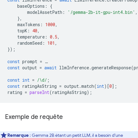
baseOptions
:
{
modelAssetPath
:
'/gemma-2b-it-gpu-int4.bin'
,
},
maxTokens
:
1000
,
topK
:
40
,
temperature
:
0.5
,
randomSeed
:
101
,
});
const
prompt
=
…
const
output
=
await
llmInference
.
generateResponse
(
p
const
int
=
/\d/
;
const
ratingAsString
=
output
.
match
(
int
)[
0
];
rating
=
parseInt
(
ratingAsString
);
Exemple de requête
Remarque
: Gemma 2B étant un petit LLM, il a besoin d'une