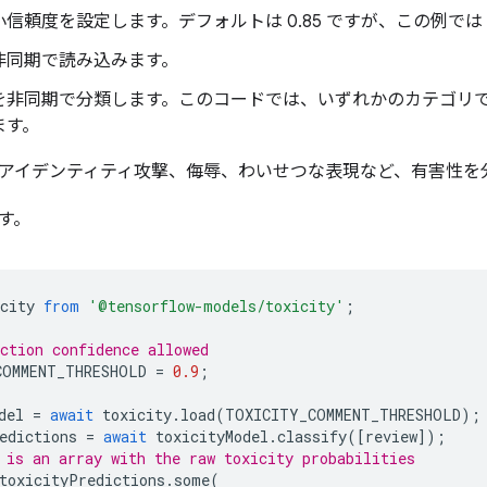
信頼度を設定します。デフォルトは 0.85 ですが、この例では 
非同期で読み込みます。
を非同期で分類します。このコードでは、いずれかのカテゴリで 
ます。
アイデンティティ攻撃、侮辱、わいせつな表現など、有害性を
す。
city
from
'@tensorflow-models/toxicity'
;
ction confidence allowed
COMMENT_THRESHOLD
=
0.9
;
del
=
await
toxicity
.
load
(
TOXICITY_COMMENT_THRESHOLD
);
edictions
=
await
toxicityModel
.
classify
([
review
]);
 is an array with the raw toxicity probabilities
toxicityPredictions
.
some
(