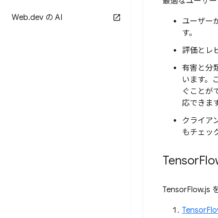
最適なユーザー
Web
.
dev の AI
ユーザー
す。
評価とレ
有害と分
います。
ぐことが
応できま
クライア
もチェッ
Tensor
Flo
TensorFl
Tensor