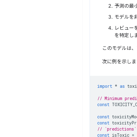
予測の最小
モデルを
レビュー
を特定し
このモデルは、
次に例を示しま
import
*
as
toxi
// Minimum predi
const
TOXICITY_
const
toxicityMo
const
toxicityPr
// `predictions`
const
isToxic
=