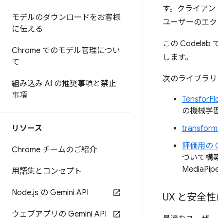
す。クライアン
モデルのダウンロードをお客様
ユーザーのエク
に伝える
この Codel
Chrome でのモデル管理につい
します。
て
次のライブラリ
組み込み AI の推奨事項と禁止
事項
TensforFl
の機械学
リソース
transforme
評価用の G
Chrome チームのご紹介
づいて構
MediaPip
用語集とコンセプト
Node
.
js の Gemini API
UX と安全
ウェブアプリの Gemini API