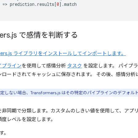
=
>
prediction
.
results
[
0
].
match
ers
.
js で感情を判断する
formers.js ライブラリをインストールしてインポートします。
イプライン
を使用して感情分析
タスク
を設定します。 パイプ
ンロードされてキャッシュに保存されます。 その後、感情分析
しない場合、Transformers.js はその特定のパイプラインのデフォ
を非同期で分類します。カスタムのしきい値を使用して、アプ
頼度レベルを設定します。
す。