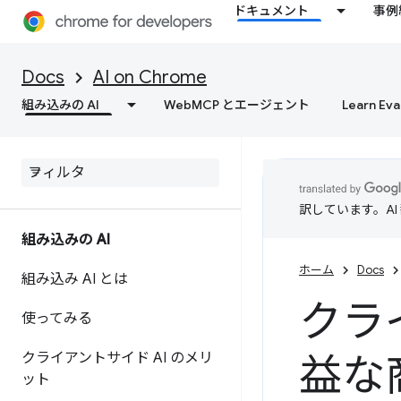
ドキュメント
事例
Docs
AI on Chrome
組み込みの AI
WebMCP とエージェント
Learn Eva
訳しています。A
組み込みの AI
ホーム
Docs
組み込み AI とは
クラ
使ってみる
クライアントサイド AI のメリ
益な
ット