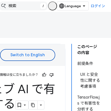
/
ログイン
このページ
の内容
前提条件
UX と安全
情報は役に立ちましたか？
性に関する
 AI で有
考慮事項
TensorFlow.j
する
s で有害性を
分析する