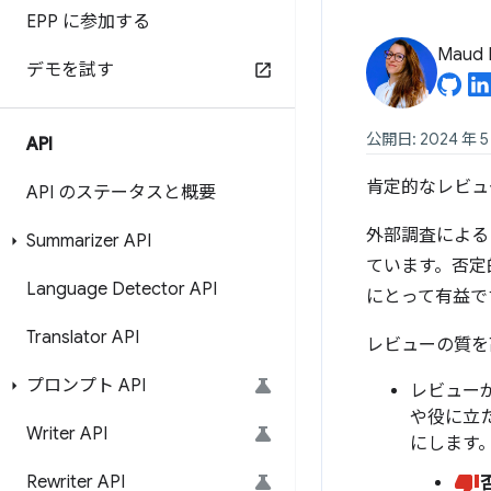
EPP に参加する
Maud 
デモを試す
公開日: 2024 年 5
API
肯定的なレビュ
API のステータスと概要
外部調査による
Summarizer API
ています。否定
Language Detector API
にとって有益で
Translator API
レビューの質を
プロンプト API
レビュー
や役に立
Writer API
にします
Rewriter API