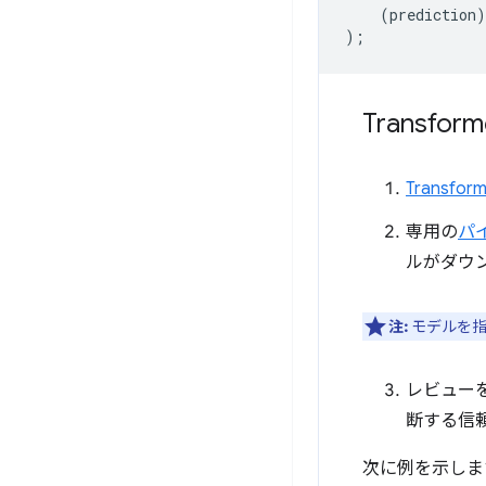
(
prediction
)
);
Transform
Trans
専用の
パ
ルがダウ
注:
モデルを指定
レビュー
断する信
次に例を示しま