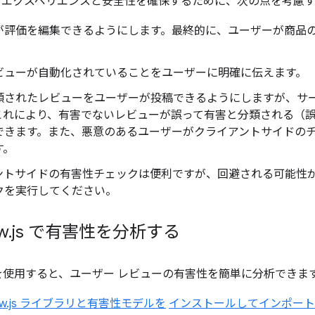
 エクスペリエンスと安全性を確保するために、次の点を考慮
が評価を編集できるようにします。最終的に、ユーザーが商品
ビューが自動化されていることをユーザーに明確に伝えます。
類されたレビューをユーザーが投稿できるようにしますが、サーバ
これにより、有害でないレビューが誤って有害と分類される（
できます。また、悪意のあるユーザーがクライアントサイドの
す。
ントサイドの有害性チェックは便利ですが、回避される可能性
クを実行してください。
w
.
js で有害性を分析する
ow.js を使用すると、ユーザー レビューの有害性を簡単に分析できま
Flow.js ライブラリと有害性モデルを
インストールしてインポート