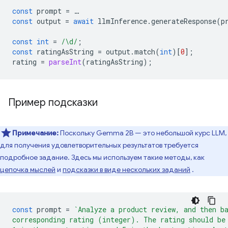
const
prompt
=
…
const
output
=
await
llmInference
.
generateResponse
(
p
const
int
=
/\d/
;
const
ratingAsString
=
output
.
match
(
int
)[
0
];
rating
=
parseInt
(
ratingAsString
);
Пример подсказки
Примечание:
Поскольку Gemma 2B — это небольшой курс LLM,
для получения удовлетворительных результатов требуется
подробное задание. Здесь мы используем такие методы, как
цепочка мыслей
и
подсказки в виде нескольких заданий
.
const
prompt
=
`Analyze a product review, and then b
corresponding rating (integer). The rating should be