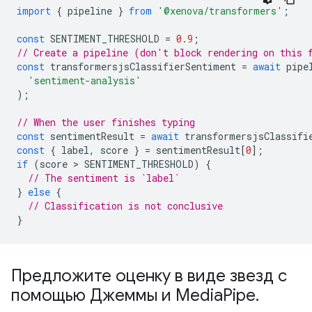
import
{
pipeline
}
from
'@xenova/transformers'
;
const
SENTIMENT_THRESHOLD
=
0.9
;
// Create a pipeline (don't block rendering on this 
const
transformersjsClassifierSentiment
=
await
pipe
'sentiment-analysis'
);
// When the user finishes typing
const
sentimentResult
=
await
transformersjsClassifi
const
{
label
,
score
}
=
sentimentResult
[
0
];
if
(
score
 > 
SENTIMENT_THRESHOLD
)
{
// The sentiment is `label`
}
else
{
// Classification is not conclusive
}
Предложите оценку в виде звезд с
помощью Джеммы и Media
Pipe
.