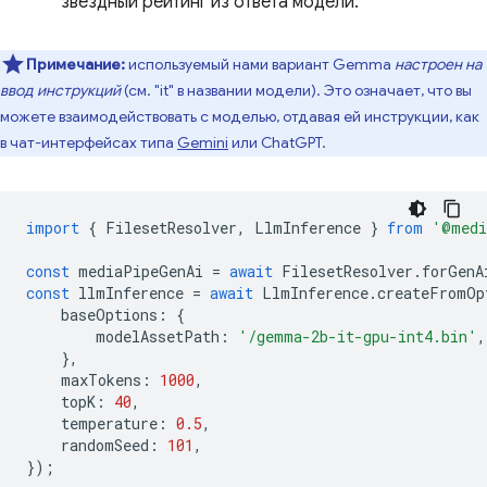
звездный рейтинг из ответа модели.
Примечание:
используемый нами вариант Gemma
настроен на
ввод инструкций
(см. "it" в названии модели). Это означает, что вы
можете взаимодействовать с моделью, отдавая ей инструкции, как
в чат-интерфейсах типа
Gemini
или ChatGPT.
import
{
FilesetResolver
,
LlmInference
}
from
'@medi
const
mediaPipeGenAi
=
await
FilesetResolver
.
forGenA
const
llmInference
=
await
LlmInference
.
createFromOp
baseOptions
:
{
modelAssetPath
:
'/gemma-2b-it-gpu-int4.bin'
,
},
maxTokens
:
1000
,
topK
:
40
,
temperature
:
0.5
,
randomSeed
:
101
,
});