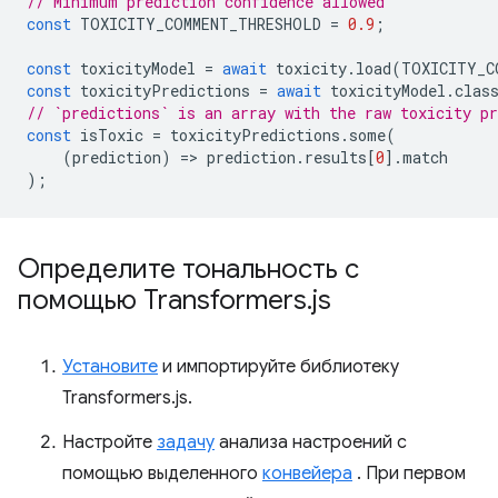
// Minimum prediction confidence allowed
const
TOXICITY_COMMENT_THRESHOLD
=
0.9
;
const
toxicityModel
=
await
toxicity
.
load
(
TOXICITY_C
const
toxicityPredictions
=
await
toxicityModel
.
clas
// `predictions` is an array with the raw toxicity pr
const
isToxic
=
toxicityPredictions
.
some
(
(
prediction
)
=
>
prediction
.
results
[
0
].
match
);
Определите тональность с
помощью Transformers
.
js
Установите
и импортируйте библиотеку
Transformers.js.
Настройте
задачу
анализа настроений с
помощью выделенного
конвейера
. При первом