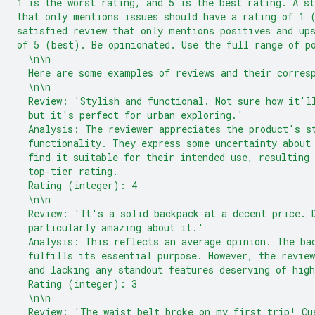
1 is the worst rating, and 5 is the best rating. A st
that only mentions issues should have a rating of 1 
satisfied review that only mentions positives and up
of 5 (best). Be opinionated. Use the full range of p
  \n\n
  Here are some examples of reviews and their corres
  \n\n
  Review: 'Stylish and functional. Not sure how it'l
  but it's perfect for urban exploring.'
  Analysis: The reviewer appreciates the product's s
  functionality. They express some uncertainty about
  find it suitable for their intended use, resulting 
  top-tier rating.
  Rating (integer): 4
  \n\n
  Review: 'It's a solid backpack at a decent price. 
  particularly amazing about it.'
  Analysis: This reflects an average opinion. The ba
  fulfills its essential purpose. However, the revie
  and lacking any standout features deserving of high
  Rating (integer): 3
  \n\n
  Review: 'The waist belt broke on my first trip! Cu