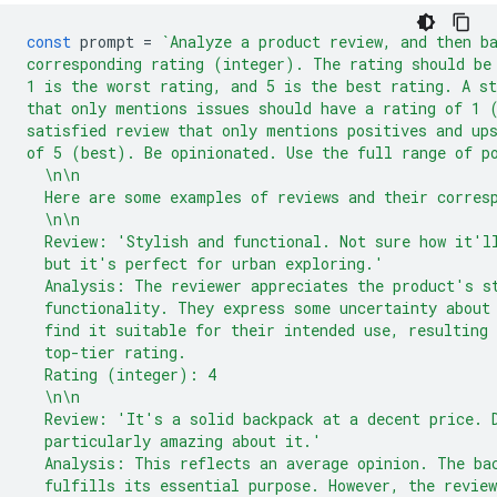
const
prompt
=
`Analyze a product review, and then b
corresponding rating (integer). The rating should be
1 is the worst rating, and 5 is the best rating. A st
that only mentions issues should have a rating of 1 
satisfied review that only mentions positives and up
of 5 (best). Be opinionated. Use the full range of p
  \n\n
  Here are some examples of reviews and their corres
  \n\n
  Review: 'Stylish and functional. Not sure how it'l
  but it's perfect for urban exploring.'
  Analysis: The reviewer appreciates the product's s
  functionality. They express some uncertainty about
  find it suitable for their intended use, resulting 
  top-tier rating.
  Rating (integer): 4
  \n\n
  Review: 'It's a solid backpack at a decent price. 
  particularly amazing about it.'
  Analysis: This reflects an average opinion. The ba
  fulfills its essential purpose. However, the revie