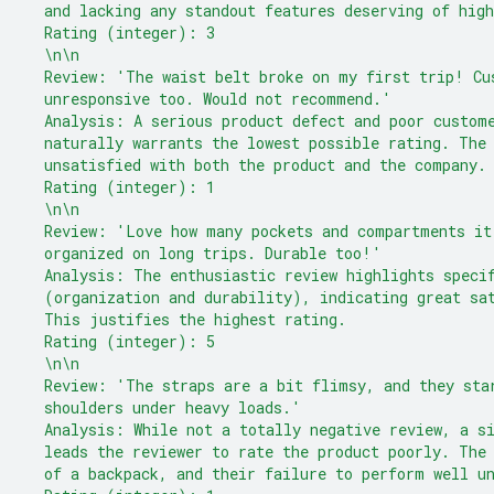
  and lacking any standout features deserving of high
  Rating (integer): 3
  \n\n
  Review: 'The waist belt broke on my first trip! Cu
  unresponsive too. Would not recommend.'
  Analysis: A serious product defect and poor custom
  naturally warrants the lowest possible rating. The
  unsatisfied with both the product and the company.
  Rating (integer): 1
  \n\n
  Review: 'Love how many pockets and compartments it
  organized on long trips. Durable too!'
  Analysis: The enthusiastic review highlights speci
  (organization and durability), indicating great sa
  This justifies the highest rating.
  Rating (integer): 5
  \n\n
  Review: 'The straps are a bit flimsy, and they sta
  shoulders under heavy loads.'
  Analysis: While not a totally negative review, a s
  leads the reviewer to rate the product poorly. The
  of a backpack, and their failure to perform well u