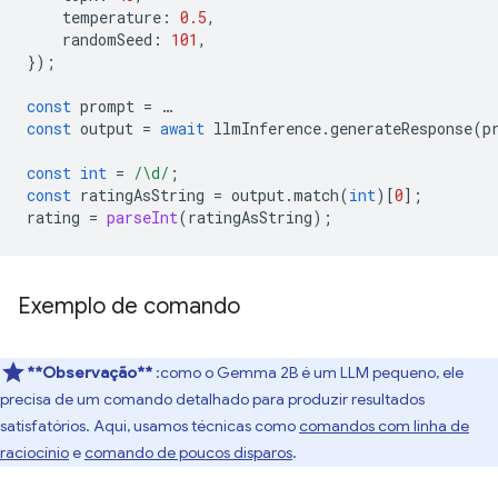
temperature
:
0.5
,
randomSeed
:
101
,
});
const
prompt
=
…
const
output
=
await
llmInference
.
generateResponse
(
p
const
int
=
/\d/
;
const
ratingAsString
=
output
.
match
(
int
)[
0
];
rating
=
parseInt
(
ratingAsString
);
Exemplo de comando
**Observação**
:como o Gemma 2B é um LLM pequeno, ele
precisa de um comando detalhado para produzir resultados
satisfatórios. Aqui, usamos técnicas como
comandos com linha de
raciocínio
e
comando de poucos disparos
.