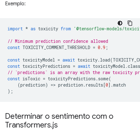
Exemplo:
import
*
as
toxicity
from
'@tensorflow-models/toxici
// Minimum prediction confidence allowed
const
TOXICITY_COMMENT_THRESHOLD
=
0.9
;
const
toxicityModel
=
await
toxicity
.
load
(
TOXICITY_C
const
toxicityPredictions
=
await
toxicityModel
.
clas
// `predictions` is an array with the raw toxicity pr
const
isToxic
=
toxicityPredictions
.
some
(
(
prediction
)
=
>
prediction
.
results
[
0
].
match
);
Determinar o sentimento com o
Transformers
.
js