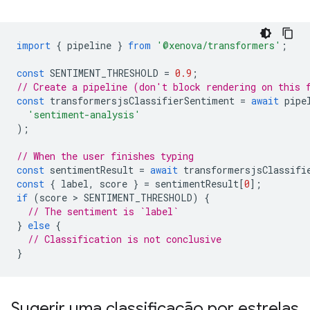
import
{
pipeline
}
from
'@xenova/transformers'
;
const
SENTIMENT_THRESHOLD
=
0.9
;
// Create a pipeline (don't block rendering on this 
const
transformersjsClassifierSentiment
=
await
pipe
'sentiment-analysis'
);
// When the user finishes typing
const
sentimentResult
=
await
transformersjsClassifi
const
{
label
,
score
}
=
sentimentResult
[
0
];
if
(
score
 > 
SENTIMENT_THRESHOLD
)
{
// The sentiment is `label`
}
else
{
// Classification is not conclusive
}
Sugerir uma classificação por estrelas