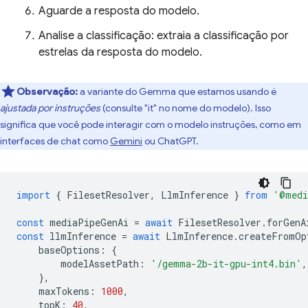
Aguarde a resposta do modelo.
Analise a classificação: extraia a classificação por
estrelas da resposta do modelo.
Observação:
a variante do Gemma que estamos usando é
ajustada por instruções
(consulte "it" no nome do modelo). Isso
significa que você pode interagir com o modelo instruções, como em
interfaces de chat como
Gemini
ou ChatGPT.
import
{
FilesetResolver
,
LlmInference
}
from
'@medi
const
mediaPipeGenAi
=
await
FilesetResolver
.
forGenA
const
llmInference
=
await
LlmInference
.
createFromOp
baseOptions
:
{
modelAssetPath
:
'/gemma-2b-it-gpu-int4.bin'
,
},
maxTokens
:
1000
,
topK
:
40
,