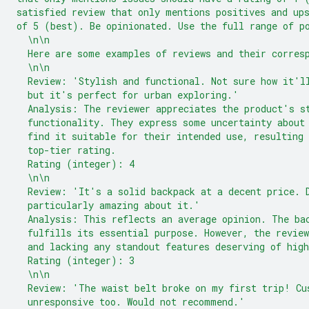
satisfied review that only mentions positives and up
of 5 (best). Be opinionated. Use the full range of p
  \n\n
  Here are some examples of reviews and their corres
  \n\n
  Review: 'Stylish and functional. Not sure how it'l
  but it's perfect for urban exploring.'
  Analysis: The reviewer appreciates the product's s
  functionality. They express some uncertainty about
  find it suitable for their intended use, resulting 
  top-tier rating.
  Rating (integer): 4
  \n\n
  Review: 'It's a solid backpack at a decent price. 
  particularly amazing about it.'
  Analysis: This reflects an average opinion. The ba
  fulfills its essential purpose. However, the revie
  and lacking any standout features deserving of high
  Rating (integer): 3
  \n\n
  Review: 'The waist belt broke on my first trip! Cu
  unresponsive too. Would not recommend.'