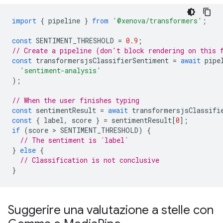
import
{
pipeline
}
from
'@xenova/transformers'
;
const
SENTIMENT_THRESHOLD
=
0.9
;
// Create a pipeline (don't block rendering on this 
const
transformersjsClassifierSentiment
=
await
pipe
'sentiment-analysis'
);
// When the user finishes typing
const
sentimentResult
=
await
transformersjsClassifi
const
{
label
,
score
}
=
sentimentResult
[
0
];
if
(
score
 > 
SENTIMENT_THRESHOLD
)
{
// The sentiment is `label`
}
else
{
// Classification is not conclusive
}
Suggerire una valutazione a stelle con