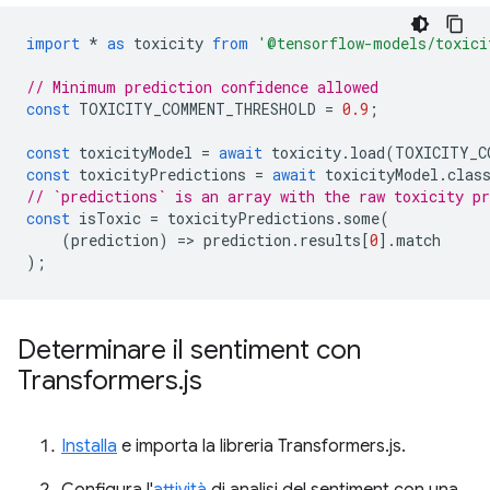
import
*
as
toxicity
from
'@tensorflow-models/toxici
// Minimum prediction confidence allowed
const
TOXICITY_COMMENT_THRESHOLD
=
0.9
;
const
toxicityModel
=
await
toxicity
.
load
(
TOXICITY_C
const
toxicityPredictions
=
await
toxicityModel
.
clas
// `predictions` is an array with the raw toxicity pr
const
isToxic
=
toxicityPredictions
.
some
(
(
prediction
)
=
>
prediction
.
results
[
0
].
match
);
Determinare il sentiment con
Transformers
.
js
Installa
e importa la libreria Transformers.js.
Configura l'
attività
di analisi del sentiment con una