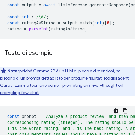
const
output
=
await
llmInference
.
generateResponse
(
p
const
int
=
/\d/
;
const
ratingAsString
=
output
.
match
(
int
)[
0
];
rating
=
parseInt
(
ratingAsString
);
Testo di esempio
Nota
:poiché Gemma 2B è un LLM di piccole dimensioni, ha
bisogno di un prompt dettagliato per produrre risultati soddisfacenti.
Qui utilizziamo tecniche come il
prompting chain-of-thought
e il
prompting few-shot
.
const
prompt
=
`Analyze a product review, and then b
corresponding rating (integer). The rating should be
1 is the worst rating, and 5 is the best rating. A st
that only mentions issues should have a rating of 1 