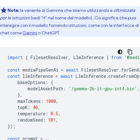
Nota:
la variante di Gemma che stiamo utilizzando è
ottimizzata
per le istruzioni
(vedi "it" nel nome del modello). Ciò significa che puoi
interagire con il modello fornendo istruzioni, come con le interfacce di
chat come
Gemini
o ChatGPT.
import
{
FilesetResolver
,
LlmInference
}
from
'@medi
const
mediaPipeGenAi
=
await
FilesetResolver
.
forGenA
const
llmInference
=
await
LlmInference
.
createFromOp
baseOptions
:
{
modelAssetPath
:
'/gemma-2b-it-gpu-int4.bin'
,
},
maxTokens
:
1000
,
topK
:
40
,
temperature
:
0.5
,
randomSeed
:
101
,
});
const
prompt
=
…