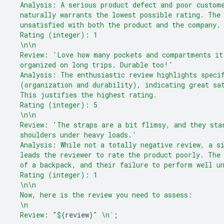
  Analysis: A serious product defect and poor custom
  naturally warrants the lowest possible rating. The
  unsatisfied with both the product and the company.
  Rating (integer): 1
  \n\n
  Review: 'Love how many pockets and compartments it
  organized on long trips. Durable too!'
  Analysis: The enthusiastic review highlights speci
  (organization and durability), indicating great sa
  This justifies the highest rating.
  Rating (integer): 5
  \n\n
  Review: 'The straps are a bit flimsy, and they sta
  shoulders under heavy loads.'
  Analysis: While not a totally negative review, a s
  leads the reviewer to rate the product poorly. The
  of a backpack, and their failure to perform well u
  Rating (integer): 1
  \n\n
  Now, here is the review you need to assess:
  \n
  Review: "
${
review
}
" \n`
;