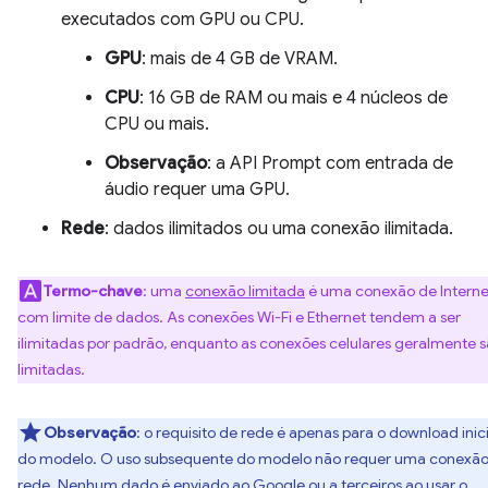
executados com GPU ou CPU.
GPU
: mais de 4 GB de VRAM.
CPU
: 16 GB de RAM ou mais e 4 núcleos de
CPU ou mais.
Observação
: a API Prompt com entrada de
áudio requer uma GPU.
Rede
: dados ilimitados ou uma conexão ilimitada.
Termo-chave
: uma
conexão limitada
é uma conexão de Interne
com limite de dados. As conexões Wi-Fi e Ethernet tendem a ser
ilimitadas por padrão, enquanto as conexões celulares geralmente 
limitadas.
Observação
: o requisito de rede é apenas para o download inici
do modelo. O uso subsequente do modelo não requer uma conexão
rede. Nenhum dado é enviado ao Google ou a terceiros ao usar o