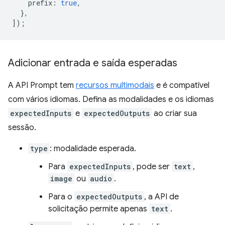
prefix
:
true
,
},
]);
Adicionar entrada e saída esperadas
A API Prompt tem
recursos multimodais
e é compatível
com vários idiomas. Defina as modalidades e os idiomas
expectedInputs
e
expectedOutputs
ao criar sua
sessão.
type
: modalidade esperada.
Para
expectedInputs
, pode ser
text
,
image
ou
audio
.
Para o
expectedOutputs
, a API de
solicitação permite apenas
text
.