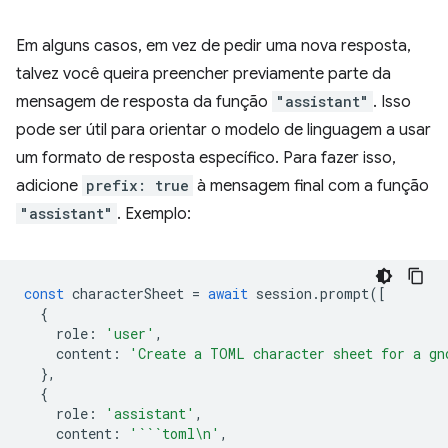
Em alguns casos, em vez de pedir uma nova resposta,
talvez você queira preencher previamente parte da
mensagem de resposta da função
"assistant"
. Isso
pode ser útil para orientar o modelo de linguagem a usar
um formato de resposta específico. Para fazer isso,
adicione
prefix: true
à mensagem final com a função
"assistant"
. Exemplo:
const
characterSheet
=
await
session
.
prompt
([
{
role
:
'user'
,
content
:
'Create a TOML character sheet for a gn
},
{
role
:
'assistant'
,
content
:
'```toml\n'
,