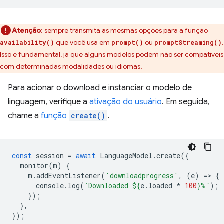
Atenção
:
sempre transmita as mesmas opções para a função
que você usa em
ou
.
availability()
prompt()
promptStreaming()
Isso é fundamental, já que alguns modelos podem não ser compatíveis
com determinadas modalidades ou idiomas.
Para acionar o download e instanciar o modelo de
linguagem, verifique a
ativação do usuário
. Em seguida,
chame a
função
create()
.
const
session
=
await
LanguageModel
.
create
({
monitor
(
m
)
{
m
.
addEventListener
(
'downloadprogress'
,
(
e
)
=
>
{
console
.
log
(
`Downloaded 
${
e
.
loaded
*
100
}
%`
);
});
},
});