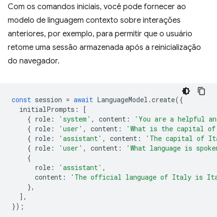
Com os comandos iniciais, você pode fornecer ao
modelo de linguagem contexto sobre interações
anteriores, por exemplo, para permitir que o usuário
retome uma sessão armazenada após a reinicialização
do navegador.
const
session
=
await
LanguageModel
.
create
({
initialPrompts
:
[
{
role
:
'system'
,
content
:
'You are a helpful an
{
role
:
'user'
,
content
:
'What is the capital of
{
role
:
'assistant'
,
content
:
'The capital of It
{
role
:
'user'
,
content
:
'What language is spoke
{
role
:
'assistant'
,
content
:
'The official language of Italy is It
},
],
});