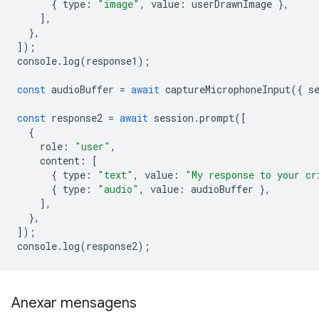
{
type
:
"image"
,
value
:
userDrawnImage
},
],
},
]);
console
.
log
(
response1
);
const
audioBuffer
=
await
captureMicrophoneInput
({
s
const
response2
=
await
session
.
prompt
([
{
role
:
"user"
,
content
:
[
{
type
:
"text"
,
value
:
"My response to your cr
{
type
:
"audio"
,
value
:
audioBuffer
},
],
},
]);
console
.
log
(
response2
);
Anexar mensagens