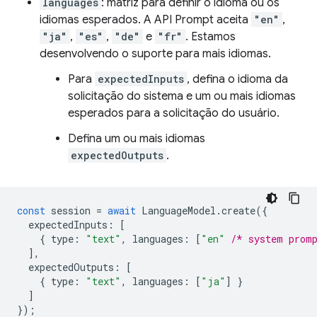
languages
: matriz para definir o idioma ou os
idiomas esperados. A API Prompt aceita
"en"
,
"ja"
,
"es"
,
"de"
e
"fr"
. Estamos
desenvolvendo o suporte para mais idiomas.
Para
expectedInputs
, defina o idioma da
solicitação do sistema e um ou mais idiomas
esperados para a solicitação do usuário.
Defina um ou mais idiomas
expectedOutputs
.
const
session
=
await
LanguageModel
.
create
({
expectedInputs
:
[
{
type
:
"text"
,
languages
:
[
"en"
/* system prom
],
expectedOutputs
:
[
{
type
:
"text"
,
languages
:
[
"ja"
]
}
]
});