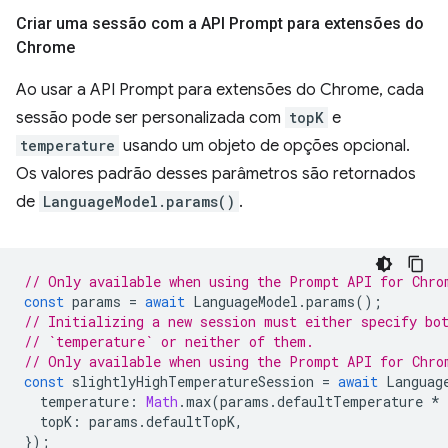
Criar uma sessão com a API Prompt para extensões do
Chrome
Ao usar a API Prompt para extensões do Chrome, cada
sessão pode ser personalizada com
topK
e
temperature
usando um objeto de opções opcional.
Os valores padrão desses parâmetros são retornados
de
LanguageModel.params()
.
// Only available when using the Prompt API for Chro
const
params
=
await
LanguageModel
.
params
();
// Initializing a new session must either specify bo
// `temperature` or neither of them.
// Only available when using the Prompt API for Chro
const
slightlyHighTemperatureSession
=
await
Languag
temperature
:
Math
.
max
(
params
.
defaultTemperature
*
topK
:
params
.
defaultTopK
,
});