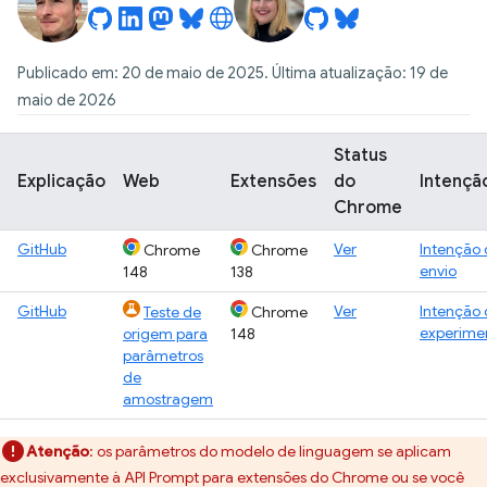
Publicado em: 20 de maio de 2025. Última atualização: 19 de
maio de 2026
Status
Explicação
Web
Extensões
do
Intençã
Chrome
GitHub
Ver
Intenção
Chrome
Chrome
envio
148
138
GitHub
Ver
Intenção
Teste de
Chrome
experime
origem para
148
parâmetros
de
amostragem
Atenção
:
os parâmetros do modelo de linguagem se aplicam
exclusivamente à API Prompt para extensões do Chrome ou se você