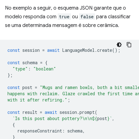
No exemplo a seguir, o esquema JSON garante que o
modelo responda com
true
ou
false
para classificar
se uma determinada mensagem é sobre cerâmica.
const
session
=
await
LanguageModel
.
create
();
const
schema
=
{
"type"
:
"boolean"
};
const
post
=
"Mugs and ramen bowls, both a bit small
happens with reclaim. Glaze crawled the first time a
with it after refiring."
;
const
result
=
await
session
.
prompt
(
`Is this post about pottery?\n\n
${
post
}
`
,
{
responseConstraint
:
schema
,
}