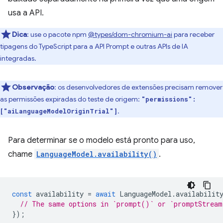
usa a API.
Dica
:
use o pacote npm
@types/dom-chromium-ai
para receber
tipagens do TypeScript para a API Prompt e outras APIs de IA
integradas.
Observação
:
os desenvolvedores de extensões precisam remover
as permissões expiradas do teste de origem:
"permissions":
.
["aiLanguageModelOriginTrial"]
Para determinar se o modelo está pronto para uso,
chame
LanguageModel.availability()
.
const
availability
=
await
LanguageModel
.
availabilit
// The same options in `prompt()` or `promptStrea
});