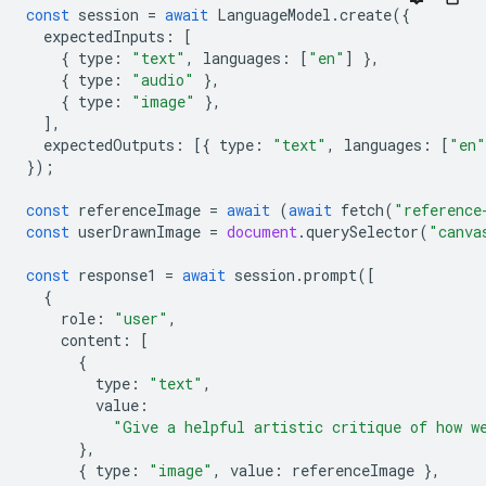
const
session
=
await
LanguageModel
.
create
({
expectedInputs
:
[
{
type
:
"text"
,
languages
:
[
"en"
]
},
{
type
:
"audio"
},
{
type
:
"image"
},
],
expectedOutputs
:
[{
type
:
"text"
,
languages
:
[
"en"
});
const
referenceImage
=
await
(
await
fetch
(
"reference
const
userDrawnImage
=
document
.
querySelector
(
"canva
const
response1
=
await
session
.
prompt
([
{
role
:
"user"
,
content
:
[
{
type
:
"text"
,
value
:
"Give a helpful artistic critique of how w
},
{
type
:
"image"
,
value
:
referenceImage
},