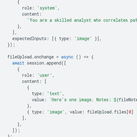
{
role
:
'system'
,
content
:
'You are a skilled analyst who correlates pa
},
],
expectedInputs
:
[{
type
:
'image'
}],
});
fileUpload
.
onchange
=
async
()
=
>
{
await
session
.
append
([
{
role
:
'user'
,
content
:
[
{
type
:
'text'
,
value
:
`Here's one image. Notes: 
${
fileNot
},
{
type
:
'image'
,
value
:
fileUpload
.
files
[
0
]
],
},
]);
};