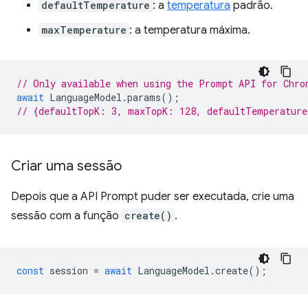
defaultTemperature
: a
temperatura
padrão.
maxTemperature
: a temperatura máxima.
// Only available when using the Prompt API for Chro
await
LanguageModel
.
params
();
// {defaultTopK: 3, maxTopK: 128, defaultTemperatur
Criar uma sessão
Depois que a API Prompt puder ser executada, crie uma
sessão com a função
create()
.
const
session
=
await
LanguageModel
.
create
();