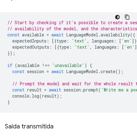
// Start by checking if it's possible to create a se
// availability of the model, and the characteristic
const
available
=
await
LanguageModel
.
availability
({
expectedInputs
:
[{
type
:
'text'
,
languages
:
[
'en'
]}
expectedOutputs
:
[{
type
:
'text'
,
languages
:
[
'en'
]
});
if
(
available
!==
'unavailable'
)
{
const
session
=
await
LanguageModel
.
create
();
// Prompt the model and wait for the whole result 
const
result
=
await
session
.
prompt
(
'Write me a po
console
.
log
(
result
);
}
Saída transmitida