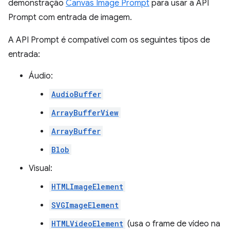
demonstração
Canvas Image Prompt
para usar a API
Prompt com entrada de imagem.
A API Prompt é compatível com os seguintes tipos de
entrada:
Áudio:
AudioBuffer
ArrayBufferView
ArrayBuffer
Blob
Visual:
HTMLImageElement
SVGImageElement
HTMLVideoElement
(usa o frame de vídeo na