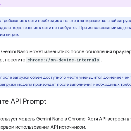
.
: Требование к сети необходимо только для первоначальной загру
одели подключение к сети не требуется. При использовании модел
ьим лицам.
 Gemini Nano может измениться после обновления браузер
р, посетите
chrome://on-device-internals
.
 после загрузки объем доступного места уменьшится до менее чем 
 загрузка модели произойдет после выполнения необходимых треб
те API Prompt
ользует модель Gemini Nano в Chrome. Хотя API встроен в
первом использовании API источником.