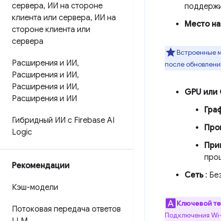
сервера
,
ИИ на стороне
поддержи
клиента или сервера
,
ИИ на
Место на
стороне клиента или
сервера
Встроенные м
Расширения и ИИ
,
после обновлени
Расширения и ИИ
,
Расширения и ИИ
,
GPU или
Расширения и ИИ
Гра
Гибридный ИИ с Firebase AI
Про
Logic
При
про
Рекомендации
Сеть
: Бе
Кэш-модели
Ключевой т
Потоковая передача ответов
Подключения Wi-F