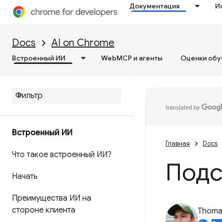
Документация
И
Docs
AI on Chrome
Встроенный ИИ
WebMCP и агенты
Оценки обу
Встроенный ИИ
Главная
Docs
Что такое встроенный ИИ?
Подс
Начать
Преимущества ИИ на
стороне клиента
Thomas