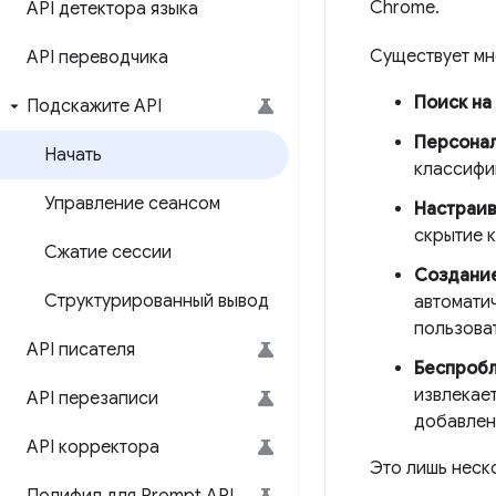
Chrome.
API детектора языка
Существует мн
API переводчика
Поиск на
Подскажите API
Персонал
Начать
классифиц
Управление сеансом
Настраив
скрытие к
Сжатие сессии
Создание
Структурированный вывод
автомати
пользоват
API писателя
Беспробл
извлекае
API перезаписи
добавлен
API корректора
Это лишь неско