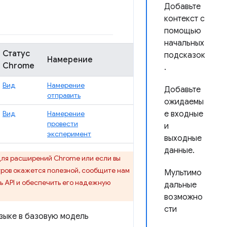
Добавьте
контекст с
помощью
начальных
Статус
подсказок
Намерение
Chrome
.
Вид
Намерение
Добавьте
отправить
ожидаемы
Вид
Намерение
е входные
провести
и
эксперимент
выходные
данные.
для расширений Chrome или если вы
тров окажется полезной, сообщите нам
Мультимо
 API и обеспечить его надежную
дальные
возможно
сти
зыке в базовую модель