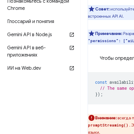
Познакомьтесь с командой
Chrome
Совет:
используйт
встроенных API AI.
Глоссарий и понятия
Примечание:
Разр
Gemini API в Node
.
js
"permissions": ["ai
Gemini API в веб-
приложениях
Чтобы определ
ИИ на Web
.
dev
const
availabili
// The same o
});
Внимание:
всегда 
. 
promptStreaming()
языки.