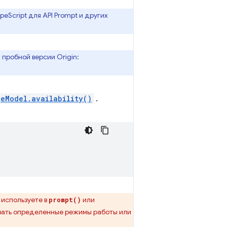
eScript для API Prompt и других
пробной версии Origin:
eModel.availability()
.
 используете в
или
prompt()
ивать определенные режимы работы или