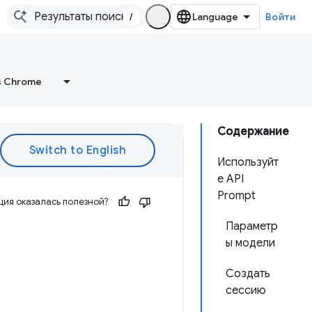
/
Войти
в Chrome
Содержание
Используйт
е API
Prompt
ия оказалась полезной?
Параметр
ы модели
Создать
сессию