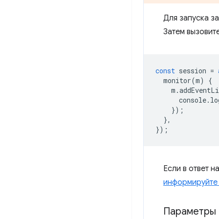
Для запуска з
Затем вызовит
const
session
=
monitor
(
m
)
{
m
.
addEventLi
console
.
lo
});
},
});
Если в ответ н
информируйте 
Параметры