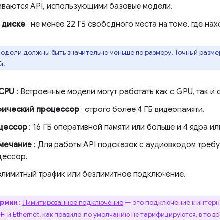
ваются API, использующими базовые модели.
 диске
: не менее 22 ГБ свободного места на томе, где на
одели должны быть значительно меньше по размеру. Точный разме
й.
 CPU
: Встроенные модели могут работать как с GPU, так и 
фический процессор
: строго более 4 ГБ видеопамяти.
цессор
: 16 ГБ оперативной памяти или больше и 4 ядра ил
мечание
: Для работы API подсказок с аудиовходом требу
цессор.
злимитный трафик или безлимитное подключение.
ермин
:
Лимитированное подключение
— это подключение к интерн
i и Ethernet, как правило, по умолчанию не тарифицируются, в то 