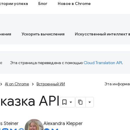
стории успеха
Блог
Новое в Chrome
чения
Ускорить вычисления
Искусственный интеллект 
Эта страница переведена с помощью
Cloud Translation API
.
AI on Chrome
Встроенный ИИ
Эта информац
казка API
 Steiner
Alexandra Klepper