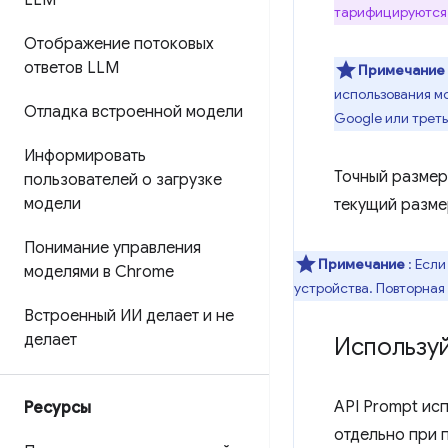
LLM
тарифицируются
Отображение потоковых
ответов LLM
Примечание
использования м
Отладка встроенной модели
Google или трет
Информировать
Точный размер
пользователей о загрузке
модели
текущий разме
Понимание управления
Примечание
: Если
моделями в Chrome
устройства. Повторная
Встроенный ИИ делает и не
делает
Используй
API Prompt исп
Ресурсы
отдельно при 