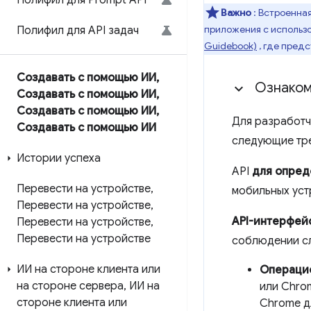
Полифил для Prompt API
Важно
: Встроенна
приложения с использо
Полифил для API задач
Guidebook)
, где пред
Создавать с помощью ИИ
,
Ознаком
Создавать с помощью ИИ
,
Создавать с помощью ИИ
,
Для разработч
Создавать с помощью ИИ
следующие тре
Истории успеха
API
для опред
Перевести на устройстве
,
мобильных уст
Перевести на устройстве
,
API-интерфей
Перевести на устройстве
,
Перевести на устройстве
соблюдении с
ИИ на стороне клиента или
Операци
на стороне сервера
,
ИИ на
или Chrom
стороне клиента или
Chrome дл