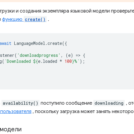
агрузки и создания экземпляра языковой модели проверьт
е
функцию
create()
.
await
LanguageModel
.
create
({
stener
(
'downloadprogress'
,
(
e
)
=
>
{
g
(
`Downloaded 
${
e
.
loaded
*
100
}
%`
);
а
availability()
поступило сообщение
downloading
, о
пользователя
, поскольку загрузка может занять некоторо
 модели