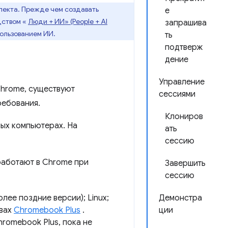
лекта. Прежде чем создавать
е
дством «
Люди + ИИ» (People + AI
запрашива
пользованием ИИ.
ть
подтверж
дение
Управление
Chrome, существуют
сессиями
ребования.
Клониров
ых компьютерах. На
ать
сессию
аботают в Chrome при
Завершить
сессию
олее поздние версии); Linux;
Демонстра
твах
Chromebook Plus
.
ции
hromebook Plus, пока не