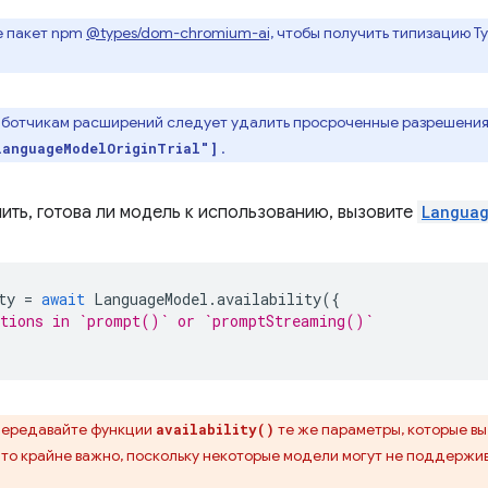
е пакет npm
@types/dom-chromium-ai,
чтобы получить типизацию Typ
аботчикам расширений следует удалить просроченные разрешения 
.
LanguageModelOriginTrial"]
ить, готова ли модель к использованию, вызовите
Languag
ty
=
await
LanguageModel
.
availability
({
ptions in `prompt()` or `promptStreaming()`
передавайте функции
те же параметры, которые вы
availability()
Это крайне важно, поскольку некоторые модели могут не поддерж