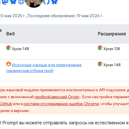
0 мая 2025 г., Последнее обновление: 19 мая 2026 г.
я
Веб
Расширения
Хром 148
Хром 138
Исходные данные для определения
Хром 148
параметров отбора проб
ры языковой модели применяются исключительно к API подсказок 
азок с включенной
пробной версией Origin
. Если настройка параме
GitHub
или в
системе отслеживания ошибок Chrome,
чтобы улучшить
елях и версиях.
 Prompt вы можете отправлять запросы на естественном я