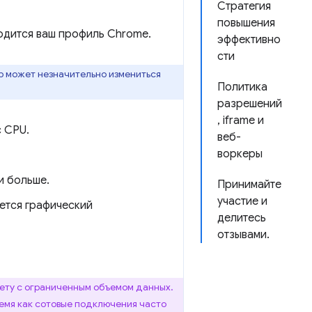
Стратегия
повышения
ходится ваш профиль Chrome.
эффективно
сти
р может незначительно измениться
Политика
разрешений
, iframe и
с CPU.
веб-
воркеры
и больше.
Принимайте
участие и
ется графический
делитесь
отзывами.
ету с ограниченным объемом данных.
время как сотовые подключения часто