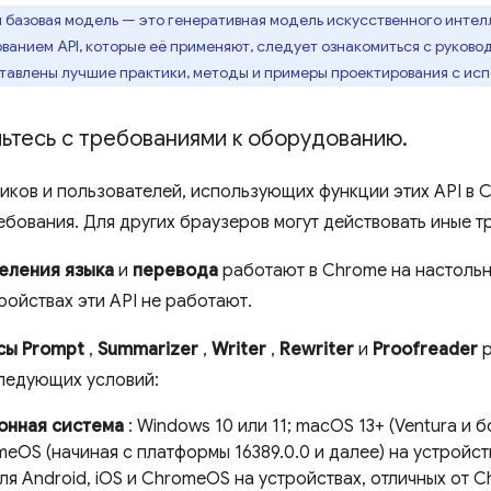
я базовая модель — это генеративная модель искусственного интел
ванием API, которые её применяют, следует ознакомиться с руково
ставлены лучшие практики, методы и примеры проектирования с ис
ьтесь с требованиями к оборудованию
.
иков и пользователей, использующих функции этих API в 
бования. Для других браузеров могут действовать иные т
еления языка
и
перевода
работают в Chrome на настольн
ройствах эти API не работают.
сы Prompt
,
Summarizer
,
Writer
,
Rewriter
и
Proofreader
р
ледующих условий:
онная система
: Windows 10 или 11; macOS 13+ (Ventura и б
eOS (начиная с платформы 16389.0.0 и далее) на устройс
я Android, iOS и ChromeOS на устройствах, отличных от C