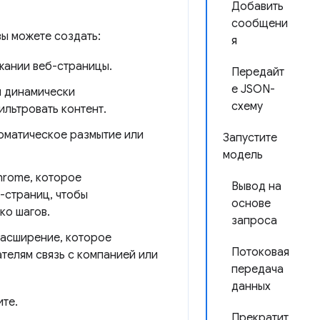
Добавить
сообщени
ы можете создать:
я
жании веб-страницы.
Передайт
е JSON-
я динамически
схему
ильтровать контент.
томатическое размытие или
Запустите
модель
hrome, которое
Вывод на
-страниц, чтобы
основе
ко шагов.
запроса
расширение, которое
Потоковая
телям связь с компанией или
передача
данных
ите.
Прекратит