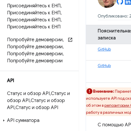
Присоединяйтесь к ЕНП
,
Присоединяйтесь к ЕНП
,
Опубликовано: 2
Присоединяйтесь к ЕНП
,
Присоединяйтесь к ЕНП
Пояснительна
записка
Попробуйте демоверсии
,
Попробуйте демоверсии
,
GitHub
Попробуйте демоверсии
,
Попробуйте демоверсии
GitHub
API
Внимание:
Парамет
Статус и обзор API
,
Статус и
используете API подск
обзор API
,
Статус и обзор
об этом в
репозитории 
API
,
Статус и обзор API
работу в различных мод
API сумматора
С помощью API