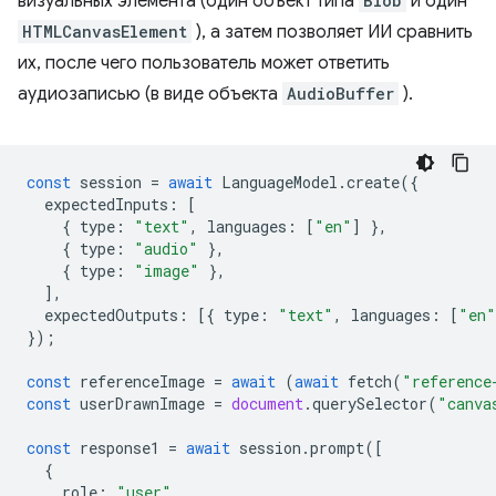
визуальных элемента (один объект типа
Blob
и один
HTMLCanvasElement
), а затем позволяет ИИ сравнить
их, после чего пользователь может ответить
аудиозаписью (в виде объекта
AudioBuffer
).
const
session
=
await
LanguageModel
.
create
({
expectedInputs
:
[
{
type
:
"text"
,
languages
:
[
"en"
]
},
{
type
:
"audio"
},
{
type
:
"image"
},
],
expectedOutputs
:
[{
type
:
"text"
,
languages
:
[
"en"
});
const
referenceImage
=
await
(
await
fetch
(
"reference
const
userDrawnImage
=
document
.
querySelector
(
"canva
const
response1
=
await
session
.
prompt
([
{
role
:
"user"
,