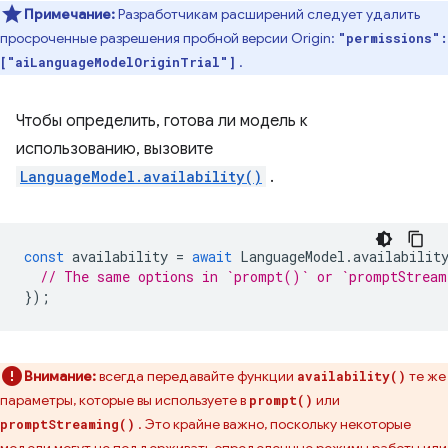
Примечание:
Разработчикам расширений следует удалить
просроченные разрешения пробной версии Origin:
"permissions":
.
["aiLanguageModelOriginTrial"]
Чтобы определить, готова ли модель к
использованию, вызовите
LanguageModel.availability()
.
const
availability
=
await
LanguageModel
.
availabilit
// The same options in `prompt()` or `promptStrea
});
Внимание:
всегда передавайте функции
те же
availability()
параметры, которые вы используете в
или
prompt()
. Это крайне важно, поскольку некоторые
promptStreaming()