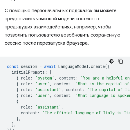
С помощью первоначальных подсказок вы можете
предоставить языковой модели контекст о
предыдущих взаимодействиях, например, чтобы
позволить пользователю возобновить сохраненную
сессию после перезапуска браузера.
const
session
=
await
LanguageModel
.
create
({
initialPrompts
:
[
{
role
:
'system'
,
content
:
'You are a helpful an
{
role
:
'user'
,
content
:
'What is the capital of
{
role
:
'assistant'
,
content
:
'The capital of It
{
role
:
'user'
,
content
:
'What language is spoke
{
role
:
'assistant'
,
content
:
'The official language of Italy is It
},
],