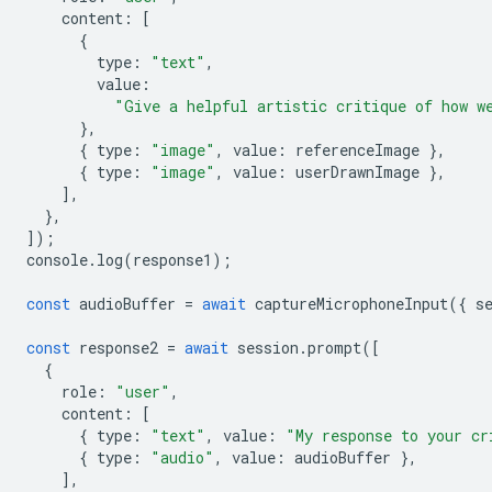
content
:
[
{
type
:
"text"
,
value
:
"Give a helpful artistic critique of how w
},
{
type
:
"image"
,
value
:
referenceImage
},
{
type
:
"image"
,
value
:
userDrawnImage
},
],
},
]);
console
.
log
(
response1
);
const
audioBuffer
=
await
captureMicrophoneInput
({
s
const
response2
=
await
session
.
prompt
([
{
role
:
"user"
,
content
:
[
{
type
:
"text"
,
value
:
"My response to your cr
{
type
:
"audio"
,
value
:
audioBuffer
},
],