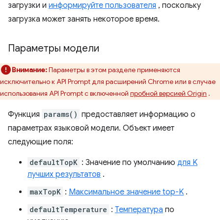
загрузки и
информируйте пользователя
, поскольку
загрузка может занять некоторое время.
Параметры модели
Внимание:
Параметры в этом разделе применяются
исключительно к API Prompt для расширений Chrome или в случае
использования API Prompt с включенной
пробной версией Origin
.
Функция
params()
предоставляет информацию о
параметрах языковой модели. Объект имеет
следующие поля:
defaultTopK
: Значение по умолчанию
для K
лучших результатов
.
maxTopK
:
Максимальное значение top-K
.
defaultTemperature
:
Температура
по