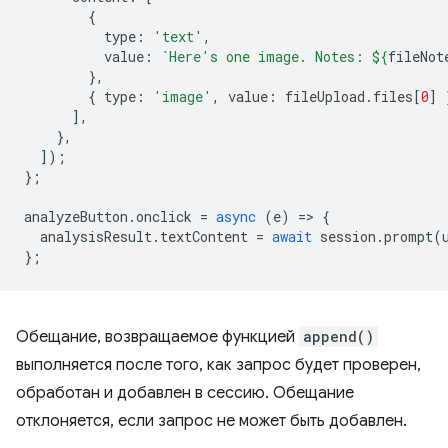
{
type
:
'text'
,
value
:
`Here's one image. Notes: 
${
fileNot
},
{
type
:
'image'
,
value
:
fileUpload
.
files
[
0
]
],
},
]);
};
analyzeButton
.
onclick
=
async
(
e
)
=
>
{
analysisResult
.
textContent
=
await
session
.
prompt
(
};
Обещание, возвращаемое функцией
append()
выполняется после того, как запрос будет проверен,
обработан и добавлен в сессию. Обещание
отклоняется, если запрос не может быть добавлен.