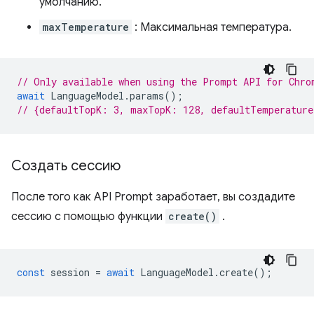
умолчанию.
maxTemperature
: Максимальная температура.
// Only available when using the Prompt API for Chro
await
LanguageModel
.
params
();
// {defaultTopK: 3, maxTopK: 128, defaultTemperatur
Создать сессию
После того как API Prompt заработает, вы создадите
сессию с помощью функции
create()
.
const
session
=
await
LanguageModel
.
create
();