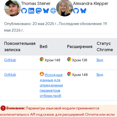
Thomas Steiner
Alexandra Klepper
Опубликовано: 20 мая 2025 г., Последнее обновление: 19
мая 2026 г.
Пояснительная
Статус
Веб
Расширения
записка
Chrome
GitHub
Вид
Хром 148
Хром 138
GitHub
Вид
Исходные
Хром 148
данные для
определения
параметров
отбора проб
Внимание:
Параметры языковой модели применяются
исключительно к API подсказок для расширений Chrome или если