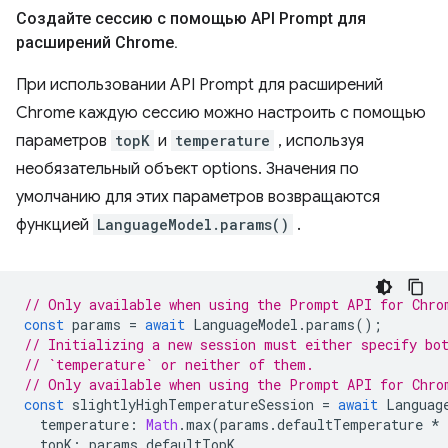
Создайте сессию с помощью API Prompt для
расширений Chrome
.
При использовании API Prompt для расширений
Chrome каждую сессию можно настроить с помощью
параметров
topK
и
temperature
, используя
необязательный объект options. Значения по
умолчанию для этих параметров возвращаются
функцией
LanguageModel.params()
.
// Only available when using the Prompt API for Chro
const
params
=
await
LanguageModel
.
params
();
// Initializing a new session must either specify bo
// `temperature` or neither of them.
// Only available when using the Prompt API for Chro
const
slightlyHighTemperatureSession
=
await
Languag
temperature
:
Math
.
max
(
params
.
defaultTemperature
*
topK
:
params
.
defaultTopK
,