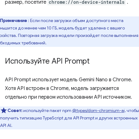
размер, посетите
chrome://on-device-internals
.
Примечание
: Если после загрузки объем доступного места
ньшится до менее чем 10 ГБ, модель будет удалена с вашего
ройства. Повторная загрузка модели произойдет после выполнения
бходимых требований.
Используйте API Prompt
API Prompt использует модель Gemini Nano в Chrome.
Хотя API встроен в Chrome, модель загружается
отдельно при первом использовании API источником.
Совет:
используйте пакет npm
@types/dom-chromium-ai,
чтобы
получить типизацию TypeScript для API Prompt и других встроенных
API AI.