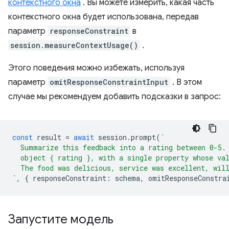
контекстного окна
. Вы можете измерить, какая часть
контекстного окна будет использована, передав
параметр
responseConstraint
в
session.measureContextUsage()
.
Этого поведения можно избежать, используя
параметр
omitResponseConstraintInput
. В этом
случае мы рекомендуем добавить подсказки в запрос:
const
result
=
await
session
.
prompt
(
`
  Summarize this feedback into a rating between 0-5.
  object { rating }, with a single property whose va
  The food was delicious, service was excellent, wil
`
,
{
responseConstraint
:
schema
,
omitResponseConstra
Запустите модель