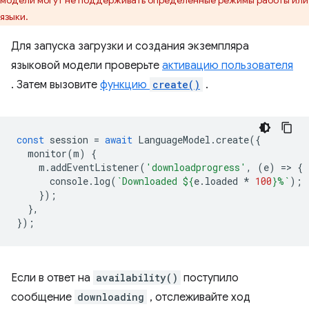
модели могут не поддерживать определенные режимы работы или
языки.
Для запуска загрузки и создания экземпляра
языковой модели проверьте
активацию пользователя
. Затем вызовите
функцию
create()
.
const
session
=
await
LanguageModel
.
create
({
monitor
(
m
)
{
m
.
addEventListener
(
'downloadprogress'
,
(
e
)
=
>
{
console
.
log
(
`Downloaded 
${
e
.
loaded
*
100
}
%`
);
});
},
});
Если в ответ на
availability()
поступило
сообщение
downloading
, отслеживайте ход