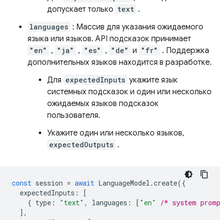
допускает только
text
.
languages
: Массив для указания ожидаемого
языка или языков. API подсказок принимает
"en"
,
"ja"
,
"es"
,
"de"
и
"fr"
. Поддержка
дополнительных языков находится в разработке.
Для
expectedInputs
укажите язык
системных подсказок и один или несколько
ожидаемых языков подсказок
пользователя.
Укажите один или несколько языков,
expectedOutputs
.
const
session
=
await
LanguageModel
.
create
({
expectedInputs
:
[
{
type
:
"text"
,
languages
:
[
"en"
/* system prom
],