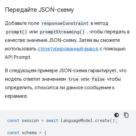
Передайте JSON-схему
Добавьте поле
responseConstraint
в метод
prompt()
или
promptStreaming()
, чтобы передать в
качестве значения JSON-схему. Затем вы сможете
использовать
структурированный вывод
с помощью
API Prompt.
В следующем примере JSON-схема гарантирует, что
модель ответит значением
true
или
false
чтобы
определить, относится ли данное сообщение к
керамике.
const
session
=
await
LanguageModel
.
create
();
const
schema
=
{