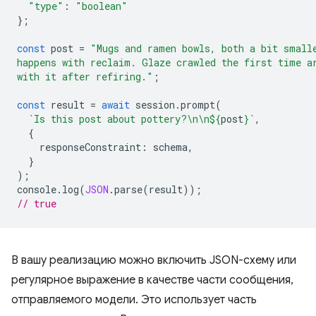
"type"
:
"boolean"
};
const
post
=
"Mugs and ramen bowls, both a bit small
happens with reclaim. Glaze crawled the first time a
with it after refiring."
;
const
result
=
await
session
.
prompt
(
`Is this post about pottery?\n\n
${
post
}
`
,
{
responseConstraint
:
schema
,
}
);
console
.
log
(
JSON
.
parse
(
result
));
// true
В вашу реализацию можно включить JSON-схему или
регулярное выражение в качестве части сообщения,
отправляемого модели. Это использует часть