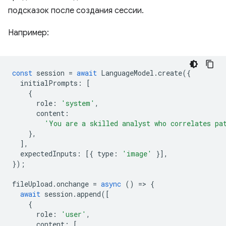
подсказок после создания сессии.
Например:
const
session
=
await
LanguageModel
.
create
({
initialPrompts
:
[
{
role
:
'system'
,
content
:
'You are a skilled analyst who correlates pa
},
],
expectedInputs
:
[{
type
:
'image'
}],
});
fileUpload
.
onchange
=
async
()
=
>
{
await
session
.
append
([
{
role
:
'user'
,
content
:
[