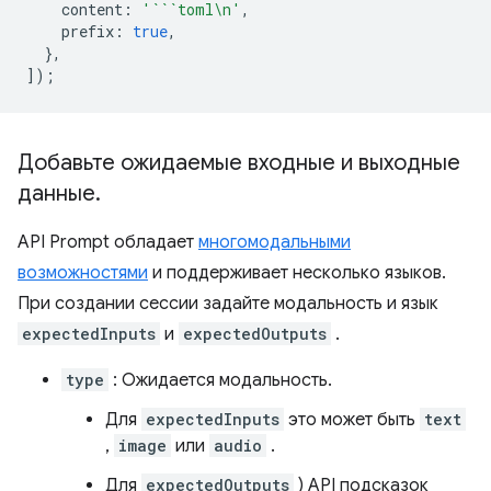
content
:
'```toml\n'
,
prefix
:
true
,
},
]);
Добавьте ожидаемые входные и выходные
данные
.
API Prompt обладает
многомодальными
возможностями
и поддерживает несколько языков.
При создании сессии задайте модальность и язык
expectedInputs
и
expectedOutputs
.
type
: Ожидается модальность.
Для
expectedInputs
это может быть
text
,
image
или
audio
.
Для
expectedOutputs
) API подсказок