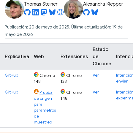
Thomas Steiner
Alexandra Klepper
Publicación: 20 de mayo de 2025. Última actualización: 19 de
mayo de 2026
Estado
Explicativa
Web
Extensiones
de
Intenci
Chrome
GitHub
Ver
Intenció
Chrome
Chrome
enviar
148
138
GitHub
Ver
Intenció
Prueba
Chrome
experim
de origen
148
para
parámetros
de
muestreo