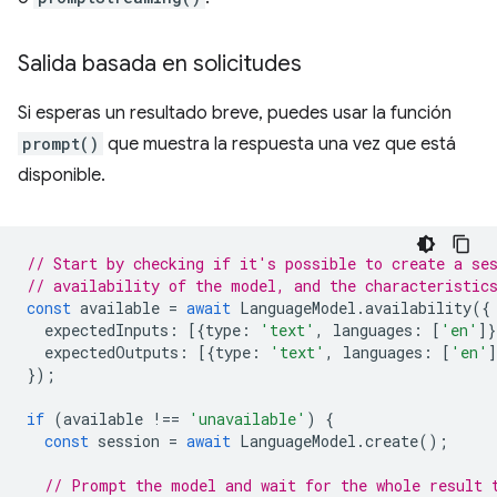
Salida basada en solicitudes
Si esperas un resultado breve, puedes usar la función
prompt()
que muestra la respuesta una vez que está
disponible.
// Start by checking if it's possible to create a se
// availability of the model, and the characteristic
const
available
=
await
LanguageModel
.
availability
({
expectedInputs
:
[{
type
:
'text'
,
languages
:
[
'en'
]}
expectedOutputs
:
[{
type
:
'text'
,
languages
:
[
'en'
]
});
if
(
available
!==
'unavailable'
)
{
const
session
=
await
LanguageModel
.
create
();
// Prompt the model and wait for the whole result 