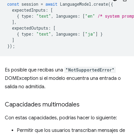
const
session
=
await
LanguageModel
.
create
({
expectedInputs
:
[
{
type
:
"text"
,
languages
:
[
"en"
/* system prom
],
expectedOutputs
:
[
{
type
:
"text"
,
languages
:
[
"ja"
]
}
]
});
Es posible que recibas una
"NotSupportedError"
DOMException si el modelo encuentra una entrada o
salida no admitida.
Capacidades multimodales
Con estas capacidades, podrías hacer lo siguiente:
Permitir que los usuarios transcriban mensajes de