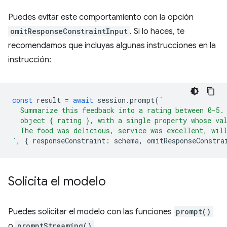
Puedes evitar este comportamiento con la opción
omitResponseConstraintInput
. Si lo haces, te
recomendamos que incluyas algunas instrucciones en la
instrucción:
const
result
=
await
session
.
prompt
(
`
  Summarize this feedback into a rating between 0-5.
  object { rating }, with a single property whose va
  The food was delicious, service was excellent, wil
`
,
{
responseConstraint
:
schema
,
omitResponseConstra
Solicita el modelo
Puedes solicitar el modelo con las funciones
prompt()
o
promptStreaming()
.