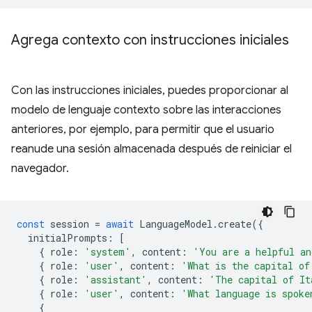
Agrega contexto con instrucciones iniciales
Con las instrucciones iniciales, puedes proporcionar al
modelo de lenguaje contexto sobre las interacciones
anteriores, por ejemplo, para permitir que el usuario
reanude una sesión almacenada después de reiniciar el
navegador.
const
session
=
await
LanguageModel
.
create
({
initialPrompts
:
[
{
role
:
'system'
,
content
:
'You are a helpful an
{
role
:
'user'
,
content
:
'What is the capital of
{
role
:
'assistant'
,
content
:
'The capital of It
{
role
:
'user'
,
content
:
'What language is spoke
{