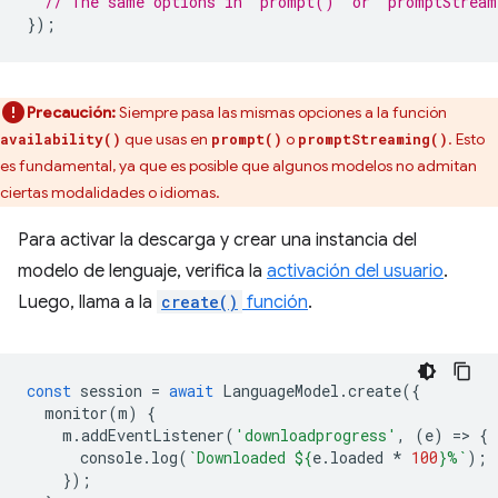
// The same options in `prompt()` or `promptStrea
});
Precaución:
Siempre pasa las mismas opciones a la función
que usas en
o
. Esto
availability()
prompt()
promptStreaming()
es fundamental, ya que es posible que algunos modelos no admitan
ciertas modalidades o idiomas.
Para activar la descarga y crear una instancia del
modelo de lenguaje, verifica la
activación del usuario
.
Luego, llama a la
create()
función
.
const
session
=
await
LanguageModel
.
create
({
monitor
(
m
)
{
m
.
addEventListener
(
'downloadprogress'
,
(
e
)
=
>
{
console
.
log
(
`Downloaded 
${
e
.
loaded
*
100
}
%`
);
});