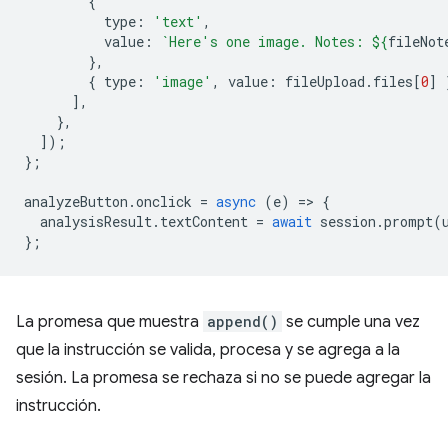
{
type
:
'text'
,
value
:
`Here's one image. Notes: 
${
fileNot
},
{
type
:
'image'
,
value
:
fileUpload
.
files
[
0
]
],
},
]);
};
analyzeButton
.
onclick
=
async
(
e
)
=
>
{
analysisResult
.
textContent
=
await
session
.
prompt
(
};
La promesa que muestra
append()
se cumple una vez
que la instrucción se valida, procesa y se agrega a la
sesión. La promesa se rechaza si no se puede agregar la
instrucción.