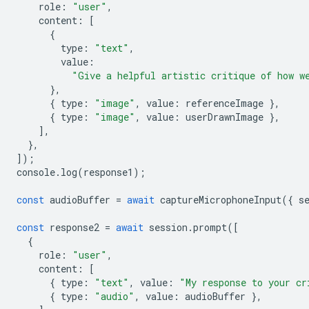
role
:
"user"
,
content
:
[
{
type
:
"text"
,
value
:
"Give a helpful artistic critique of how w
},
{
type
:
"image"
,
value
:
referenceImage
},
{
type
:
"image"
,
value
:
userDrawnImage
},
],
},
]);
console
.
log
(
response1
);
const
audioBuffer
=
await
captureMicrophoneInput
({
s
const
response2
=
await
session
.
prompt
([
{
role
:
"user"
,
content
:
[
{
type
:
"text"
,
value
:
"My response to your cr
{
type
:
"audio"
,
value
:
audioBuffer
},