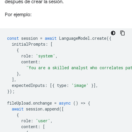
después de crear la sesión.
Por ejemplo:
const
session
=
await
LanguageModel
.
create
({
initialPrompts
:
[
{
role
:
'system'
,
content
:
'You are a skilled analyst who correlates pa
},
],
expectedInputs
:
[{
type
:
'image'
}],
});
fileUpload
.
onchange
=
async
()
=
>
{
await
session
.
append
([
{
role
:
'user'
,
content
:
[