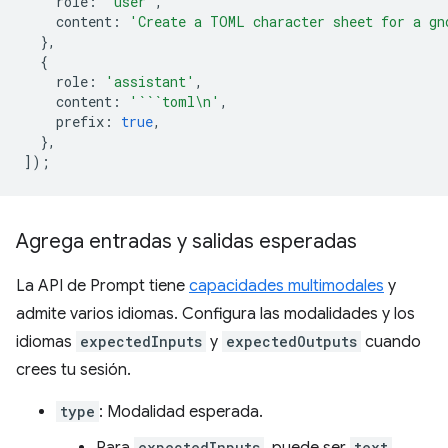
role
:
'user'
,
content
:
'Create a TOML character sheet for a gn
},
{
role
:
'assistant'
,
content
:
'```toml\n'
,
prefix
:
true
,
},
]);
Agrega entradas y salidas esperadas
La API de Prompt tiene
capacidades multimodales
y
admite varios idiomas. Configura las modalidades y los
idiomas
expectedInputs
y
expectedOutputs
cuando
crees tu sesión.
type
: Modalidad esperada.
expectedInputs
text