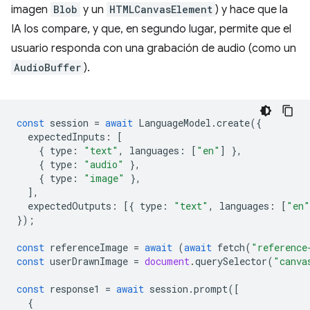
imagen
Blob
y un
HTMLCanvasElement
) y hace que la
IA los compare, y que, en segundo lugar, permite que el
usuario responda con una grabación de audio (como un
AudioBuffer
).
const
session
=
await
LanguageModel
.
create
({
expectedInputs
:
[
{
type
:
"text"
,
languages
:
[
"en"
]
},
{
type
:
"audio"
},
{
type
:
"image"
},
],
expectedOutputs
:
[{
type
:
"text"
,
languages
:
[
"en"
});
const
referenceImage
=
await
(
await
fetch
(
"reference
const
userDrawnImage
=
document
.
querySelector
(
"canva
const
response1
=
await
session
.
prompt
([
{