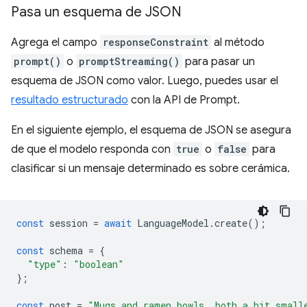
Pasa un esquema de JSON
Agrega el campo
responseConstraint
al método
prompt()
o
promptStreaming()
para pasar un
esquema de JSON como valor. Luego, puedes usar el
resultado estructurado
con la API de Prompt.
En el siguiente ejemplo, el esquema de JSON se asegura
de que el modelo responda con
true
o
false
para
clasificar si un mensaje determinado es sobre cerámica.
const
session
=
await
LanguageModel
.
create
();
const
schema
=
{
"type"
:
"boolean"
};
const
post
=
"Mugs and ramen bowls, both a bit small