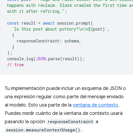
happens with reclaim. Glaze crawled the first time a
with it after refiring."
;
const
result
=
await
session
.
prompt
(
`Is this post about pottery?\n\n
${
post
}
`
,
{
responseConstraint
:
schema
,
}
);
console
.
log
(
JSON
.
parse
(
result
));
// true
Tu implementación puede incluir un esquema de JSON o
una expresión regular como parte del mensaje enviado
al modelo. Esto usa parte de la
ventana de contexto
.
Puedes medir cuánto de la ventana de contexto usará
pasando la opción
responseConstraint
a
session.measureContextUsage()
.