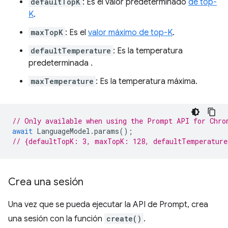
defaultTopK
: Es el valor predeterminado
de top-
K
.
maxTopK
: Es el
valor máximo de top-K
.
defaultTemperature
: Es la temperatura
predeterminada
.
maxTemperature
: Es la temperatura máxima.
// Only available when using the Prompt API for Chro
await
LanguageModel
.
params
();
// {defaultTopK: 3, maxTopK: 128, defaultTemperatur
Crea una sesión
Una vez que se pueda ejecutar la API de Prompt, crea
una sesión con la función
create()
.