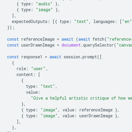
{
type
:
"audio"
},
{
type
:
"image"
},
],
expectedOutputs
:
[{
type
:
"text"
,
languages
:
[
"en"
});
const
referenceImage
=
await
(
await
fetch
(
"reference
const
userDrawnImage
=
document
.
querySelector
(
"canva
const
response1
=
await
session
.
prompt
([
{
role
:
"user"
,
content
:
[
{
type
:
"text"
,
value
:
"Give a helpful artistic critique of how w
},
{
type
:
"image"
,
value
:
referenceImage
},
{
type
:
"image"
,
value
:
userDrawnImage
},
],
},