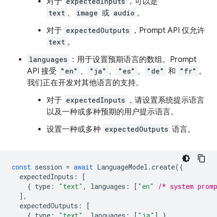
对于
expectedInputs
，可以是
text
、
image
或
audio
。
对于
expectedOutputs
，Prompt API 仅允许
text
。
languages
：用于设置预期语言的数组。Prompt
API 接受
"en"
、
"ja"
、
"es"
、
"de"
和
"fr"
。
我们正在开发对其他语言的支持。
对于
expectedInputs
，请设置系统提示语言
以及一种或多种预期的用户提示语言。
设置一种或多种
expectedOutputs
语言。
const
session
=
await
LanguageModel
.
create
({
expectedInputs
:
[
{
type
:
"text"
,
languages
:
[
"en"
/* system prom
],
expectedOutputs
:
[
{
type
:
"text"
,
languages
:
[
"ja"
]
}