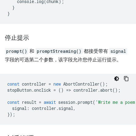
console
.
log
(
chunk
);
}
}
停止提示
prompt()
和
promptStreaming()
都接受带有
signal
字段的可选第二个参数，该字段允许您停止运行提示。
const
controller
=
new
AbortController
();
stopButton
.
onclick
=
()
=
>
controller
.
abort
();
const
result
=
await
session
.
prompt
(
'Write me a poem
signal
:
controller
.
signal
,
});