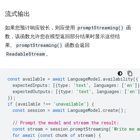
流式输出
如果您预计响应较长，则应使用
promptStreaming()
函
数，该函数允许您在模型返回部分结果时显示这些结
果。
promptStreaming()
函数会返回
ReadableStream
。
const
available
=
await
LanguageModel
.
availability
({
expectedInputs
:
[{
type
:
'text'
,
languages
:
[
'en'
]}
expectedOutputs
:
[{
type
:
'text'
,
languages
:
[
'en'
]
});
if
(
available
!==
'unavailable'
)
{
const
session
=
await
LanguageModel
.
create
();
// Prompt the model and stream the result:
const
stream
=
session
.
promptStreaming
(
'Write me a
for
await
(
const
chunk
of
stream
)
{