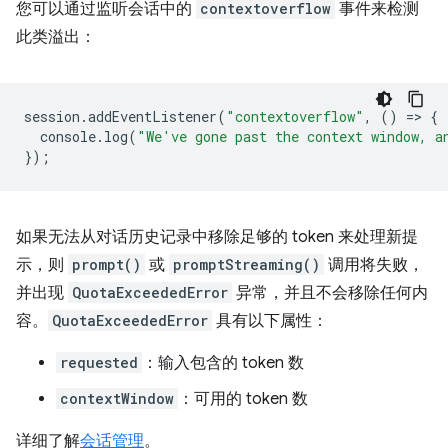
您可以通过监听会话中的
contextoverflow
事件来检测
此类溢出：
session
.
addEventListener
(
"contextoverflow"
,
()
=
>
{
console
.
log
(
"We've gone past the context window, a
});
如果无法从对话历史记录中移除足够的 token 来处理新提
示，则
prompt()
或
promptStreaming()
调用将失败，
并出现
QuotaExceededError
异常，并且不会移除任何内
容。
QuotaExceededError
具有以下属性：
requested
：输入包含的 token 数
contextWindow
：可用的 token 数
详细了解
会话管理
。