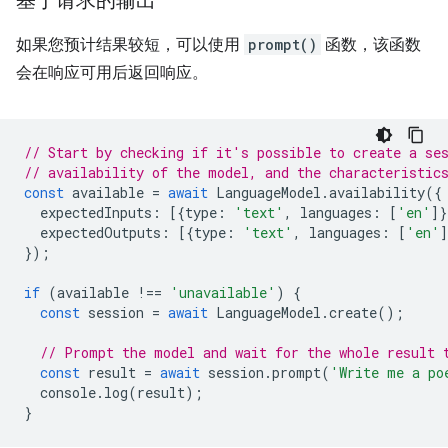
基于请求的输出
如果您预计结果较短，可以使用
prompt()
函数，该函数
会在响应可用后返回响应。
// Start by checking if it's possible to create a se
// availability of the model, and the characteristic
const
available
=
await
LanguageModel
.
availability
({
expectedInputs
:
[{
type
:
'text'
,
languages
:
[
'en'
]}
expectedOutputs
:
[{
type
:
'text'
,
languages
:
[
'en'
]
});
if
(
available
!==
'unavailable'
)
{
const
session
=
await
LanguageModel
.
create
();
// Prompt the model and wait for the whole result 
const
result
=
await
session
.
prompt
(
'Write me a po
console
.
log
(
result
);
}