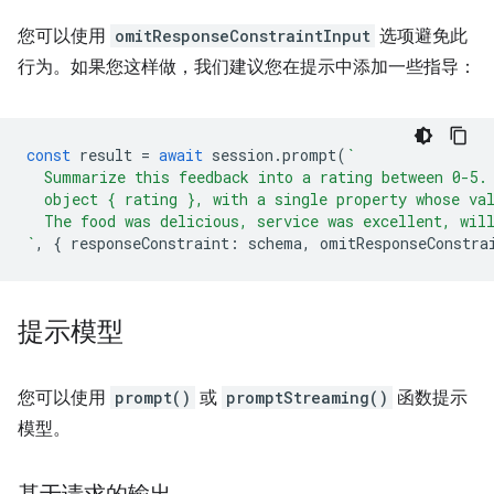
您可以使用
omitResponseConstraintInput
选项避免此
行为。如果您这样做，我们建议您在提示中添加一些指导：
const
result
=
await
session
.
prompt
(
`
  Summarize this feedback into a rating between 0-5.
  object { rating }, with a single property whose va
  The food was delicious, service was excellent, wil
`
,
{
responseConstraint
:
schema
,
omitResponseConstra
提示模型
您可以使用
prompt()
或
promptStreaming()
函数提示
模型。