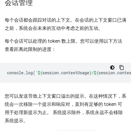
会话管理
每个会话都会跟踪对话的上下文。在会话的上下文窗口已满
之前，系统会在未来的互动中考虑之前的互动。
每个会话可以处理的 token 数上限。您可以使用以下方法
查看距离此限制的进度：
console
.
log
(
`
${
session
.
contextUsage
}
/
${
session
.
conte
您可以发送导致上下文窗口溢出的提示。在这种情况下，系
统会一次移除一个提示和响应对，直到有足够的 token 可
用于处理新提示为止。 系统提示除外，系统永远不会移除
系统提示。