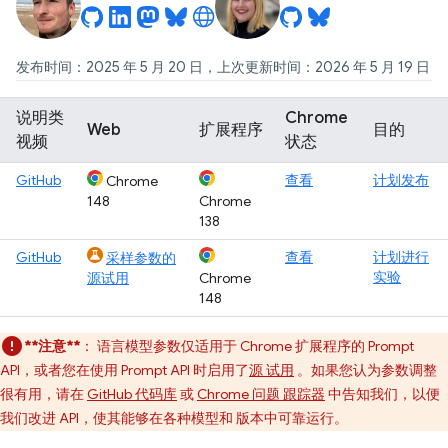
发布时间：2025 年 5 月 20 日，上次更新时间：2026 年 5 月 19 日
说明类
Chrome
Web
扩展程序
目的
视频
状态
GitHub
查看
计划发布
Chrome
148
Chrome
138
GitHub
查看
计划进行
采样参数的
实验
源试用
Chrome
148
**注意**
：
语言模型参数仅适用于 Chrome 扩展程序的 Prompt
API，或者您在使用 Prompt API 时启用了
源 试用
。如果您认为参数调整
很有用，请在
GitHub 代码库
或
Chrome 问题 跟踪器
中告知我们，以便
我们改进 API，使其能够在各种模型和 版本中可靠运行。