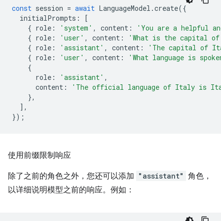
const
session
=
await
LanguageModel
.
create
({
initialPrompts
:
[
{
role
:
'system'
,
content
:
'You are a helpful an
{
role
:
'user'
,
content
:
'What is the capital of
{
role
:
'assistant'
,
content
:
'The capital of It
{
role
:
'user'
,
content
:
'What language is spoke
{
role
:
'assistant'
,
content
:
'The official language of Italy is It
},
],
});
使用前缀限制响应
除了之前的角色之外，您还可以添加
"assistant"
角色，
以详细说明模型之前的响应。例如：