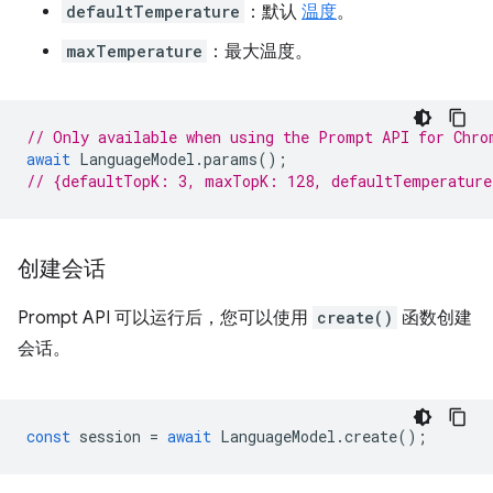
defaultTemperature
：默认
温度
。
maxTemperature
：最大温度。
// Only available when using the Prompt API for Chro
await
LanguageModel
.
params
();
// {defaultTopK: 3, maxTopK: 128, defaultTemperatur
创建会话
Prompt API 可以运行后，您可以使用
create()
函数创建
会话。
const
session
=
await
LanguageModel
.
create
();