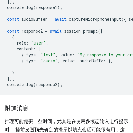
]);
console
.
log
(
response1
);
const
audioBuffer
=
await
captureMicrophoneInput
({
s
const
response2
=
await
session
.
prompt
([
{
role
:
"user"
,
content
:
[
{
type
:
"text"
,
value
:
"My response to your cr
{
type
:
"audio"
,
value
:
audioBuffer
},
],
},
]);
console
.
log
(
response2
);
附加消息
推理可能需要一些时间，尤其是在使用多模态输入进行提示
时。 提前发送预先确定的提示以填充会话可能很有用，这