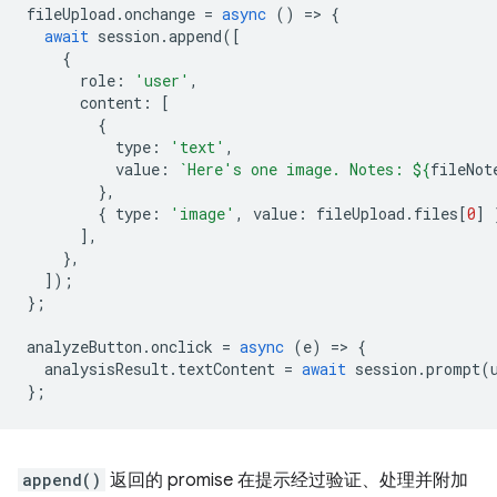
fileUpload
.
onchange
=
async
()
=
>
{
await
session
.
append
([
{
role
:
'user'
,
content
:
[
{
type
:
'text'
,
value
:
`Here's one image. Notes: 
${
fileNot
},
{
type
:
'image'
,
value
:
fileUpload
.
files
[
0
]
],
},
]);
};
analyzeButton
.
onclick
=
async
(
e
)
=
>
{
analysisResult
.
textContent
=
await
session
.
prompt
(
};
append()
返回的 promise 在提示经过验证、处理并附加