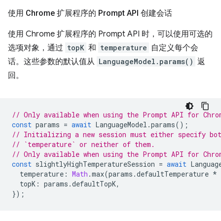
使用 Chrome 扩展程序的 Prompt API 创建会话
使用 Chrome 扩展程序的 Prompt API 时，可以使用可选的
选项对象，通过
topK
和
temperature
自定义每个会
话。这些参数的默认值从
LanguageModel.params()
返
回。
// Only available when using the Prompt API for Chro
const
params
=
await
LanguageModel
.
params
();
// Initializing a new session must either specify bo
// `temperature` or neither of them.
// Only available when using the Prompt API for Chro
const
slightlyHighTemperatureSession
=
await
Languag
temperature
:
Math
.
max
(
params
.
defaultTemperature
*
topK
:
params
.
defaultTopK
,
});