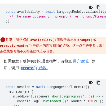
const
availability
=
await
LanguageModel
.
availabilit
// The same options in `prompt()` or `promptStrea
});
注意
：
请务必向
函数传递与在
或
availability()
prompt()
中使用的选项相同的选项。这一点至关重要，因为
promptStreaming()
某些模型可能不支持某些模态或语言。
如需触发下载并实例化语言模型，请检查
用户激活
。然
后，调用
create()
函数
。
const
session
=
await
LanguageModel
.
create
({
monitor
(
m
)
{
m
.
addEventListener
(
'downloadprogress'
,
(
e
)
=
>
{
console
.
log
(
`Downloaded 
${
e
.
loaded
*
100
}
%`
);
});