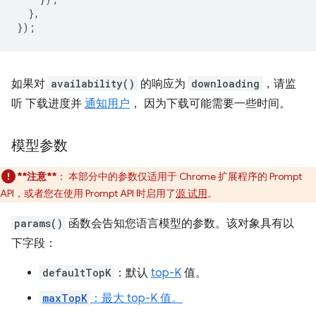
},
});
如果对
availability()
的响应为
downloading
，请监
听 下载进度并
通知用户
， 因为下载可能需要一些时间。
模型参数
**注意**
：
本部分中的参数仅适用于 Chrome 扩展程序的 Prompt
API，或者您在使用 Prompt API 时启用了
源 试用
。
params()
函数会告知您语言模型的参数。该对象具有以
下字段：
defaultTopK
：默认
top-K
值。
maxTopK
：最大 top-K 值。