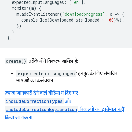
expectedInputLanguages
:
[
"en"
],
monitor
(
m
)
{
m
.
addEventListener
(
"downloadprogress"
,
e
=
>
{
console
.
log
(
Downloaded
$
{
e
.
loaded
*
100
}
%
);
});
}
};
create()
तरीके में ये विकल्प शामिल हैं:
expectedInputLanguages
: इनपुट के लिए संभावित
भाषाओं का कलेक्शन.
ज़्यादा जानकारी देने वाले वीडियो में दिए गए
includeCorrectionTypes
और
includeCorrectionExplanation
विकल्पों का इस्तेमाल नहीं
किया जा सकता.