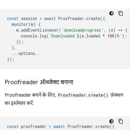
const
session
=
await
Proofreader
.
create
({
monitor
(
m
)
{
m
.
addEventListener
(
'downloadprogress'
,
(
e
)
=
>
{
console
.
log
(
`Downloaded 
${
e
.
loaded
*
100
}
%`
);
});
},
...
options
,
});
Proofreader ऑब्जेक्ट बनाना
Proofreader बनाने के लिए,
Proofreader.create()
फ़ंक्शन
का इस्तेमाल करें.
const
proofreader
=
await
Proofreader
.
create
({