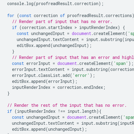
console
.
log
(
proofreadResult
.
correction
);
for
(
const
correction
of
proofreadResult
.
corrections
// Render part of input that has no error.
if
(
correction
.
startIndex
 > 
inputRenderIndex
)
{
const
unchangedInput
=
document
.
createElement
(
's
unchangedInput
.
textContent
=
input
.
substring
(
inp
editBox
.
append
(
unchangedInput
);
}
// Render part of input that has an error and highl
const
errorInput
=
document
.
createElement
(
'span'
);
errorInput
.
textContent
=
input
.
substring
(
correctio
errorInput
.
classList
.
add
(
'error'
);
editBox
.
append
(
errorInput
);
inputRenderIndex
=
correction
.
endIndex
;
}
// Render the rest of the input that has no error.
if
(
inputRenderIndex
!==
input
.
length
){
const
unchangedInput
=
document
.
createElement
(
'spa
unchangedInput
.
textContent
=
input
.
substring
(
input
editBox
.
append
(
unchangedInput
);