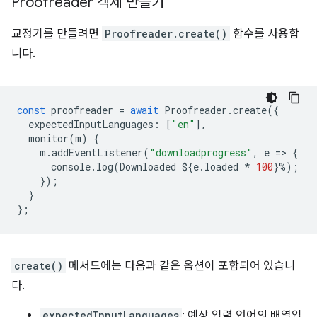
Proofreader 객체 만들기
교정기를 만들려면
Proofreader.create()
함수를 사용합
니다.
const
proofreader
=
await
Proofreader
.
create
({
expectedInputLanguages
:
[
"en"
],
monitor
(
m
)
{
m
.
addEventListener
(
"downloadprogress"
,
e
=
>
{
console
.
log
(
Downloaded
$
{
e
.
loaded
*
100
}
%
);
});
}
};
create()
메서드에는 다음과 같은 옵션이 포함되어 있습니
다.
expectedInputLanguages
: 예상 입력 언어의 배열입