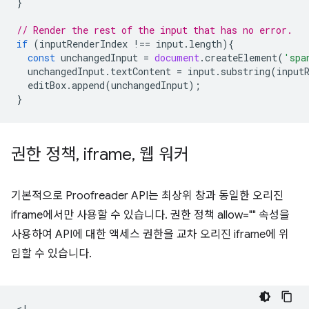
}
// Render the rest of the input that has no error.
if
(
inputRenderIndex
!==
input
.
length
){
const
unchangedInput
=
document
.
createElement
(
'spa
unchangedInput
.
textContent
=
input
.
substring
(
input
editBox
.
append
(
unchangedInput
);
}
권한 정책
,
iframe
,
웹 워커
기본적으로 Proofreader API는 최상위 창과 동일한 오리진
iframe에서만 사용할 수 있습니다. 권한 정책 allow="" 속성을
사용하여 API에 대한 액세스 권한을 교차 오리진 iframe에 위
임할 수 있습니다.
<!--
