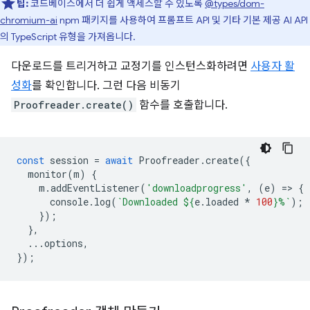
팁:
코드베이스에서 더 쉽게 액세스할 수 있도록
@types/dom-
chromium-ai
npm 패키지를 사용하여 프롬프트 API 및 기타 기본 제공 AI API
의 TypeScript 유형을 가져옵니다.
다운로드를 트리거하고 교정기를 인스턴스화하려면
사용자 활
성화
를 확인합니다. 그런 다음 비동기
Proofreader.create()
함수를 호출합니다.
const
session
=
await
Proofreader
.
create
({
monitor
(
m
)
{
m
.
addEventListener
(
'downloadprogress'
,
(
e
)
=
>
{
console
.
log
(
`Downloaded 
${
e
.
loaded
*
100
}
%`
);
});
},
...
options
,
});