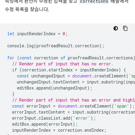
속성에서 완전히 수정된 입력을 찾고
corrections
배열에서
수정 목록을 찾습니다.
let
inputRenderIndex
=
0
;
console
.
log
(
proofreadResult
.
correction
);
for
(
const
correction
of
proofreadResult
.
corrections
// Render part of input that has no error.
if
(
correction
.
startIndex
 > 
inputRenderIndex
)
{
const
unchangedInput
=
document
.
createElement
(
's
unchangedInput
.
textContent
=
input
.
substring
(
inp
editBox
.
append
(
unchangedInput
);
}
// Render part of input that has an error and highl
const
errorInput
=
document
.
createElement
(
'span'
);
errorInput
.
textContent
=
input
.
substring
(
correctio
errorInput
.
classList
.
add
(
'error'
);
editBox
.
append
(
errorInput
);
inputRenderIndex
=
correction
.
endIndex
;