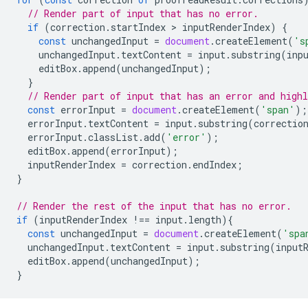
// Render part of input that has no error.
if
(
correction
.
startIndex
 > 
inputRenderIndex
)
{
const
unchangedInput
=
document
.
createElement
(
's
unchangedInput
.
textContent
=
input
.
substring
(
inp
editBox
.
append
(
unchangedInput
);
}
// Render part of input that has an error and highl
const
errorInput
=
document
.
createElement
(
'span'
);
errorInput
.
textContent
=
input
.
substring
(
correctio
errorInput
.
classList
.
add
(
'error'
);
editBox
.
append
(
errorInput
);
inputRenderIndex
=
correction
.
endIndex
;
}
// Render the rest of the input that has no error.
if
(
inputRenderIndex
!==
input
.
length
){
const
unchangedInput
=
document
.
createElement
(
'spa
unchangedInput
.
textContent
=
input
.
substring
(
input
editBox
.
append
(
unchangedInput
);
}