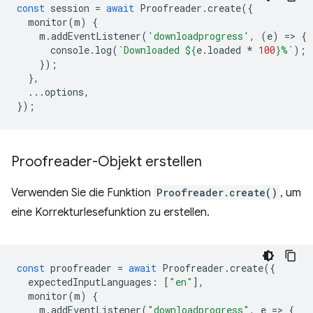
const
session
=
await
Proofreader
.
create
({
monitor
(
m
)
{
m
.
addEventListener
(
'downloadprogress'
,
(
e
)
=
>
{
console
.
log
(
`Downloaded 
${
e
.
loaded
*
100
}
%`
);
});
},
...
options
,
});
Proofreader-Objekt erstellen
Verwenden Sie die Funktion
Proofreader.create()
, um
eine Korrekturlesefunktion zu erstellen.
const
proofreader
=
await
Proofreader
.
create
({
expectedInputLanguages
:
[
"en"
],
monitor
(
m
)
{
m
.
addEventListener
(
"downloadprogress"
,
e
=
>
{