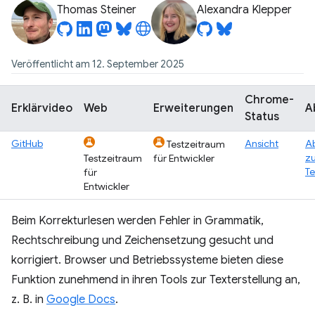
Thomas Steiner
Alexandra Klepper
Veröffentlicht am 12. September 2025
Chrome-
Erklärvideo
Web
Erweiterungen
A
Status
GitHub
Ansicht
Ab
Testzeitraum
z
Testzeitraum
für Entwickler
Te
für
Entwickler
Beim Korrekturlesen werden Fehler in Grammatik,
Rechtschreibung und Zeichensetzung gesucht und
korrigiert. Browser und Betriebssysteme bieten diese
Funktion zunehmend in ihren Tools zur Texterstellung an,
z. B. in
Google Docs
.