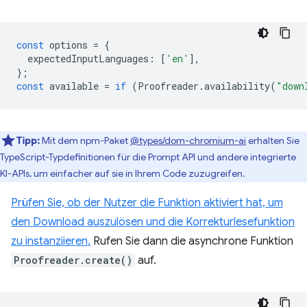
const
options
=
{
expectedInputLanguages
:
[
'en'
],
};
const
available
=
if
(
Proofreader
.
availability
(
"down
Tipp:
Mit dem npm-Paket
@types/dom-chromium-ai
erhalten Sie
TypeScript-Typdefinitionen für die Prompt API und andere integrierte
KI-APIs, um einfacher auf sie in Ihrem Code zuzugreifen.
Prüfen Sie, ob der Nutzer die Funktion aktiviert hat, um
den Download auszulösen und die Korrekturlesefunktion
zu instanziieren.
Rufen Sie dann die asynchrone Funktion
Proofreader.create()
auf.