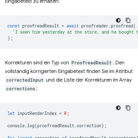
Eingabetext zu erhalten:
const
proofreadResult
=
await
proofreader
.
proofread
(
'I seen him yesterday at the store, and he bought 
);
Korrekturen sind ein Typ von
ProofreadResult
. Den
vollständig korrigierten Eingabetext finden Sie im Attribut
correctedInput
und die Liste der Korrekturen im Array
corrections
:
let
inputRenderIndex
=
0
;
console
.
log
(
proofreadResult
.
correction
);
for
(
const
correction
of
proofreadResult
.
corrections