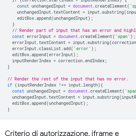
const
unchangedInput
=
document
.
createElement
(
's
unchangedInput
.
textContent
=
input
.
substring
(
inp
editBox
.
append
(
unchangedInput
);
}
// Render part of input that has an error and highl
const
errorInput
=
document
.
createElement
(
'span'
);
errorInput
.
textContent
=
input
.
substring
(
correctio
errorInput
.
classList
.
add
(
'error'
);
editBox
.
append
(
errorInput
);
inputRenderIndex
=
correction
.
endIndex
;
}
// Render the rest of the input that has no error.
if
(
inputRenderIndex
!==
input
.
length
){
const
unchangedInput
=
document
.
createElement
(
'spa
unchangedInput
.
textContent
=
input
.
substring
(
input
editBox
.
append
(
unchangedInput
);
}
Criterio di autorizzazione
,
iframe e