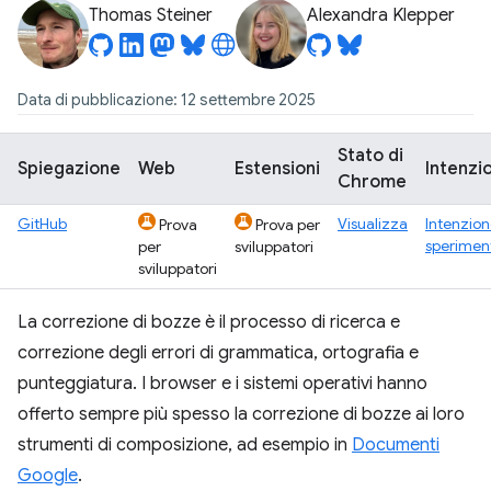
Thomas Steiner
Alexandra Klepper
Data di pubblicazione: 12 settembre 2025
Stato di
Spiegazione
Web
Estensioni
Intenzi
Chrome
GitHub
Visualizza
Intenzion
Prova
Prova per
sperimen
per
sviluppatori
sviluppatori
La correzione di bozze è il processo di ricerca e
correzione degli errori di grammatica, ortografia e
punteggiatura. I browser e i sistemi operativi hanno
offerto sempre più spesso la correzione di bozze ai loro
strumenti di composizione, ad esempio in
Documenti
Google
.