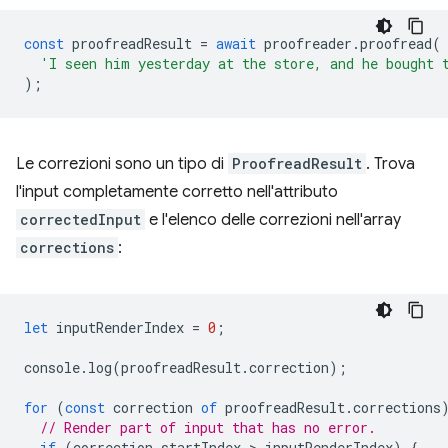
const
proofreadResult
=
await
proofreader
.
proofread
(
'I seen him yesterday at the store, and he bought 
);
Le correzioni sono un tipo di
ProofreadResult
. Trova
l'input completamente corretto nell'attributo
correctedInput
e l'elenco delle correzioni nell'array
corrections
:
let
inputRenderIndex
=
0
;
console
.
log
(
proofreadResult
.
correction
);
for
(
const
correction
of
proofreadResult
.
corrections
// Render part of input that has no error.
if
(
correction
.
startIndex
 > 
inputRenderIndex
)
{