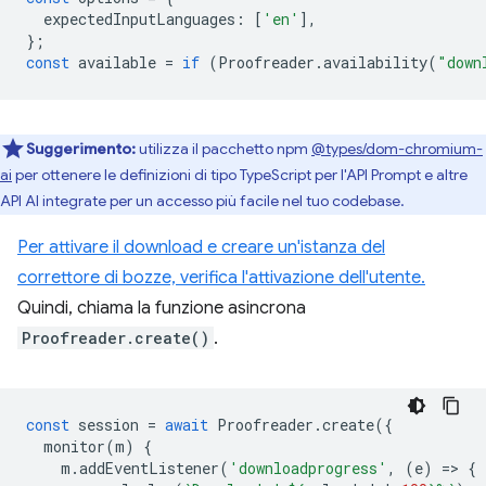
expectedInputLanguages
:
[
'en'
],
};
const
available
=
if
(
Proofreader
.
availability
(
"down
Suggerimento:
utilizza il pacchetto npm
@types/dom-chromium-
ai
per ottenere le definizioni di tipo TypeScript per l'API Prompt e altre
API AI integrate per un accesso più facile nel tuo codebase.
Per attivare il download e creare un'istanza del
correttore di bozze, verifica l'attivazione dell'utente.
Quindi, chiama la funzione asincrona
Proofreader.create()
.
const
session
=
await
Proofreader
.
create
({
monitor
(
m
)
{
m
.
addEventListener
(
'downloadprogress'
,
(
e
)
=
>
{