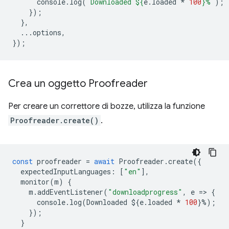
console
.
log
(
`Downloaded 
${
e
.
loaded
*
100
}
%`
);
});
},
...
options
,
});
Crea un oggetto Proofreader
Per creare un correttore di bozze, utilizza la funzione
Proofreader.create()
.
const
proofreader
=
await
Proofreader
.
create
({
expectedInputLanguages
:
[
"en"
],
monitor
(
m
)
{
m
.
addEventListener
(
"downloadprogress"
,
e
=
>
{
console
.
log
(
Downloaded
$
{
e
.
loaded
*
100
}
%
);
});
}