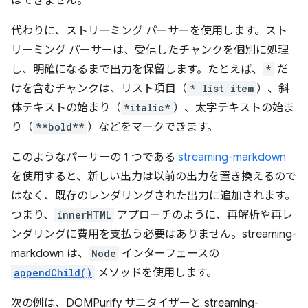
はできません。
代わりに、ストリーミング パーサーを使用します。スト
リーミング パーサーは、受信したチャンクを個別に処理
し、明確になるまで出力を保留します。たとえば、
*
だ
けを含むチャンクは、リスト項目（
* list item
）、斜
体テキストの始まり（
*italic*
）、太字テキストの始ま
り（
**bold**
）などをマークできます。
このようなパーサーの 1 つである
streaming-markdown
を使用すると、新しい出力は以前の出力を置き換えるので
はなく、既存のレンダリングされた出力に追加されます。
つまり、
innerHTML
アプローチのように、再解析や再レ
ンダリングに費用を支払う必要はありません。streaming-
markdown は、
Node
インターフェースの
appendChild()
メソッドを使用します。
次の例は、DOMPurify サニタイザーと streaming-