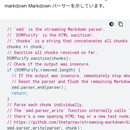
markdown Markdown パーサーを示しています。
// `smd` is the streaming Markdown parser.
// `DOMPurify` is the HTML sanitizer.
// `chunks` is a string that concatenates all chunks 
chunks
+=
chunk
;
// Sanitize all chunks received so far.
DOMPurify
.
sanitize
(
chunks
);
// Check if the output was insecure.
if
(
DOMPurify
.
removed
.
length
)
{
// If the output was insecure, immediately stop wh
// Reset the parser and flush the remaining Markdo
smd
.
parser_end
(
parser
);
return
;
}
// Parse each chunk individually.
// The `smd.parser_write` function internally calls 
// there's a new opening HTML tag or a new text node
// https://github.com/thetarnav/streaming-markdown/b
smd
.
parser_write
(
parser
,
chunk
);