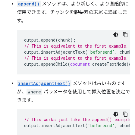
append()
メソッドは、より新しく、より直感的に
使用できます。チャンクを親要素の末尾に追加しま
す。
output
.
append
(
chunk
);
// This is equivalent to the first example, b
output
.
insertAdjacentText
(
'beforeend'
,
chunk
)
// This is equivalent to the first example, b
output
.
appendChild
(
document
.
createTextNode
(
ch
insertAdjacentText()
メソッドは古いものです
が、
where
パラメータを使用して挿入位置を決定で
きます。
// This works just like the append() example,
output
.
insertAdjacentText
(
'beforeend'
,
chunk
)