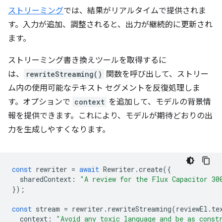
ストリーミング
では、結果がリアルタイムで提供されま
す。入力が追加、調整されると、出力が継続的に更新され
ます。
ストリーミング書き換えツールを取得するに
は、
rewriteStreaming()
関数を呼び出して、ストリー
ム内の使用可能なテキスト セグメントを反復処理しま
す。オプションで
context
を追加して、モデルの背景情
報を提供できます。これにより、モデルが期待どおりの出
力を生成しやすくなります。
const
rewriter
=
await
Rewriter
.
create
({
sharedContext
:
"A review for the Flux Capacitor 30
});
const
stream
=
rewriter
.
rewriteStreaming
(
reviewEl
.
te
context
:
"Avoid any toxic language and be as const