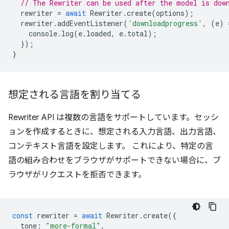
// The Rewriter can be used after the model is dow
rewriter
=
await
Rewriter
.
create
(
options
);
rewriter
.
addEventListener
(
'downloadprogress'
,
(
e
)
console
.
log
(
e
.
loaded
,
e
.
total
);
});
}
想定される言語を割り当てる
Rewriter API は複数の言語をサポートしています。セッシ
ョンを作成するときに、想定される入力言語、出力言語、
コンテキスト言語を設定します。 これにより、特定の言
語の組み合わせをブラウザがサポートできない場合に、ブ
ラウザがリクエストを拒否できます。
const
rewriter
=
await
Rewriter
.
create
({
tone
:
"more-formal"
,