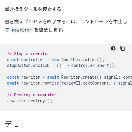
書き換えツールを停止する
書き換えプロセスを終了するには、コントローラを中止し
て
rewriter
を破棄します。
// Stop a rewriter
const
controller
=
new
AbortController
();
stopButton
.
onclick
=
()
=
>
controller
.
abort
();
const
rewriter
=
await
Rewriter
.
create
({
signal
:
con
await
rewriter
.
rewrite
(
reviewEl
.
textContent
,
{
signa
// Destroy a rewriter
rewriter
.
destroy
();
デモ