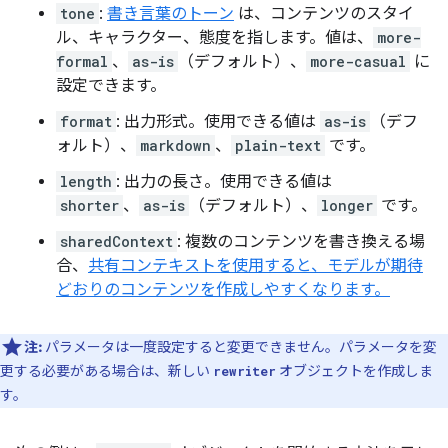
tone
:
書き言葉のトーン
は、コンテンツのスタイ
ル、キャラクター、態度を指します。値は、
more-
formal
、
as-is
（デフォルト）、
more-casual
に
設定できます。
format
: 出力形式。使用できる値は
as-is
（デフ
ォルト）、
markdown
、
plain-text
です。
length
: 出力の長さ。使用できる値は
shorter
、
as-is
（デフォルト）、
longer
です。
sharedContext
: 複数のコンテンツを書き換える場
合、
共有コンテキストを使用すると、モデルが期待
どおりのコンテンツを作成しやすくなります。
注:
パラメータは一度設定すると変更できません。パラメータを変
更する必要がある場合は、新しい
オブジェクトを作成しま
rewriter
す。