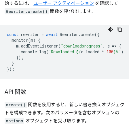
始するには、
ユーザー アクティベーション
を確認して
Rewriter.create()
関数を呼び出します。
const
rewriter
=
await
Rewriter
.
create
({
monitor
(
m
)
{
m
.
addEventListener
(
"downloadprogress"
,
e
=
>
{
console
.
log
(
`Downloaded 
${
e
.
loaded
*
100
}
%`
);
});
}
});
API 関数
create()
関数を使用すると、新しい書き換えオブジェク
トを構成できます。次のパラメータを含むオプションの
options
オブジェクトを受け取ります。