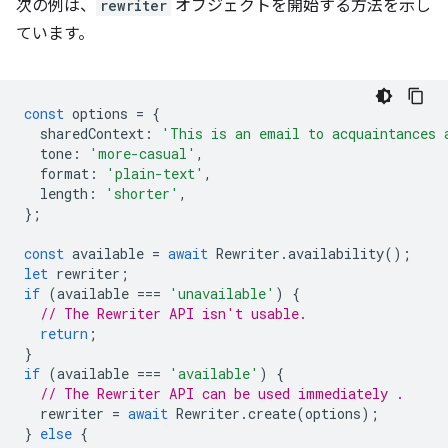
次の例は、
rewriter
オブジェクトを開始する方法を示し
ています。
const
options
=
{
sharedContext
:
'This is an email to acquaintances 
tone
:
'more-casual'
,
format
:
'plain-text'
,
length
:
'shorter'
,
};
const
available
=
await
Rewriter
.
availability
();
let
rewriter
;
if
(
available
===
'unavailable'
)
{
// The Rewriter API isn't usable.
return
;
}
if
(
available
===
'available'
)
{
// The Rewriter API can be used immediately .
rewriter
=
await
Rewriter
.
create
(
options
);
}
else
{