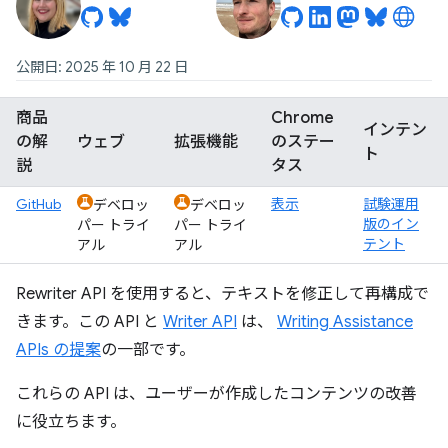
公開日: 2025 年 10 月 22 日
商品
Chrome
インテン
の解
ウェブ
拡張機能
のステー
ト
説
タス
GitHub
表示
試験運用
デベロッ
デベロッ
版のイン
パー トライ
パー トライ
テント
アル
アル
Rewriter API を使用すると、テキストを修正して再構成で
きます。この API と
Writer API
は、
Writing Assistance
APIs の提案
の一部です。
これらの API は、ユーザーが作成したコンテンツの改善
に役立ちます。