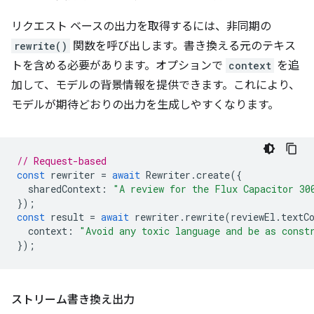
リクエスト ベースの出力を取得するには、非同期の
rewrite()
関数を呼び出します。書き換える元のテキス
トを含める必要があります。オプションで
context
を追
加して、モデルの背景情報を提供できます。これにより、
モデルが期待どおりの出力を生成しやすくなります。
// Request-based
const
rewriter
=
await
Rewriter
.
create
({
sharedContext
:
"A review for the Flux Capacitor 30
});
const
result
=
await
rewriter
.
rewrite
(
reviewEl
.
textC
context
:
"Avoid any toxic language and be as const
});
ストリーム書き換え出力