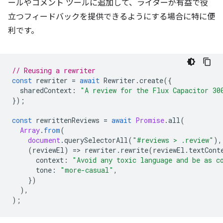
ールやコメント ツールに追加して、ライターが有益で役
立つフィードバックを提供できるようにする場合に特に便
利です。
// Reusing a rewriter
const
rewriter
=
await
Rewriter
.
create
({
sharedContext
:
"A review for the Flux Capacitor 30
});
const
rewrittenReviews
=
await
Promise
.
all
(
Array
.
from
(
document
.
querySelectorAll
(
"#reviews > .review"
),
(
reviewEl
)
=
>
rewriter
.
rewrite
(
reviewEl
.
textCont
context
:
"Avoid any toxic language and be as c
tone
:
"more-casual"
,
})
),
);