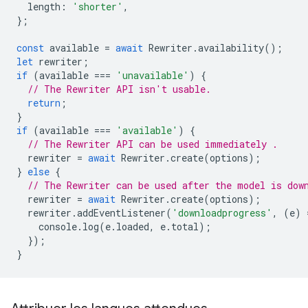
length
:
'shorter'
,
};
const
available
=
await
Rewriter
.
availability
();
let
rewriter
;
if
(
available
===
'unavailable'
)
{
// The Rewriter API isn't usable.
return
;
}
if
(
available
===
'available'
)
{
// The Rewriter API can be used immediately .
rewriter
=
await
Rewriter
.
create
(
options
);
}
else
{
// The Rewriter can be used after the model is dow
rewriter
=
await
Rewriter
.
create
(
options
);
rewriter
.
addEventListener
(
'downloadprogress'
,
(
e
)
console
.
log
(
e
.
loaded
,
e
.
total
);
});
}