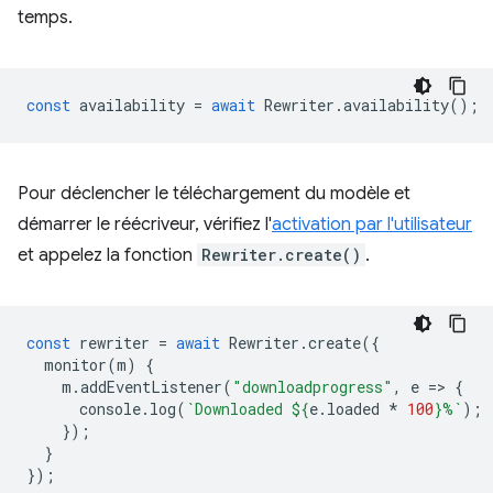
temps.
const
availability
=
await
Rewriter
.
availability
();
Pour déclencher le téléchargement du modèle et
démarrer le réécriveur, vérifiez l'
activation par l'utilisateur
et appelez la fonction
Rewriter.create()
.
const
rewriter
=
await
Rewriter
.
create
({
monitor
(
m
)
{
m
.
addEventListener
(
"downloadprogress"
,
e
=
>
{
console
.
log
(
`Downloaded 
${
e
.
loaded
*
100
}
%`
);
});
}
});