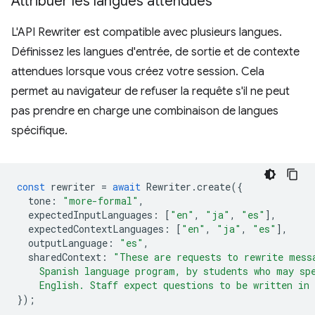
Attribuer les langues attendues
L'API Rewriter est compatible avec plusieurs langues.
Définissez les langues d'entrée, de sortie et de contexte
attendues lorsque vous créez votre session. Cela
permet au navigateur de refuser la requête s'il ne peut
pas prendre en charge une combinaison de langues
spécifique.
const
rewriter
=
await
Rewriter
.
create
({
tone
:
"more-formal"
,
expectedInputLanguages
:
[
"en"
,
"ja"
,
"es"
],
expectedContextLanguages
:
[
"en"
,
"ja"
,
"es"
],
outputLanguage
:
"es"
,
sharedContext
:
"These are requests to rewrite mess
    Spanish language program, by students who may sp
    English. Staff expect questions to be written in
});