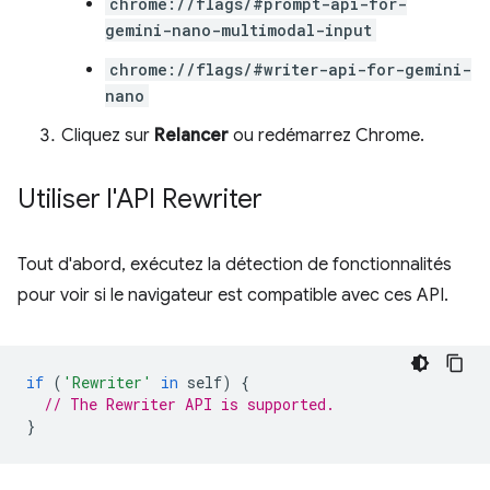
chrome://flags/#prompt-api-for-
gemini-nano-multimodal-input
chrome://flags/#writer-api-for-gemini-
nano
Cliquez sur
Relancer
ou redémarrez Chrome.
Utiliser l'API Rewriter
Tout d'abord, exécutez la détection de fonctionnalités
pour voir si le navigateur est compatible avec ces API.
if
(
'Rewriter'
in
self
)
{
// The Rewriter API is supported.
}