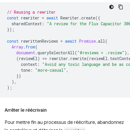
// Reusing a rewriter
const
rewriter
=
await
Rewriter
.
create
({
sharedContext
:
"A review for the Flux Capacitor 30
});
const
rewrittenReviews
=
await
Promise
.
all
(
Array
.
from
(
document
.
querySelectorAll
(
"#reviews > .review"
),
(
reviewEl
)
=
>
rewriter
.
rewrite
(
reviewEl
.
textCont
context
:
"Avoid any toxic language and be as c
tone
:
"more-casual"
,
})
),
);
Arrêter le réécrivain
Pour mettre fin au processus de réécriture, abandonnez