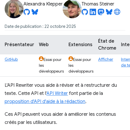
Alexandra Klepper
Thomas Steiner
Date de publication : 22 octobre 2025
État de
Présentateur
Web
Extensions
Inte
Chrome
GitHub
Afficher
Inte
Essai pour
Essai pour
de t
les
les
développeurs
développeurs
L'API Rewriter vous aide à réviser et à restructurer du
texte. Cette API et l'
API Writer
font partie de la
proposition d'API d'aide à la rédaction
.
Ces API peuvent vous aider à améliorer les contenus
créés par les utilisateurs.