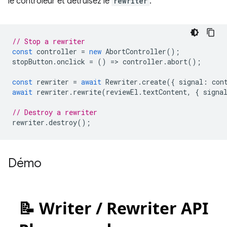
le contrôleur et détruisez le
rewriter
.
// Stop a rewriter
const
controller
=
new
AbortController
();
stopButton
.
onclick
=
()
=
>
controller
.
abort
();
const
rewriter
=
await
Rewriter
.
create
({
signal
:
con
await
rewriter
.
rewrite
(
reviewEl
.
textContent
,
{
signa
// Destroy a rewriter
rewriter
.
destroy
();
Démo