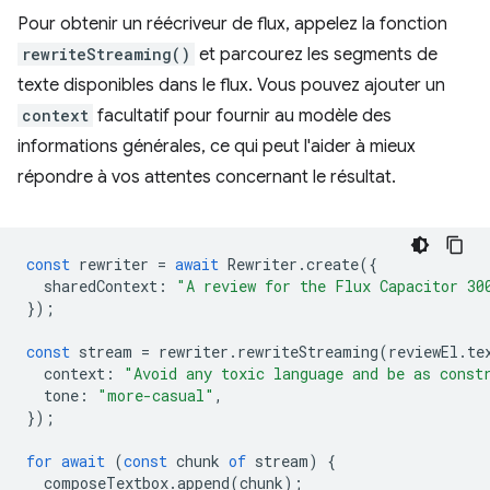
Pour obtenir un réécriveur de flux, appelez la fonction
rewriteStreaming()
et parcourez les segments de
texte disponibles dans le flux. Vous pouvez ajouter un
context
facultatif pour fournir au modèle des
informations générales, ce qui peut l'aider à mieux
répondre à vos attentes concernant le résultat.
const
rewriter
=
await
Rewriter
.
create
({
sharedContext
:
"A review for the Flux Capacitor 30
});
const
stream
=
rewriter
.
rewriteStreaming
(
reviewEl
.
te
context
:
"Avoid any toxic language and be as const
tone
:
"more-casual"
,
});
for
await
(
const
chunk
of
stream
)
{
composeTextbox
.
append
(
chunk
);