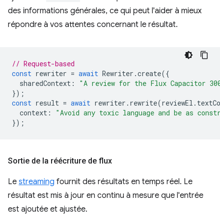
des informations générales, ce qui peut l'aider à mieux
répondre à vos attentes concernant le résultat.
// Request-based
const
rewriter
=
await
Rewriter
.
create
({
sharedContext
:
"A review for the Flux Capacitor 30
});
const
result
=
await
rewriter
.
rewrite
(
reviewEl
.
textC
context
:
"Avoid any toxic language and be as const
});
Sortie de la réécriture de flux
Le
streaming
fournit des résultats en temps réel. Le
résultat est mis à jour en continu à mesure que l'entrée
est ajoutée et ajustée.