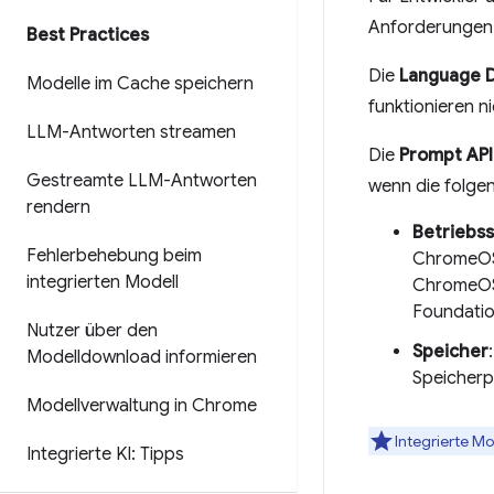
Anforderungen.
Best Practices
Die
Language D
Modelle im Cache speichern
funktionieren n
LLM-Antworten streamen
Die
Prompt API
Gestreamte LLM-Antworten
wenn die folgen
rendern
Betriebs
Fehlerbehebung beim
ChromeOS 
integrierten Modell
ChromeOS 
Foundati
Nutzer über den
Speicher
Modelldownload informieren
Speicherpl
Modellverwaltung in Chrome
Integrierte Mo
Integrierte KI: Tipps