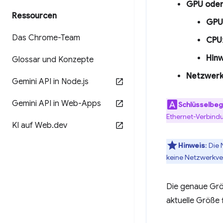
GPU oder
Ressourcen
GPU
Das Chrome-Team
CPU
Hinw
Glossar und Konzepte
Netzwer
Gemini API in Node
.
js
Gemini API in Web-Apps
Schlüsselbegr
Ethernet-Verbindu
KI auf Web
.
dev
Hinweis
: Die
keine Netzwerkve
Die genaue Größ
aktuelle Größe 