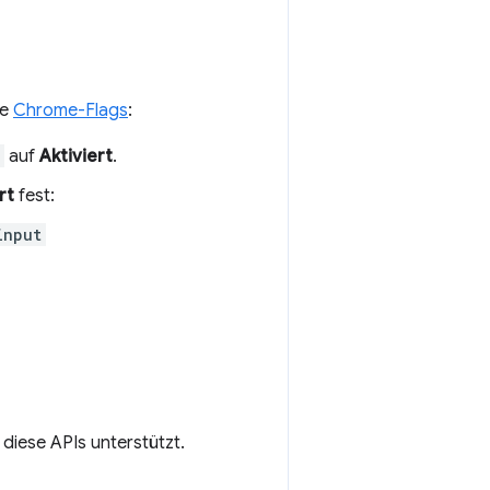
ie
Chrome-Flags
:
auf
Aktiviert
.
rt
fest:
input
diese APIs unterstützt.