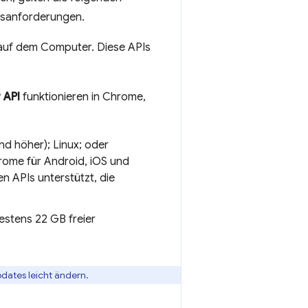
bsanforderungen.
auf dem Computer. Diese APIs
 API
funktionieren in Chrome,
d höher); Linux; oder
rome für Android, iOS und
 APIs unterstützt, die
estens 22 GB freier
pdates leicht ändern.