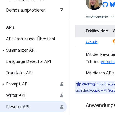
Demos ausprobieren
Veröffentlicht: 2
APIs
Erklärvideo
API-Status und -Übersicht
GitHub
Summarizer API
Mit der Rewrite
Language Detector API
Teil des
Vorschl
Translator API
Mit diesen APIs
Prompt-API
Wichtig
: Das integr
sich das
People + AI Gu
Writer API
Anwendungs
Rewriter API