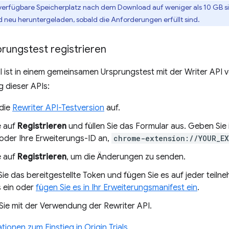
verfügbare Speicherplatz nach dem Download auf weniger als 10 GB si
d neu heruntergeladen, sobald die Anforderungen erfüllt sind.
rungstest registrieren
I ist in einem gemeinsamen Ursprungstest mit der Writer API v
 dieser APIs:
 die
Rewriter API-Testversion
auf.
e auf
Registrieren
und füllen Sie das Formular aus. Geben Sie
oder Ihre Erweiterungs-ID an,
chrome-extension://YOUR_E
e auf
Registrieren
, um die Änderungen zu senden.
Sie das bereitgestellte Token und fügen Sie es auf jeder teil
 ein oder
fügen Sie es in Ihr Erweiterungsmanifest ein
.
Sie mit der Verwendung der Rewriter API.
tionen zum Einstieg in Origin Trials