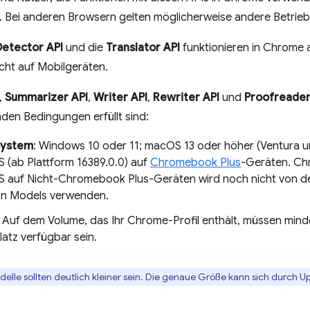
 Bei anderen Browsern gelten möglicherweise andere Betrie
etector API
und die
Translator API
funktionieren in Chrome 
icht auf Mobilgeräten.
,
Summarizer API
,
Writer API
,
Rewriter API
und
Proofreader
den Bedingungen erfüllt sind:
system
: Windows 10 oder 11; macOS 13 oder höher (Ventura un
(ab Plattform 16389.0.0) auf
Chromebook Plus
-Geräten. Ch
auf Nicht-Chromebook Plus-Geräten wird noch nicht von den
on Models verwenden.
: Auf dem Volume, das Ihr Chrome-Profil enthält, müssen mind
atz verfügbar sein.
delle sollten deutlich kleiner sein. Die genaue Größe kann sich durch U