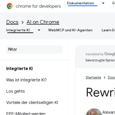
Dokumentation
F
Docs
AI on Chrome
Integrierte KI
WebMCP und KI-Agenten
Learn E
bevorzugte Sprac
Integrierte KI
Startseite
Doc
Was ist integrierte KI?
Rewri
Los gehts
Vorteile der clientseitigen KI
Alexan
EPP-Mitglied werden