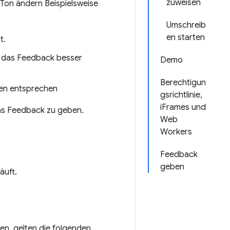
zuweisen
 Ton ändern Beispielsweise
Umschreib
en starten
t.
 das Feedback besser
Demo
Berechtigun
pen entsprechen
gsrichtlinie,
iFrames und
uns Feedback zu geben.
Web
Workers
Feedback
geben
äuft.
en, gelten die folgenden