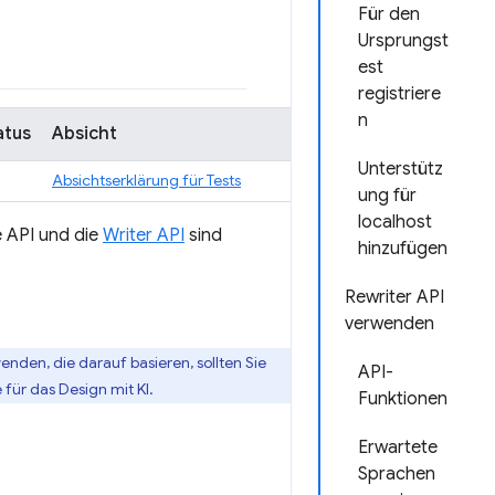
Für den
Ursprungst
est
registriere
n
atus
Absicht
Unterstütz
Absichtserklärung für Tests
ung für
localhost
e API und die
Writer API
sind
hinzufügen
Rewriter API
verwenden
enden, die darauf basieren, sollten Sie
API-
für das Design mit KI.
Funktionen
Erwartete
Sprachen