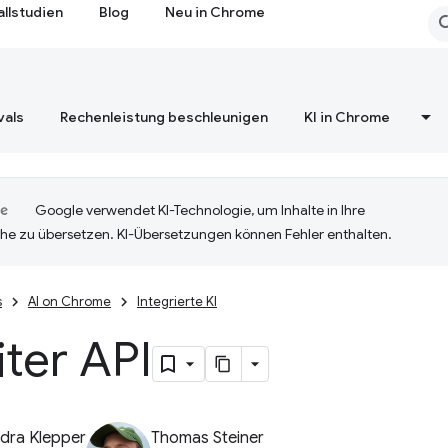
allstudien
Blog
Neu in Chrome
vals
Rechenleistung beschleunigen
KI in Chrome
Google verwendet KI-Technologie, um Inhalte in Ihre
he zu übersetzen. KI-Übersetzungen können Fehler enthalten.
s
AI on Chrome
Integrierte KI
ter API
dra Klepper
Thomas Steiner