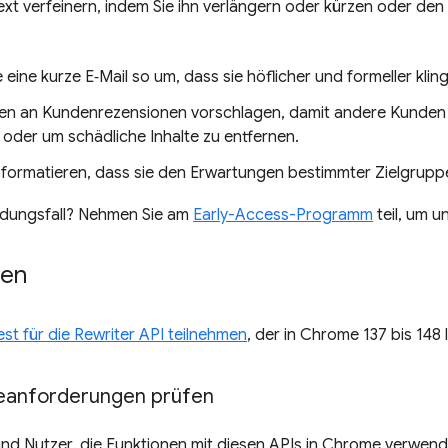
t verfeinern, indem Sie ihn verlängern oder kürzen oder den
 eine kurze E‑Mail so um, dass sie höflicher und formeller kling
n an Kundenrezensionen vorschlagen, damit andere Kunden
 oder um schädliche Inhalte zu entfernen.
o formatieren, dass sie den Erwartungen bestimmter Zielgrup
ndungsfall? Nehmen Sie am
Early-Access-Programm
teil, um 
ten
t für die Rewriter API teilnehmen
, der in Chrome 137 bis 148 l
anforderungen prüfen
und Nutzer, die Funktionen mit diesen APIs in Chrome verwend