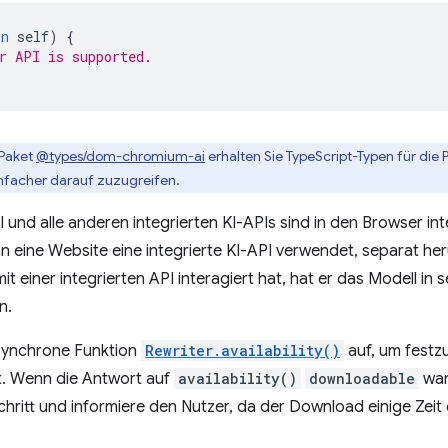
in
self
)
{
r API is supported.
Paket
@types/dom-chromium-ai
erhalten Sie TypeScript-Typen für die 
infacher darauf zuzugreifen.
I und alle anderen integrierten KI-APIs sind in den Browser in
n eine Website eine integrierte KI-API verwendet, separat he
it einer integrierten API interagiert hat, hat er das Modell in
n.
asynchrone Funktion
Rewriter.availability()
auf, um festzu
st. Wenn die Antwort auf
availability()
downloadable
war
ritt und informiere den Nutzer, da der Download einige Zeit