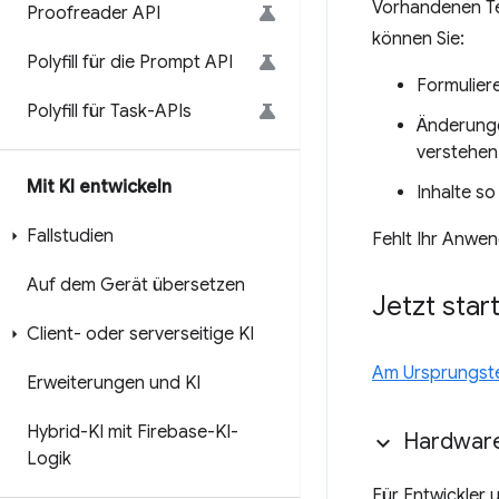
Vorhandenen Tex
Proofreader API
können Sie:
Polyfill für die Prompt API
Formuliere
Polyfill für Task-APIs
Änderunge
verstehen
Mit KI entwickeln
Inhalte s
Fallstudien
Fehlt Ihr Anwe
Auf dem Gerät übersetzen
Jetzt star
Client- oder serverseitige KI
Am Ursprungstes
Erweiterungen und KI
Hybrid-KI mit Firebase-KI-
Hardware
Logik
Für Entwickler 