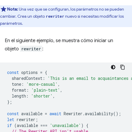
Nota:
Una vez que se configuran, los parámetros no se pueden
cambiar. Crea un objeto
nuevo si necesitas modificar los
rewriter
parámetros.
En el siguiente ejemplo, se muestra cómo iniciar un
objeto
rewriter
:
const
options
=
{
sharedContext
:
'This is an email to acquaintances 
tone
:
'more-casual'
,
format
:
'plain-text'
,
length
:
'shorter'
,
};
const
available
=
await
Rewriter
.
availability
();
let
rewriter
;
if
(
available
===
'unavailable'
)
{
// The Rewriter API isn't usable.