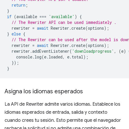
return
;
}
if
(
available
===
'available'
)
{
// The Rewriter API can be used immediately .
rewriter
=
await
Rewriter
.
create
(
options
);
}
else
{
// The Rewriter can be used after the model is dow
rewriter
=
await
Rewriter
.
create
(
options
);
rewriter
.
addEventListener
(
'downloadprogress'
,
(
e
)
console
.
log
(
e
.
loaded
,
e
.
total
);
});
}
Asigna los idiomas esperados
La API de Rewriter admite varios idiomas. Establece los
idiomas esperados de entrada, salida y contexto
cuando crees tu sesión. Esto permite que el navegador
rechace la solicitud si no admite una combinación de