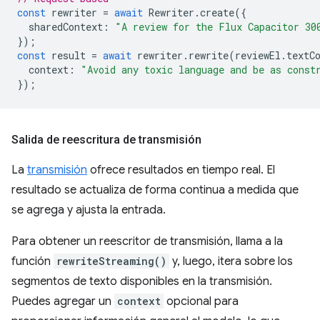
const
rewriter
=
await
Rewriter
.
create
({
sharedContext
:
"A review for the Flux Capacitor 30
});
const
result
=
await
rewriter
.
rewrite
(
reviewEl
.
textC
context
:
"Avoid any toxic language and be as const
});
Salida de reescritura de transmisión
La
transmisión
ofrece resultados en tiempo real. El
resultado se actualiza de forma continua a medida que
se agrega y ajusta la entrada.
Para obtener un reescritor de transmisión, llama a la
función
rewriteStreaming()
y, luego, itera sobre los
segmentos de texto disponibles en la transmisión.
Puedes agregar un
context
opcional para