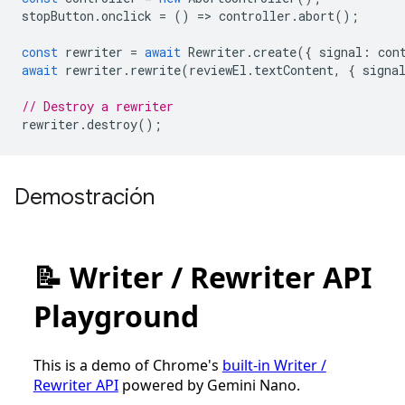
stopButton
.
onclick
=
()
=
>
controller
.
abort
();
const
rewriter
=
await
Rewriter
.
create
({
signal
:
con
await
rewriter
.
rewrite
(
reviewEl
.
textContent
,
{
signa
// Destroy a rewriter
rewriter
.
destroy
();
Demostración