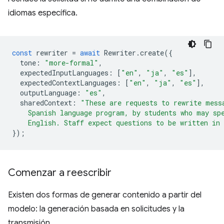
idiomas específica.
const
rewriter
=
await
Rewriter
.
create
({
tone
:
"more-formal"
,
expectedInputLanguages
:
[
"en"
,
"ja"
,
"es"
],
expectedContextLanguages
:
[
"en"
,
"ja"
,
"es"
],
outputLanguage
:
"es"
,
sharedContext
:
"These are requests to rewrite mess
    Spanish language program, by students who may sp
    English. Staff expect questions to be written in
});
Comenzar a reescribir
Existen dos formas de generar contenido a partir del
modelo: la generación basada en solicitudes y la
transmisión.