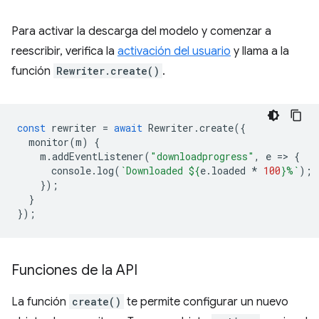
Para activar la descarga del modelo y comenzar a
reescribir, verifica la
activación del usuario
y llama a la
función
Rewriter.create()
.
const
rewriter
=
await
Rewriter
.
create
({
monitor
(
m
)
{
m
.
addEventListener
(
"downloadprogress"
,
e
=
>
{
console
.
log
(
`Downloaded 
${
e
.
loaded
*
100
}
%`
);
});
}
});
Funciones de la API
La función
create()
te permite configurar un nuevo