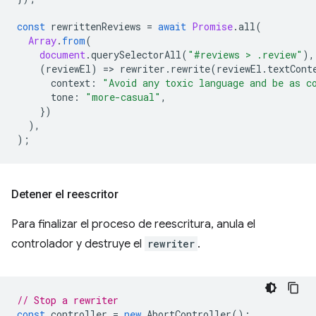
const
rewrittenReviews
=
await
Promise
.
all
(
Array
.
from
(
document
.
querySelectorAll
(
"#reviews > .review"
),
(
reviewEl
)
=
>
rewriter
.
rewrite
(
reviewEl
.
textCont
context
:
"Avoid any toxic language and be as c
tone
:
"more-casual"
,
})
),
);
Detener el reescritor
Para finalizar el proceso de reescritura, anula el
controlador y destruye el
rewriter
.
// Stop a rewriter
const
controller
=
new
AbortController
();