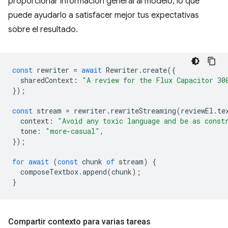
proporcionar información general al modelo, lo que
puede ayudarlo a satisfacer mejor tus expectativas
sobre el resultado.
const
rewriter
=
await
Rewriter
.
create
({
sharedContext
:
"A review for the Flux Capacitor 30
});
const
stream
=
rewriter
.
rewriteStreaming
(
reviewEl
.
te
context
:
"Avoid any toxic language and be as const
tone
:
"more-casual"
,
});
for
await
(
const
chunk
of
stream
)
{
composeTextbox
.
append
(
chunk
);
}
Compartir contexto para varias tareas