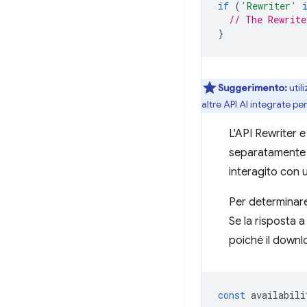
if
(
'Rewriter'
// The Rewrite
}
Suggerimento:
util
altre API AI integrate p
L'API Rewriter e
separatamente la
interagito con u
Per determinare
Se la risposta 
poiché il downl
const
availabili