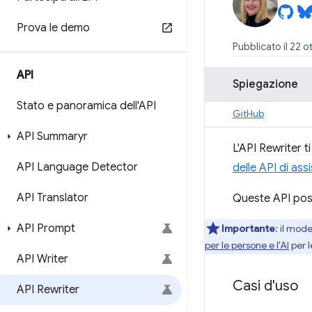
Prova le demo
Pubblicato il 22 
API
Spiegazione
Stato e panoramica dell'API
GitHub
API Summaryr
L'API Rewriter ti
API Language Detector
delle API di assi
API Translator
Queste API posso
API Prompt
Importante
: il mod
per le persone e l'AI
per l
API Writer
Casi d'uso
API Rewriter