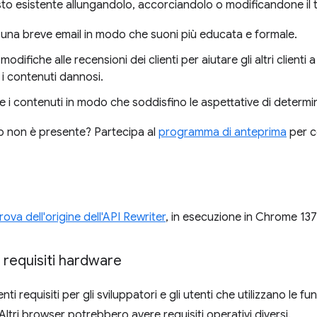
esto esistente allungandolo, accorciandolo o modificandone il 
 una breve email in modo che suoni più educata e formale.
modifiche alle recensioni dei clienti per aiutare gli altri clien
i contenuti dannosi.
 i contenuti in modo che soddisfino le aspettative di determi
so non è presente? Partecipa al
programma di anteprima
per c
rova dell'origine dell'API Rewriter
, in esecuzione in Chrome 137
 requisiti hardware
nti requisiti per gli sviluppatori e gli utenti che utilizzano le f
ltri browser potrebbero avere requisiti operativi diversi.