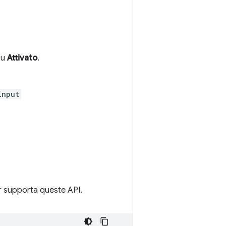
su
Attivato
.
input
ser supporta queste API.