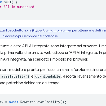
in
self
)
{
r API is supported.
izza il pacchetto npm
@types/dom-chromium-ai
per ottenere le definizi
er un accesso più semplice nel codebase.
 tutte le altre API AI integrate sono integrate nel browser. Il 
 prima volta che un sito web utilizza un'API AI integrata. In p
n'API integrata, ha scaricato il modello nel browser.
 se il modello è pronto per l'uso, chiama la funzione asincron
a
availability()
è
downloadable
, ascolta l'avanzamento d
oad potrebbe richiedere del tempo.
ty
=
await
Rewriter
.
availability
();