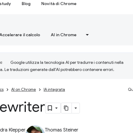
study
Blog
Novità di Chrome
Accelerare il calcolo
AI in Chrome
Google utilizza la tecnologia AI per tradurre i contenuti nella
ta. Le traduzioni generate dall'AI potrebbero contenere errori.
cs
AI on Chrome
IA integrata
Qu
ewriter
dra Klepper
Thomas Steiner