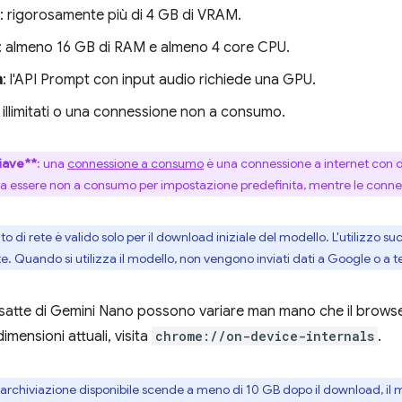
: rigorosamente più di 4 GB di VRAM.
: almeno 16 GB di RAM e almeno 4 core CPU.
a
: l'API Prompt con input audio richiede una GPU.
i illimitati o una connessione non a consumo.
iave**
: una
connessione a consumo
è una connessione a internet con da
a essere non a consumo per impostazione predefinita, mentre le connes
isito di rete è valido solo per il download iniziale del modello. L'utilizzo
e. Quando si utilizza il modello, non vengono inviati dati a Google o a te
satte di Gemini Nano possono variare man mano che il browser
imensioni attuali, visita
chrome://on-device-internals
.
i archiviazione disponibile scende a meno di 10 GB dopo il download, il m