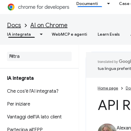
Documenti
Case 
Docs
AI on Chrome
IA integrata
WebMCP e agenti
Learn Evals
tua lingua preferi
IA integrata
Home page
Do
Che cos'è l'AI integrata?
API R
Per iniziare
Vantaggi dell'IA lato client
Alexan
Partecipa all'EPP