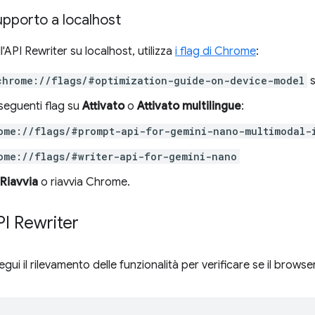
supporto a localhost
'API Rewriter su localhost, utilizza
i flag di Chrome
:
chrome://flags/#optimization-guide-on-device-model
seguenti flag su
Attivato
o
Attivato multilingue
:
ome://flags/#prompt-api-for-gemini-nano-multimodal-
ome://flags/#writer-api-for-gemini-nano
Riavvia
o riavvia Chrome.
API Rewriter
egui il rilevamento delle funzionalità per verificare se il brow