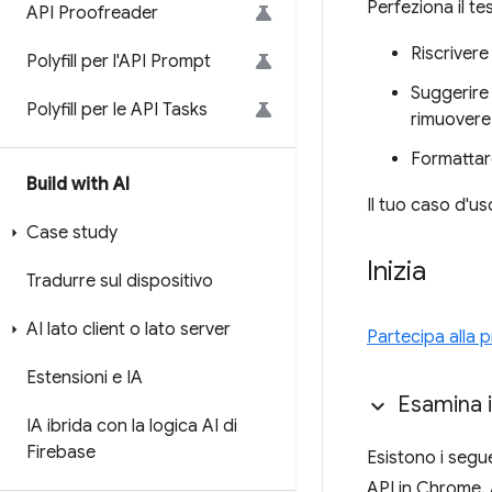
Perfeziona il t
API Proofreader
Riscrivere
Polyfill per l'API Prompt
Suggerire 
Polyfill per le API Tasks
rimuovere 
Formattare
Build with AI
Il tuo caso d'u
Case study
Inizia
Tradurre sul dispositivo
AI lato client o lato server
Partecipa alla p
Estensioni e IA
Esamina i
IA ibrida con la logica AI di
Firebase
Esistono i segue
API in Chrome. A