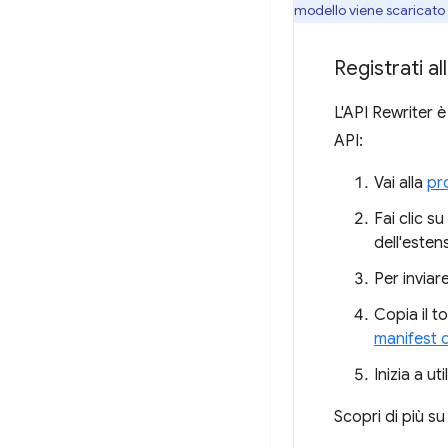
modello viene scaricato 
Registrati al
L'API Rewriter è
API:
Vai alla
pro
Fai clic su
dell'esten
Per inviare
Copia il t
manifest d
Inizia a ut
Scopri di più 