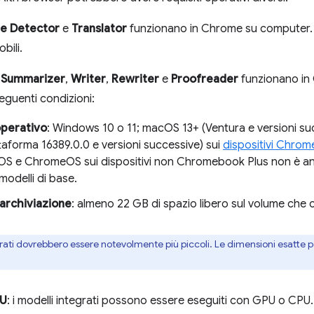
ge Detector
e
Translator
funzionano in Chrome su computer.
obili.
,
Summarizer
,
Writer
,
Rewriter
e
Proofreader
funzionano i
eguenti condizioni:
operativo
: Windows 10 o 11; macOS 13+ (Ventura e versioni s
ttaforma 16389.0.0 e versioni successive) sui
dispositivi Chro
iOS e ChromeOS sui dispositivi non Chromebook Plus non è an
 modelli di base.
 archiviazione
: almeno 22 GB di spazio libero sul volume che c
grati dovrebbero essere notevolmente più piccoli. Le dimensioni esatte
PU
: i modelli integrati possono essere eseguiti con GPU o CPU.