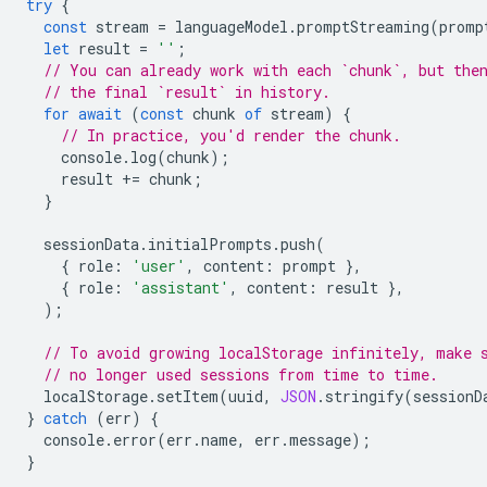
try
{
const
stream
=
languageModel
.
promptStreaming
(
promp
let
result
=
''
;
// You can already work with each `chunk`, but the
// the final `result` in history.
for
await
(
const
chunk
of
stream
)
{
// In practice, you'd render the chunk.
console
.
log
(
chunk
);
result
+=
chunk
;
}
sessionData
.
initialPrompts
.
push
(
{
role
:
'user'
,
content
:
prompt
},
{
role
:
'assistant'
,
content
:
result
},
);
// To avoid growing localStorage infinitely, make 
// no longer used sessions from time to time.
localStorage
.
setItem
(
uuid
,
JSON
.
stringify
(
sessionD
}
catch
(
err
)
{
console
.
error
(
err
.
name
,
err
.
message
);
}