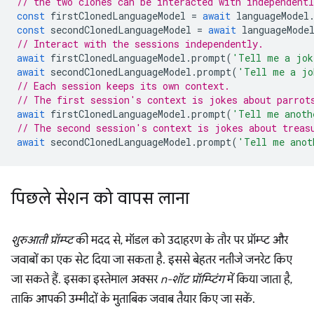
// the two clones can be interacted with independent
const
firstClonedLanguageModel
=
await
languageModel
const
secondClonedLanguageModel
=
await
languageMode
// Interact with the sessions independently.
await
firstClonedLanguageModel
.
prompt
(
'Tell me a jok
await
secondClonedLanguageModel
.
prompt
(
'Tell me a jo
// Each session keeps its own context.
// The first session's context is jokes about parrot
await
firstClonedLanguageModel
.
prompt
(
'Tell me anoth
// The second session's context is jokes about treas
await
secondClonedLanguageModel
.
prompt
(
'Tell me anot
पिछले सेशन को वापस लाना
शुरुआती प्रॉम्प्ट
की मदद से, मॉडल को उदाहरण के तौर पर प्रॉम्प्ट और
जवाबों का एक सेट दिया जा सकता है. इससे बेहतर नतीजे जनरेट किए
जा सकते हैं. इसका इस्तेमाल अक्सर
n-शॉट प्रॉम्प्टिंग
में किया जाता है,
ताकि आपकी उम्मीदों के मुताबिक जवाब तैयार किए जा सकें.