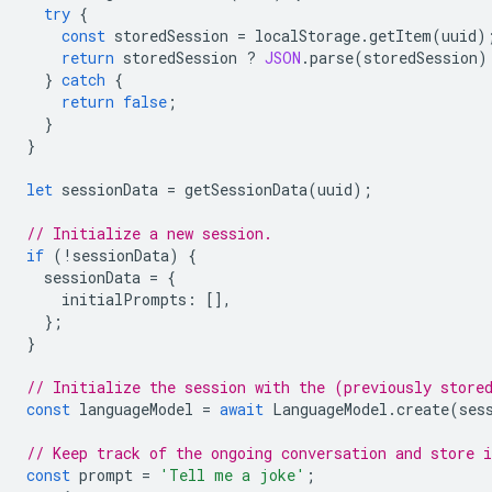
try
{
const
storedSession
=
localStorage
.
getItem
(
uuid
)
return
storedSession
?
JSON
.
parse
(
storedSession
)
}
catch
{
return
false
;
}
}
let
sessionData
=
getSessionData
(
uuid
);
// Initialize a new session.
if
(
!
sessionData
)
{
sessionData
=
{
initialPrompts
:
[],
};
}
// Initialize the session with the (previously store
const
languageModel
=
await
LanguageModel
.
create
(
ses
// Keep track of the ongoing conversation and store i
const
prompt
=
'Tell me a joke'
;