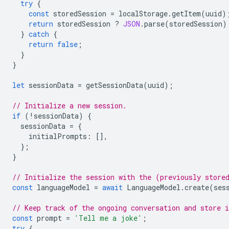
try
{
const
storedSession
=
localStorage
.
getItem
(
uuid
)
return
storedSession
?
JSON
.
parse
(
storedSession
)
}
catch
{
return
false
;
}
}
let
sessionData
=
getSessionData
(
uuid
);
// Initialize a new session.
if
(
!
sessionData
)
{
sessionData
=
{
initialPrompts
:
[],
};
}
// Initialize the session with the (previously store
const
languageModel
=
await
LanguageModel
.
create
(
ses
// Keep track of the ongoing conversation and store i
const
prompt
=
'Tell me a joke'
;
try
{