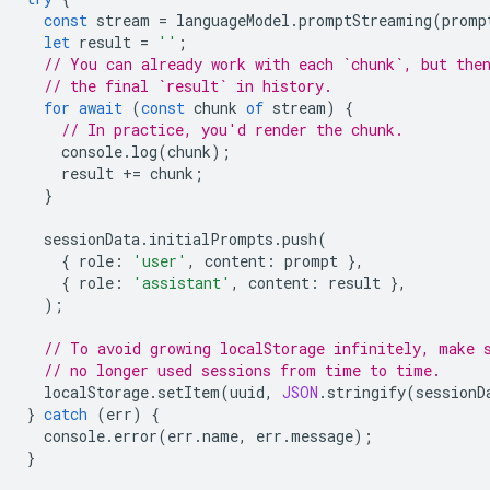
const
stream
=
languageModel
.
promptStreaming
(
promp
let
result
=
''
;
// You can already work with each `chunk`, but the
// the final `result` in history.
for
await
(
const
chunk
of
stream
)
{
// In practice, you'd render the chunk.
console
.
log
(
chunk
);
result
+=
chunk
;
}
sessionData
.
initialPrompts
.
push
(
{
role
:
'user'
,
content
:
prompt
},
{
role
:
'assistant'
,
content
:
result
},
);
// To avoid growing localStorage infinitely, make 
// no longer used sessions from time to time.
localStorage
.
setItem
(
uuid
,
JSON
.
stringify
(
sessionD
}
catch
(
err
)
{
console
.
error
(
err
.
name
,
err
.
message
);
}