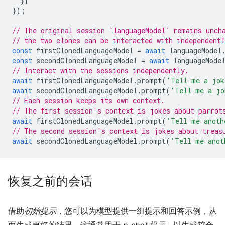
}]
});
// The original session `languageModel` remains unch
// the two clones can be interacted with independent
const
firstClonedLanguageModel
=
await
languageModel
const
secondClonedLanguageModel
=
await
languageMode
// Interact with the sessions independently.
await
firstClonedLanguageModel
.
prompt
(
'Tell me a jok
await
secondClonedLanguageModel
.
prompt
(
'Tell me a jo
// Each session keeps its own context.
// The first session's context is jokes about parrot
await
firstClonedLanguageModel
.
prompt
(
'Tell me anoth
// The second session's context is jokes about treas
await
secondClonedLanguageModel
.
prompt
(
'Tell me anot
恢复之前的会话
借助
初始提示
，您可以为模型提供一组提示和回答示例，从