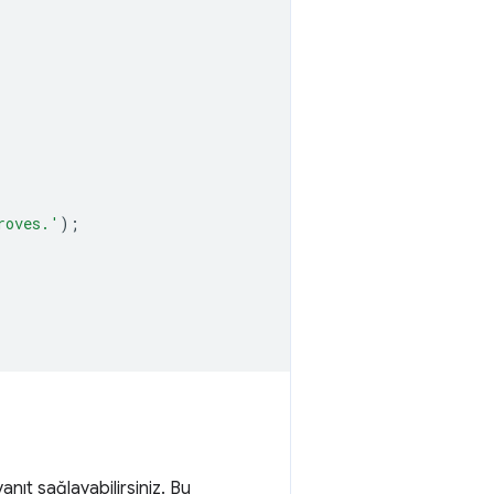
roves.'
);
anıt sağlayabilirsiniz. Bu