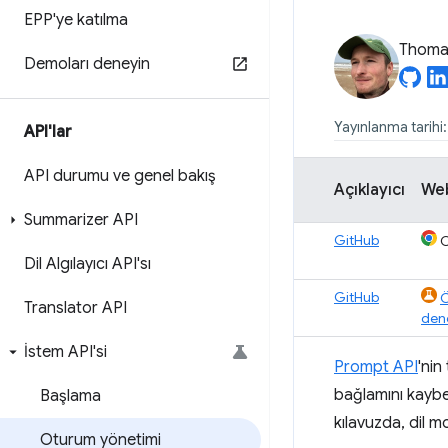
EPP'ye katılma
Thomas
Demoları deneyin
Yayınlanma tarihi
API'lar
API durumu ve genel bakış
Açıklayıcı
We
Summarizer API
GitHub
C
Dil Algılayıcı API'sı
GitHub
Ö
Translator API
den
İstem API'si
Prompt API
'nin
bağlamını kayb
Başlama
kılavuzda, dil m
Oturum yönetimi