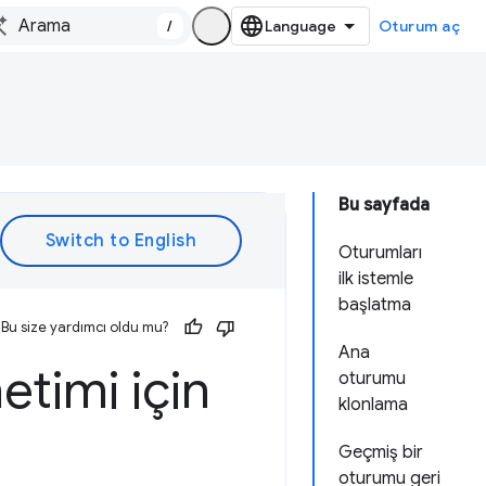
/
Oturum aç
Bu sayfada
Oturumları
ilk istemle
başlatma
Bu size yardımcı oldu mu?
Ana
timi için
oturumu
klonlama
Geçmiş bir
oturumu geri