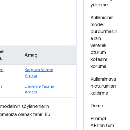
yükleme
Kullanıcının
modeli
durdurmasın
a izin
vererek
me
oturum
Amaç
u
kotasını
koruma
üm
Kargoya Verme
Amacı
Kullanılmaya
n oturumları
üm
Deneme Yapma
Amacı
kaldırma
Demo
a modelinin söylenenlerin
manıza olanak tanır. Bu
Prompt
API'nin tüm