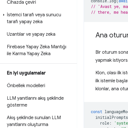
console
.
log
(
awai
Cihazda çeviri
// 'Avast ye, m
// there, me hea
İstemci tarafı veya sunucu
tarafı yapay zeka
Ana oturu
Uzantılar ve yapay zeka
Firebase Yapay Zeka Mantığı
Bir oturum sona
ile Karma Yapay Zeka
yapmak istiyorsa
Klon, olası ilk 
En iyi uygulamalar
ilk istemle başl
Önbellek modelleri
klonlar, ana otur
LLM yanıtlarını akış şeklinde
gösterme
const
languageMo
initialPrompts
Akış şeklinde sunulan LLM
role
:
'syst
yanıtlarını oluşturma