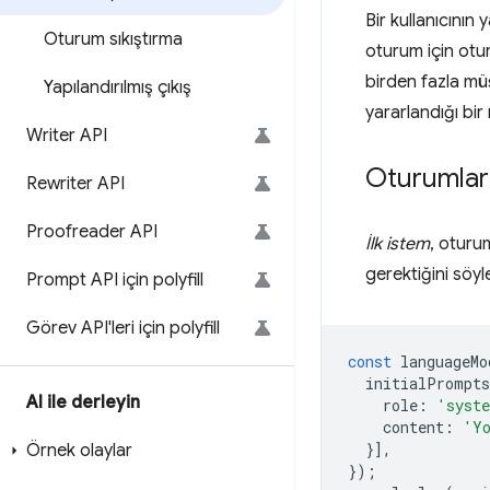
Bir kullanıcının
Oturum sıkıştırma
oturum için otur
birden fazla müş
Yapılandırılmış çıkış
yararlandığı bir 
Writer API
Oturumları
Rewriter API
Proofreader API
İlk istem
, oturu
gerektiğini söyle
Prompt API için polyfill
Görev API'leri için polyfill
const
languageMo
initialPrompts
AI ile derleyin
role
:
'syst
content
:
'Yo
}],
Örnek olaylar
});