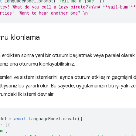
t
languageModel
.
prompt
(
'Tell me a joke.'
));
atey! What do you call a lazy pirate?\n\nA **sail-bum!**
rties!  Want to hear another one? \n'
mu klonlama
 erdikten sonra yeni bir oturum başlatmak veya paralel olara
nız ana oturumu klonlayabilirsiniz.
istemleri ve sistem istemlerini, ayrıca oturum etkileşim geçmişini
attıysanız bu yararlı olur. Bu sayede, uygulamanızın bu işi yalnı
umdaki ilk istemi devralır.
del
=
await
LanguageModel
.
create
({
:
[{
em'
,