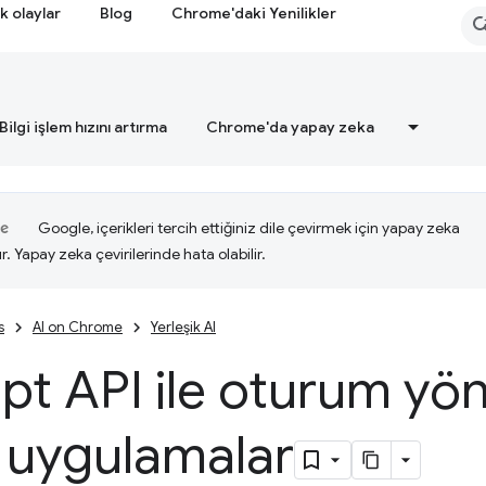
k olaylar
Blog
Chrome'daki Yenilikler
Bilgi işlem hızını artırma
Chrome'da yapay zeka
Google, içerikleri tercih ettiğiniz dile çevirmek için yapay zeka
ır. Yapay zeka çevirilerinde hata olabilir.
s
AI on Chrome
Yerleşik AI
t API ile oturum yöne
i uygulamalar