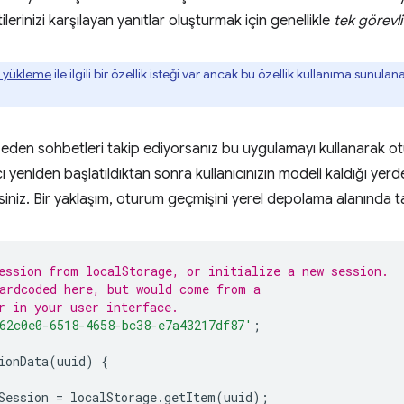
lerinizi karşılayan yanıtlar oluşturmak için genellikle
tek görevl
i yükleme
ile ilgili bir özellik isteği var ancak bu özellik kullanıma sunulan
den sohbetleri takip ediyorsanız bu uygulamayı kullanarak otur
cı yeniden başlatıldıktan sonra kullanıcınızın modeli kaldığı y
rsiniz. Bir yaklaşım, oturum geçmişini yerel depolama alanında t
ession from localStorage, or initialize a new session.
ardcoded here, but would come from a
r in your user interface.
62c0e0-6518-4658-bc38-e7a43217df87'
;
ionData
(
uuid
)
{
Session
=
localStorage
.
getItem
(
uuid
);