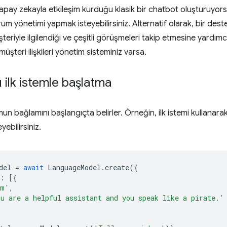
 yapay zekayla etkileşim kurduğu klasik bir chatbot oluşturuyors
um yönetimi yapmak isteyebilirsiniz. Alternatif olarak, bir dest
teriyle ilgilendiği ve çeşitli görüşmeleri takip etmesine yardım
müşteri ilişkileri yönetim sisteminiz varsa.
 ilk istemle başlatma
mun bağlamını başlangıçta belirler. Örneğin, ilk istemi kullanara
yebilirsiniz.
del
=
await
LanguageModel
.
create
({
:
[{
em'
,
u are a helpful assistant and you speak like a pirate.'