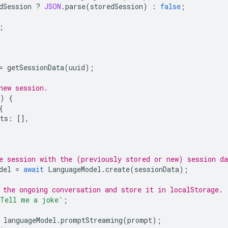
dSession
?
JSON
.
parse
(
storedSession
)
:
false
;
;
=
getSessionData
(
uuid
);
new session.
)
{
{
ts
:
[],
e session with the (previously stored or new) session da
del
=
await
LanguageModel
.
create
(
sessionData
);
 the ongoing conversation and store it in localStorage.
Tell me a joke'
;
languageModel
.
promptStreaming
(
prompt
);