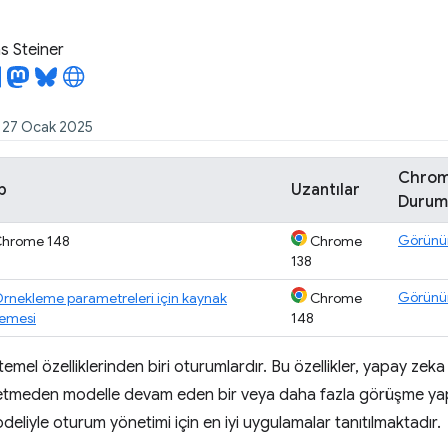
 Steiner
: 27 Ocak 2025
Chro
b
Uzantılar
Durum
Görün
hrome 148
Chrome
138
Görün
rnekleme parametreleri için kaynak
Chrome
emesi
148
 temel özelliklerinden biri oturumlardır. Bu özellikler, yapay zek
etmeden modelle devam eden bir veya daha fazla görüşme yap
odeliyle oturum yönetimi için en iyi uygulamalar tanıtılmaktadır.