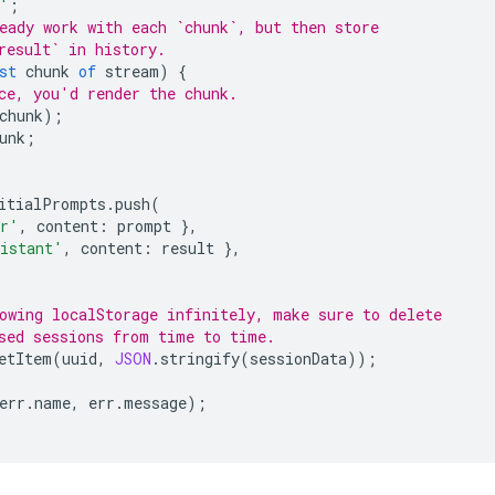
'
;
eady work with each `chunk`, but then store
result` in history.
st
chunk
of
stream
)
{
ce, you'd render the chunk.
chunk
);
unk
;
itialPrompts
.
push
(
er'
,
content
:
prompt
},
istant'
,
content
:
result
},
owing localStorage infinitely, make sure to delete
sed sessions from time to time.
etItem
(
uuid
,
JSON
.
stringify
(
sessionData
));
err
.
name
,
err
.
message
);