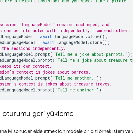
u are a helpful assistant and you speak like a pirate.'
session `languageModel` remains unchanged, and
s can be interacted with independently from each other.
dLanguageModel
=
await
languageModel
.
clone
();
edLanguageModel
=
await
languageModel
.
clone
();
 the sessions independently.
dLanguageModel
.
prompt
(
'Tell me a joke about parrots.'
);
edLanguageModel
.
prompt
(
'Tell me a joke about treasure t
keeps its own context.
sion's context is jokes about parrots.
dLanguageModel
.
prompt
(
'Tell me another.'
);
ssion's context is jokes about treasure troves.
edLanguageModel
.
prompt
(
'Tell me another.'
);
r oturumu geri yükleme
aha iyi sonuçlar elde etmek için modele bir dizi örnek istem ve y