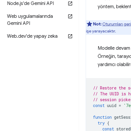
Node
.
js'de Gemini API
yöntem, beklenti
Web uygulamalarında
Gemini API
Not:
Oturumları ger
işe yarayacaktır.
Web
.
dev'de yapay zeka
Modelle devam e
Örneğin, tarayı
yardımcı olabili
// Restore the s
// The UUID is h
// session picke
const
uuid
=
'7e
function
getSess
try
{
const
stored