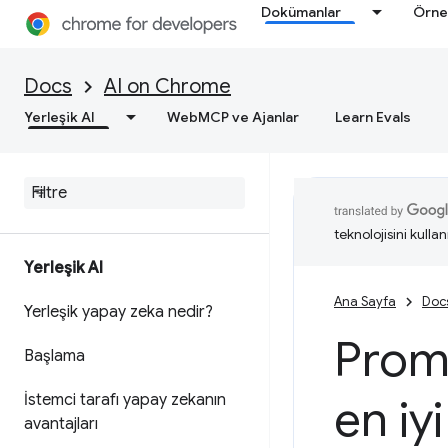
Dokümanlar
Örne
Docs
AI on Chrome
Yerleşik AI
WebMCP ve Ajanlar
Learn Evals
teknolojisini kullan
Yerleşik AI
Ana Sayfa
Doc
Yerleşik yapay zeka nedir?
Promp
Başlama
İstemci tarafı yapay zekanın
en iy
avantajları