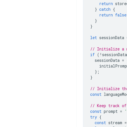
return
store
}
catch
{
return
false
}
}
let
sessionData
// Initialize a 
if
(
!
sessionData
sessionData
=
initialPromp
};
}
// Initialize th
const
languageMo
// Keep track of
const
prompt
=
'
try
{
const
stream
=