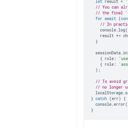
let
result
=
'
// You can alr
// the final `
for
await
(
con
// In practi
console
.
log
(
result
+=
ch
}
sessionData
.
in
{
role
:
'us
{
role
:
'ass
);
// To avoid gr
// no longer u
localStorage
.
s
}
catch
(
err
)
{
console
.
error
(
}