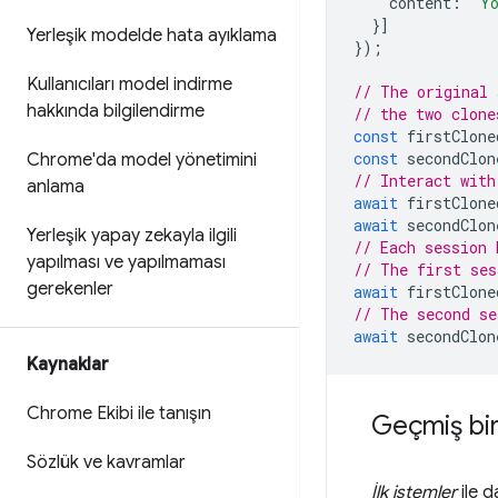
content
:
'Yo
}]
Yerleşik modelde hata ayıklama
});
Kullanıcıları model indirme
// The original 
hakkında bilgilendirme
// the two clone
const
firstClone
const
secondClon
Chrome'da model yönetimini
// Interact with
anlama
await
firstClone
await
secondClon
Yerleşik yapay zekayla ilgili
// Each session 
yapılması ve yapılmaması
// The first ses
gerekenler
await
firstClone
// The second se
await
secondClon
Kaynaklar
Chrome Ekibi ile tanışın
Geçmiş bi
Sözlük ve kavramlar
İlk istemler
ile d