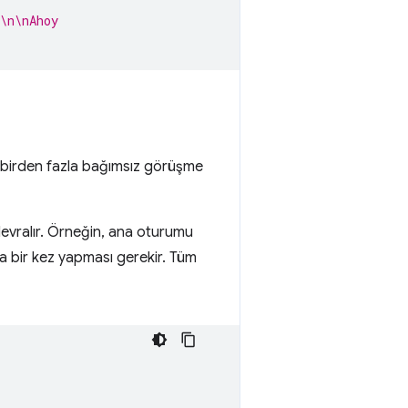
\n\nAhoy
k birden fazla bağımsız görüşme
 devralır. Örneğin, ana oturumu
zca bir kez yapması gerekir. Tüm