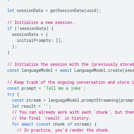
let
sessionData
=
getSessionData
(
uuid
);
// Initialize a new session.
if
(
!
sessionData
)
{
sessionData
=
{
initialPrompts
:
[],
};
}
// Initialize the session with the (previously store
const
languageModel
=
await
LanguageModel
.
create
(
ses
// Keep track of the ongoing conversation and store i
const
prompt
=
'Tell me a joke'
;
try
{
const
stream
=
languageModel
.
promptStreaming
(
promp
let
result
=
''
;
// You can already work with each `chunk`, but the
// the final `result` in history.
for
await
(
const
chunk
of
stream
)
{
// In practice, you'd render the chunk.