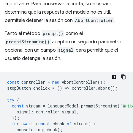
importante. Para conservar la cuota, si un usuario
determina que la respuesta del modelo no es útil,
permítele detener la sesión con
AbortController
.
Tanto el método
prompt()
como el
promptStreaming()
aceptan un segundo parámetro
opcional con un campo
signal
para permitir que el
usuario detenga la sesión.
const
controller
=
new
AbortController
();
stopButton
.
onclick
=
()
=
>
controller
.
abort
();
try
{
const
stream
=
languageModel
.
promptStreaming
(
'Writ
signal
:
controller
.
signal
,
});
for
await
(
const
chunk
of
stream
)
{
console
.
log
(
chunk
);