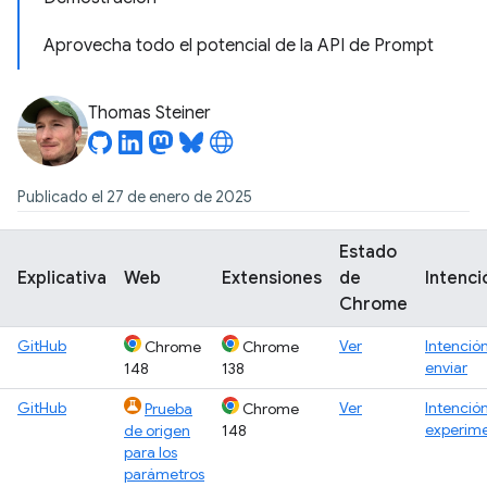
Aprovecha todo el potencial de la API de Prompt
Thomas Steiner
Publicado el 27 de enero de 2025
Estado
Explicativa
Web
Extensiones
de
Intenci
Chrome
GitHub
Ver
Intenció
Chrome
Chrome
enviar
148
138
GitHub
Ver
Intenció
Prueba
Chrome
experim
de origen
148
para los
parámetros