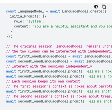
const
languageModel
=
await
LanguageModel
.
create
({
initialPrompts
:
[{
role
:
'system'
,
content
:
'You are a helpful assistant and you sp
}]
});
// The original session `languageModel` remains unch
// the two clones can be interacted with independent
const
firstClonedLanguageModel
=
await
languageModel
const
secondClonedLanguageModel
=
await
languageMode
// Interact with the sessions independently.
await
firstClonedLanguageModel
.
prompt
(
'Tell me a jok
await
secondClonedLanguageModel
.
prompt
(
'Tell me a jo
// Each session keeps its own context.
// The first session's context is jokes about parrot
await
firstClonedLanguageModel
.
prompt
(
'Tell me anoth
// The second session's context is jokes about treas
await
secondClonedLanguageModel
.
prompt
(
'Tell me anot