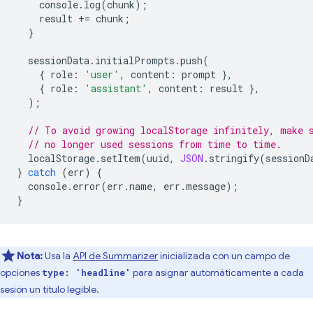
console
.
log
(
chunk
);
result
+=
chunk
;
}
sessionData
.
initialPrompts
.
push
(
{
role
:
'user'
,
content
:
prompt
},
{
role
:
'assistant'
,
content
:
result
},
);
// To avoid growing localStorage infinitely, make 
// no longer used sessions from time to time.
localStorage
.
setItem
(
uuid
,
JSON
.
stringify
(
sessionD
}
catch
(
err
)
{
console
.
error
(
err
.
name
,
err
.
message
);
}
Nota:
Usa la
API de Summarizer
inicializada con un campo de
opciones
para asignar automáticamente a cada
type: 'headline'
sesión un título legible.