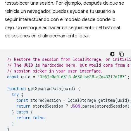
restablecer una sesión. Por ejemplo, después de que se
reinicia un navegador, puedes ayudar a tu usuario a
seguir interactuando con el modelo desde donde lo
dejó. Un enfoque es hacer un seguimiento del historial
de sesiones en el almacenamiento local.
// Restore the session from localStorage, or initial
// The UUID is hardcoded here, but would come from a
// session picker in your user interface.
const
uuid
=
'7e62c0e0-6518-4658-bc38-e7a43217df87'
;
function
getSessionData
(
uuid
)
{
try
{
const
storedSession
=
localStorage
.
getItem
(
uuid
)
return
storedSession
?
JSON
.
parse
(
storedSession
)
}
catch
{
return
false
;
}
}