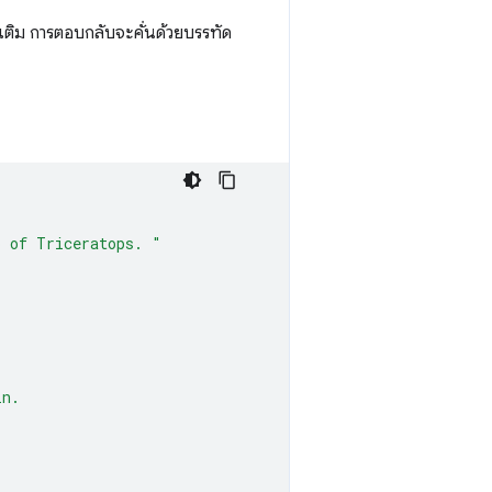
มเติม การตอบกลับจะคั่นด้วยบรรทัด
p of Triceratops. "
in.