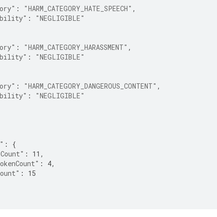
ory"
:
"HARM_CATEGORY_HATE_SPEECH"
,
bility"
:
"NEGLIGIBLE"
ory"
:
"HARM_CATEGORY_HARASSMENT"
,
bility"
:
"NEGLIGIBLE"
ory"
:
"HARM_CATEGORY_DANGEROUS_CONTENT"
,
bility"
:
"NEGLIGIBLE"
"
:
{
nCount"
:
11
,
okenCount"
:
4
,
Count"
:
15