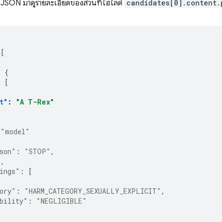
 JSON มาดูรายละเอียดของส่วนที่ไฮไลต์
candidates[0].content.
[
:
{
:
[
t"
:
"A T-Rex"
"model"
son"
:
"STOP"
,
0
,
ings"
:
[
ory"
:
"HARM_CATEGORY_SEXUALLY_EXPLICIT"
,
bility"
:
"NEGLIGIBLE"