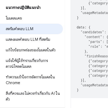
{
"category
แนวทางปฏิบัติแนะนำ
}],
"usageMetadata
}
โมเดลแคช
da
ta
:
{
สตรีมคำตอบ LLM
"candidates"
:
"content"
:
แสดงผลคำตอบ LLM ที่สตรีม
"parts"
:
"role"
:
"
แก้ไขข้อบกพร่องของโมเดลในตัว
},
"finishReaso
แจ้งให้ผู้ใช้ทราบเกี่ยวกับการ
{
"category
{
"category
ดาวน์โหลดโมเดล
{
"category
{
"category
ทำความเข้าใจการจัดการโมเดลใน
}],
Chrome
"usageMetadata
}
สิ่งที่ควรและไม่ควรทำเกี่ยวกับ AI ใน
ตัว