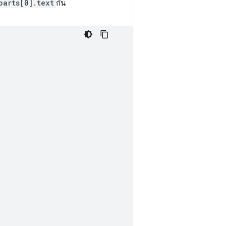
parts[0].text
กัน