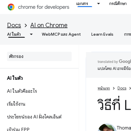
เอกสาร
กรณีศึกษา
Docs
AI on Chrome
AI ในตัว
WebMCP และ Agent
Learn Evals
การ
แปลโดย AI อาจมีข้
AI ในตัว
หน้าแรก
Docs
AI ในตัวคืออะไร
วิธีท
เริ่มใช้งาน
ประโยชน์ของ AI ฝั่งไคลเอ็นต์
Thomas
เข้าร่วม EPP