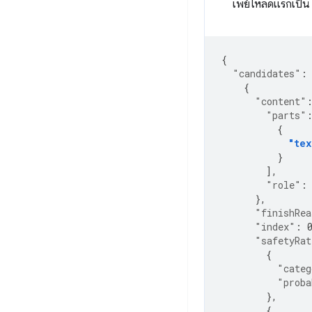
เพย์โหลดแรกเป็น
{
"candidates"
:
{
"content"
"parts"
{
"tex
}
],
"role"
:
},
"finishRea
"index"
:
"safetyRat
{
"categ
"proba
},
{