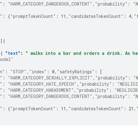
"
:
"HARM_CATEGORY_DANGEROUS_CONTENT"
,
"probability"
:
"N
"
:
{
"promptTokenCount"
:
11
,
"candidatesTokenCount"
:
4
,
"
[{
{
[{
"text"
:
" walks into a bar and orders a drink. As h
model"
n"
:
"STOP"
,
"index"
:
0
,
"safetyRatings"
:
[
"
:
"HARM_CATEGORY_SEXUALLY_EXPLICIT"
,
"probability"
:
"
"
:
"HARM_CATEGORY_HATE_SPEECH"
,
"probability"
:
"NEGLIGI
"
:
"HARM_CATEGORY_HARASSMENT"
,
"probability"
:
"NEGLIGIB
"
:
"HARM_CATEGORY_DANGEROUS_CONTENT"
,
"probability"
:
"N
"
:
{
"promptTokenCount"
:
11
,
"candidatesTokenCount"
:
21
,