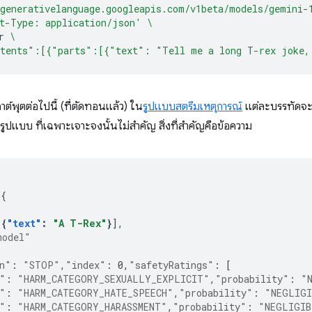
generativelanguage.googleapis.com/v1beta/models/gemini-
t-Type: application/json'
\
r
\
tents":[{"parts":[{"text": "Tell me a long T-rex joke,
าต์พุตต่อไปนี้ (ที่ตัดทอนแล้ว) ใน
รูปแบบสตรีมเหตุการณ์
แต่ละบรรทัดจะเ
ปแบบ ที่เฉพาะเจาะจงนั้นไม่สำคัญ สิ่งที่สำคัญคือข้อความ
[{
{
[
{
"text"
:
"A T-Rex"
}
model"
n"
:
"STOP"
,
"index"
:
0
,
"safetyRatings"
:
[
"
:
"HARM_CATEGORY_SEXUALLY_EXPLICIT"
,
"probability"
:
"
"
:
"HARM_CATEGORY_HATE_SPEECH"
,
"probability"
:
"NEGLIGI
"
:
"HARM_CATEGORY_HARASSMENT"
,
"probability"
:
"NEGLIGIB