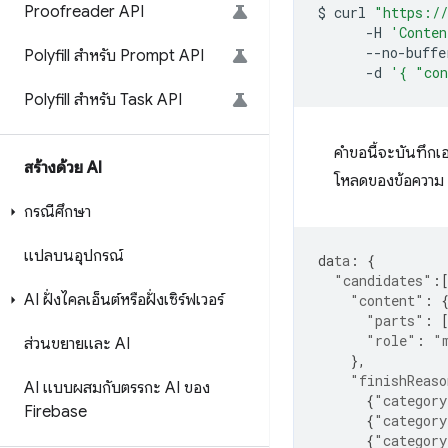
Proofreader API
$
curl
"https://
-H
'Conten
--no-buffe
Polyfill สำหรับ Prompt API
-d
'{ "con
Polyfill สำหรับ Task API
คำขอนี้จะบันทึกเอ
สร้างด้วย AI
โหลดของข้อความ รู
กรณีศึกษา
แปลบนอุปกรณ์
da
ta
:
{
"candidates"
:
AI ฝั่งไคลเอ็นต์หรือฝั่งเซิร์ฟเวอร์
"content"
:
"parts"
:
"role"
:
"
ส่วนขยายและ AI
},
"finishReaso
AI แบบผสมกับตรรกะ AI ของ
{
"category
Firebase
{
"category
{
"category