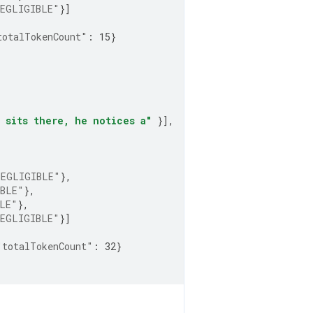
EGLIGIBLE"
}]
totalTokenCount"
:
15
}
e sits there, he notices a"
}],
NEGLIGIBLE"
},
BLE"
},
LE"
},
EGLIGIBLE"
}]
"totalTokenCount"
:
32
}