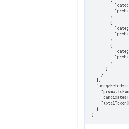
"categ
"proba
},
{
"categ
"proba
},
{
"categ
"proba
}
]
}
],
"usageMetadata
"promptToke
"candidatesT
"totalToken
}
}