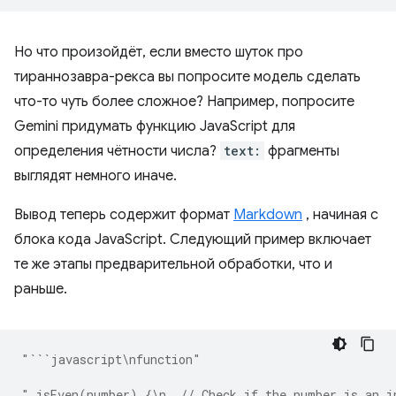
Но что произойдёт, если вместо шуток про
тираннозавра-рекса вы попросите модель сделать
что-то чуть более сложное? Например, попросите
Gemini придумать функцию JavaScript для
определения чётности числа?
text:
фрагменты
выглядят немного иначе.
Вывод теперь содержит формат
Markdown
, начиная с
блока кода JavaScript. Следующий пример включает
те же этапы предварительной обработки, что и
раньше.
"```javascript\nfunction"
" isEven(number) {\n  // Check if the number is an i