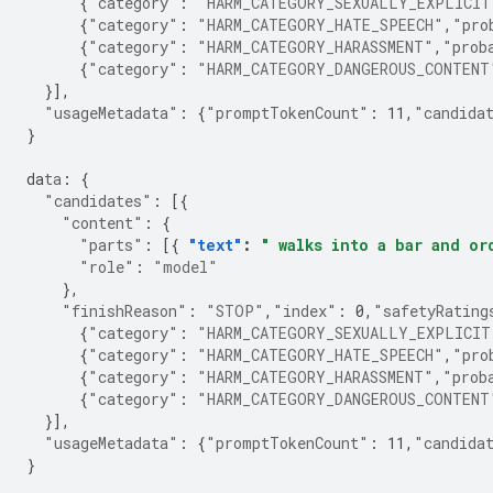
{
"category"
:
"HARM_CATEGORY_SEXUALLY_EXPLICIT
{
"category"
:
"HARM_CATEGORY_HATE_SPEECH"
,
"pro
{
"category"
:
"HARM_CATEGORY_HARASSMENT"
,
"prob
{
"category"
:
"HARM_CATEGORY_DANGEROUS_CONTENT
}],
"usageMetadata"
:
{
"promptTokenCount"
:
11
,
"candida
}
da
ta
:
{
"candidates"
:
[{
"content"
:
{
"parts"
:
[{
"text"
:
" walks into a bar and or
"role"
:
"model"
},
"finishReason"
:
"STOP"
,
"index"
:
0
,
"safetyRating
{
"category"
:
"HARM_CATEGORY_SEXUALLY_EXPLICIT
{
"category"
:
"HARM_CATEGORY_HATE_SPEECH"
,
"pro
{
"category"
:
"HARM_CATEGORY_HARASSMENT"
,
"prob
{
"category"
:
"HARM_CATEGORY_DANGEROUS_CONTENT
}],
"usageMetadata"
:
{
"promptTokenCount"
:
11
,
"candida
}