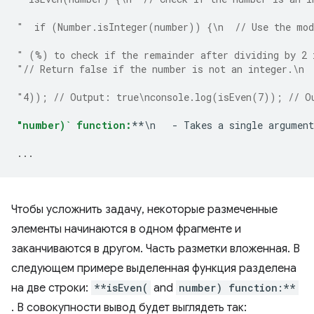
"  if (Number.isInteger(number)) {\n  // Use the mod
" (%) to check if the remainder after dividing by 2 
"// Return false if the number is not an integer.\n 
"4)); // Output: true\nconsole.log(isEven(7)); // O
"number)` function:
**\n   - Takes a single argument
...
Чтобы усложнить задачу, некоторые размеченные
элементы начинаются в одном фрагменте и
заканчиваются в другом. Часть разметки вложенная. В
следующем примере выделенная функция разделена
на две строки:
**isEven(
and
number) function:**
. В совокупности вывод будет выглядеть так: