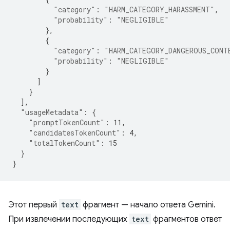
"category"
:
"HARM_CATEGORY_HARASSMENT"
,
"probability"
:
"NEGLIGIBLE"
},
{
"category"
:
"HARM_CATEGORY_DANGEROUS_CONT
"probability"
:
"NEGLIGIBLE"
}
]
}
],
"usageMetadata"
:
{
"promptTokenCount"
:
11
,
"candidatesTokenCount"
:
4
,
"totalTokenCount"
:
15
}
}
Этот первый
text
фрагмент — начало ответа Gemini.
При извлечении последующих
text
фрагментов ответ