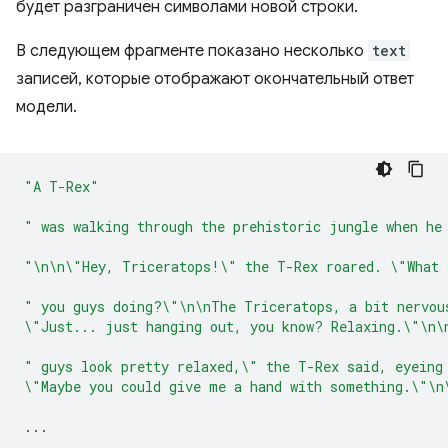
будет разграничен символами новой строки.
В следующем фрагменте показано несколько
text
записей, которые отображают окончательный ответ
модели.
"A T-Rex"
" was walking through the prehistoric jungle when he
"\n\n\"Hey, Triceratops!\" the T-Rex roared. \"What 
" you guys doing?\"\n\nThe Triceratops, a bit nervou
\"Just... just hanging out, you know? Relaxing.\"\n\
" guys look pretty relaxed,\" the T-Rex said, eyeing
\"Maybe you could give me a hand with something.\"\n
...