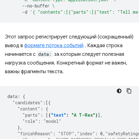
--no-buffer
\
-d
'{ "contents":[{"parts":[{"text": "Tell me
Этот запрос регистрирует следующий (сокращенный)
вывод в
формате потока событий
. Каждая строка
начинается с
data:
за которым следует полезная
нагрузка сообщения. Конкретный формат не важен,
важны фрагменты текста.
da
ta
:
{
"candidates"
:[{
"content"
:
{
"parts"
:
[
{
"text"
:
"A T-Rex"
}
"role"
:
"model"
},
"finishReason"
:
"STOP"
,
"index"
:
0
,
"safetyRating