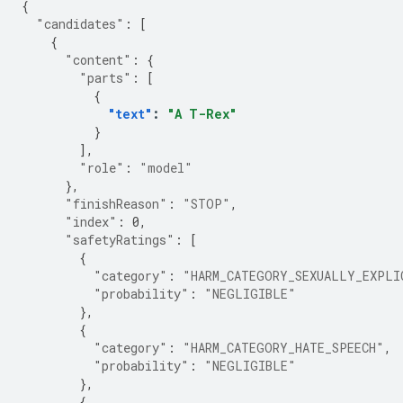
{
"candidates"
:
[
{
"content"
:
{
"parts"
:
[
{
"text"
:
"A T-Rex"
}
],
"role"
:
"model"
},
"finishReason"
:
"STOP"
,
"index"
:
0
,
"safetyRatings"
:
[
{
"category"
:
"HARM_CATEGORY_SEXUALLY_EXPLI
"probability"
:
"NEGLIGIBLE"
},
{
"category"
:
"HARM_CATEGORY_HATE_SPEECH"
,
"probability"
:
"NEGLIGIBLE"
},
{