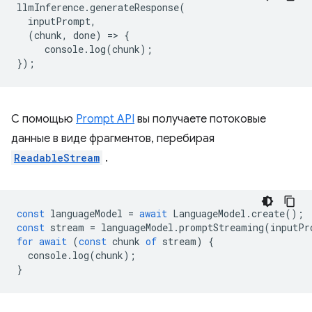
llmInference
.
generateResponse
(
inputPrompt
,
(
chunk
,
done
)
=
>
{
console
.
log
(
chunk
);
});
С помощью
Prompt API
вы получаете потоковые
данные в виде фрагментов, перебирая
ReadableStream
.
const
languageModel
=
await
LanguageModel
.
create
();
const
stream
=
languageModel
.
promptStreaming
(
inputPr
for
await
(
const
chunk
of
stream
)
{
console
.
log
(
chunk
);
}