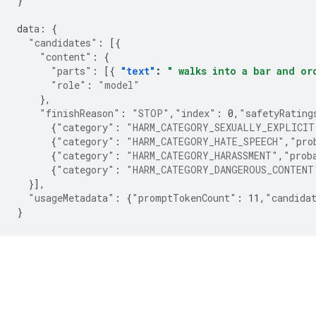
}
da
ta
:
{
"candidates"
:
[{
"content"
:
{
"parts"
:
[{
"text"
:
" walks into a bar and or
"role"
:
"model"
},
"finishReason"
:
"STOP"
,
"index"
:
0
,
"safetyRating
{
"category"
:
"HARM_CATEGORY_SEXUALLY_EXPLICIT
{
"category"
:
"HARM_CATEGORY_HATE_SPEECH"
,
"pro
{
"category"
:
"HARM_CATEGORY_HARASSMENT"
,
"prob
{
"category"
:
"HARM_CATEGORY_DANGEROUS_CONTENT
}],
"usageMetadata"
:
{
"promptTokenCount"
:
11
,
"candida
}