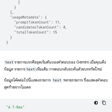
]
}
],
"usageMetadata"
:
{
"promptTokenCount"
:
11
,
"candidatesTokenCount"
:
4
,
"totalTokenCount"
:
15
}
}
text
รายการแรกคือจุดเริ่มต้นของคำตอบของ Gemini เมื่อคุณดึง
ข้อมูล รายการ
text
เพิ่มเติม การตอบกลับจะคั่นด้วยบรรทัดใหม่
ข้อมูลโค้ดต่อไปนี้แสดงรายการ
text
หลายรายการ ซึ่งแสดงคำตอบ
สุดท้ายจากโมเดล
"A T-Rex"