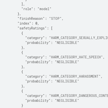
],
"role"
:
"model"
},
"finishReason"
:
"STOP"
,
"index"
:
0
,
"safetyRatings"
:
[
{
"category"
:
"HARM_CATEGORY_SEXUALLY_EXPLI
"probability"
:
"NEGLIGIBLE"
},
{
"category"
:
"HARM_CATEGORY_HATE_SPEECH"
,
"probability"
:
"NEGLIGIBLE"
},
{
"category"
:
"HARM_CATEGORY_HARASSMENT"
,
"probability"
:
"NEGLIGIBLE"
},
{
"category"
:
"HARM_CATEGORY_DANGEROUS_CONT
"probability"
:
"NEGLIGIBLE"
}