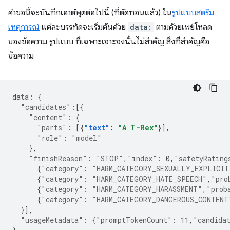
คำขอนี้จะบันทึกเอาต์พุตต่อไปนี้ (ที่ตัดทอนแล้ว) ใน
รูปแบบสตรีม
เหตุการณ์
แต่ละบรรทัดจะเริ่มต้นด้วย
data:
ตามด้วยเพย์โหลด
ของข้อความ รูปแบบ ที่เฉพาะเจาะจงนั้นไม่สำคัญ สิ่งที่สำคัญคือ
ข้อความ
da
ta
:
{
"candidates"
:[{
"content"
:
{
"parts"
:
[
{
"text"
:
"A T-Rex"
}
"role"
:
"model"
},
"finishReason"
:
"STOP"
,
"index"
:
0
,
"safetyRating
{
"category"
:
"HARM_CATEGORY_SEXUALLY_EXPLICIT
{
"category"
:
"HARM_CATEGORY_HATE_SPEECH"
,
"pro
{
"category"
:
"HARM_CATEGORY_HARASSMENT"
,
"prob
{
"category"
:
"HARM_CATEGORY_DANGEROUS_CONTENT
}],
"usageMetadata"
:
{
"promptTokenCount"
:
11
,
"candida