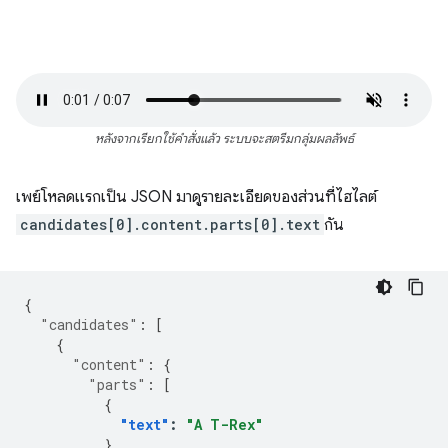
หลังจากเรียกใช้คำสั่งแล้ว ระบบจะสตรีมกลุ่มผลลัพธ์
เพย์โหลดแรกเป็น JSON มาดูรายละเอียดของส่วนที่ไฮไลต์
candidates[0].content.parts[0].text
กัน
{
"candidates"
:
[
{
"content"
:
{
"parts"
:
[
{
"text"
:
"A T-Rex"
}