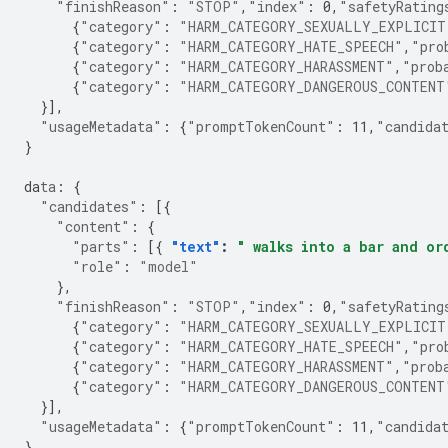
"finishReason"
:
"STOP"
,
"index"
:
0
,
"safetyRating
{
"category"
:
"HARM_CATEGORY_SEXUALLY_EXPLICIT
{
"category"
:
"HARM_CATEGORY_HATE_SPEECH"
,
"pro
{
"category"
:
"HARM_CATEGORY_HARASSMENT"
,
"prob
{
"category"
:
"HARM_CATEGORY_DANGEROUS_CONTENT
}],
"usageMetadata"
:
{
"promptTokenCount"
:
11
,
"candida
}
da
ta
:
{
"candidates"
:
[{
"content"
:
{
"parts"
:
[{
"text"
:
" walks into a bar and or
"role"
:
"model"
},
"finishReason"
:
"STOP"
,
"index"
:
0
,
"safetyRating
{
"category"
:
"HARM_CATEGORY_SEXUALLY_EXPLICIT
{
"category"
:
"HARM_CATEGORY_HATE_SPEECH"
,
"pro
{
"category"
:
"HARM_CATEGORY_HARASSMENT"
,
"prob
{
"category"
:
"HARM_CATEGORY_DANGEROUS_CONTENT
}],
"usageMetadata"
:
{
"promptTokenCount"
:
11
,
"candida
}