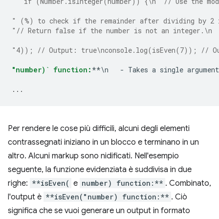
"  if (Number.isInteger(number)) {\n  // Use the mod
" (%) to check if the remainder after dividing by 2 
"// Return false if the number is not an integer.\n 
"4)); // Output: true\nconsole.log(isEven(7)); // O
"number)` function:
**\n   - Takes a single argument
...
Per rendere le cose più difficili, alcuni degli elementi
contrassegnati iniziano in un blocco e terminano in un
altro. Alcuni markup sono nidificati. Nell'esempio
seguente, la funzione evidenziata è suddivisa in due
righe:
**isEven(
e
number) function:**
. Combinato,
l'output è
**isEven("number) function:**
. Ciò
significa che se vuoi generare un output in formato