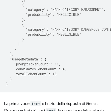
{
"category"
:
"HARM_CATEGORY_HARASSMENT"
,
"probability"
:
"NEGLIGIBLE"
},
{
"category"
:
"HARM_CATEGORY_DANGEROUS_CONT
"probability"
:
"NEGLIGIBLE"
}
]
}
],
"usageMetadata"
:
{
"promptTokenCount"
:
11
,
"candidatesTokenCount"
:
4
,
"totalTokenCount"
:
15
}
}
La prima voce
text
è l'inizio della risposta di Gemini.
Quando estrai più voci
text
, la risposta è delimitata da