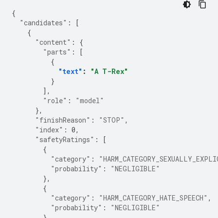
{
"candidates"
:
[
{
"content"
:
{
"parts"
:
[
{
"text"
:
"A T-Rex"
}
],
"role"
:
"model"
},
"finishReason"
:
"STOP"
,
"index"
:
0
,
"safetyRatings"
:
[
{
"category"
:
"HARM_CATEGORY_SEXUALLY_EXPLI
"probability"
:
"NEGLIGIBLE"
},
{
"category"
:
"HARM_CATEGORY_HATE_SPEECH"
,
"probability"
:
"NEGLIGIBLE"
},