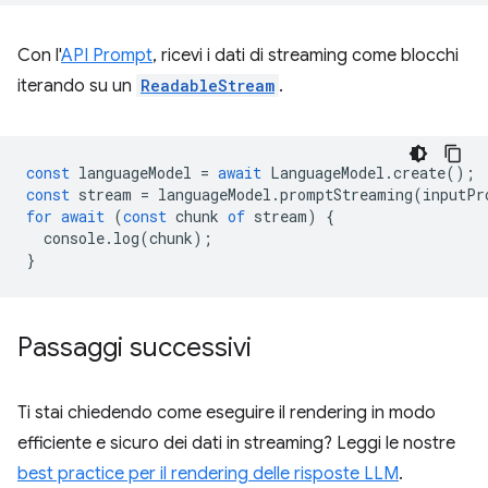
Con l'
API Prompt
, ricevi i dati di streaming come blocchi
iterando su un
ReadableStream
.
const
languageModel
=
await
LanguageModel
.
create
();
const
stream
=
languageModel
.
promptStreaming
(
inputPr
for
await
(
const
chunk
of
stream
)
{
console
.
log
(
chunk
);
}
Passaggi successivi
Ti stai chiedendo come eseguire il rendering in modo
efficiente e sicuro dei dati in streaming? Leggi le nostre
best practice per il rendering delle risposte LLM
.