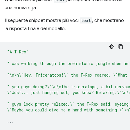
una nuova riga.
Il seguente snippet mostra più voci
text
, che mostrano
la risposta finale del modello.
"A T-Rex"
" was walking through the prehistoric jungle when he
"\n\n\"Hey, Triceratops!\" the T-Rex roared. \"What 
" you guys doing?\"\n\nThe Triceratops, a bit nervou
\"Just... just hanging out, you know? Relaxing.\"\n\
" guys look pretty relaxed,\" the T-Rex said, eyeing
\"Maybe you could give me a hand with something.\"\n
...