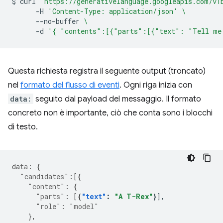
$
curl
"https://generativelanguage.googleapis.com/v1
-H
'Content-Type: application/json'
\
--no-buffer
\
-d
'{ "contents":[{"parts":[{"text": "Tell me
Questa richiesta registra il seguente output (troncato)
nel
formato del flusso di eventi
. Ogni riga inizia con
data:
seguito dal payload del messaggio. Il formato
concreto non è importante, ciò che conta sono i blocchi
di testo.
da
ta
:
{
"candidates"
:[{
"content"
:
{
"parts"
:
[
{
"text"
:
"A T-Rex"
}
"role"
:
"model"
},