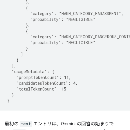
},
{
"category"
:
"HARM_CATEGORY_HARASSMENT"
,
"probability"
:
"NEGLIGIBLE"
},
{
"category"
:
"HARM_CATEGORY_DANGEROUS_CONT
"probability"
:
"NEGLIGIBLE"
}
]
}
],
"usageMetadata"
:
{
"promptTokenCount"
:
11
,
"candidatesTokenCount"
:
4
,
"totalTokenCount"
:
15
}
}
最初の
text
エントリは、Gemini の回答の始まりで