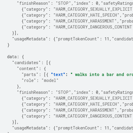
"finishReason"
:
"STOP"
,
"index"
:
0
,
"safetyRating
{
"category"
:
"HARM_CATEGORY_SEXUALLY_EXPLICIT
{
"category"
:
"HARM_CATEGORY_HATE_SPEECH"
,
"pro
{
"category"
:
"HARM_CATEGORY_HARASSMENT"
,
"prob
{
"category"
:
"HARM_CATEGORY_DANGEROUS_CONTENT
}],
"usageMetadata"
:
{
"promptTokenCount"
:
11
,
"candida
}
da
ta
:
{
"candidates"
:
[{
"content"
:
{
"parts"
:
[{
"text"
:
" walks into a bar and or
"role"
:
"model"
},
"finishReason"
:
"STOP"
,
"index"
:
0
,
"safetyRating
{
"category"
:
"HARM_CATEGORY_SEXUALLY_EXPLICIT
{
"category"
:
"HARM_CATEGORY_HATE_SPEECH"
,
"pro
{
"category"
:
"HARM_CATEGORY_HARASSMENT"
,
"prob
{
"category"
:
"HARM_CATEGORY_DANGEROUS_CONTENT
}],
"usageMetadata"
:
{
"promptTokenCount"
:
11
,
"candida