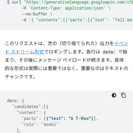
$
curl
"https://generativelanguage.googleapis.com/v1
-H
'Content-Type: application/json'
\
--no-buffer
\
-d
'{ "contents":[{"parts":[{"text": "Tell me
このリクエストは、次の（切り捨てられた）出力を
イベン
ト ストリーム形式
でロギングします。各行は
data:
で始
まり、その後にメッセージ ペイロードが続きます。具体
的な形式は実際には重要ではなく、重要なのはテキストの
チャンクです。
da
ta
:
{
"candidates"
:[{
"content"
:
{
"parts"
:
[
{
"text"
:
"A T-Rex"
}
"role"
:
"model"
},