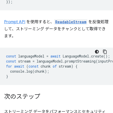
});
Prompt API
を使用すると、
ReadableStream
を反復処理
して、ストリーミング データをチャンクとして取得でき
ます。
const
languageModel
=
await
LanguageModel
.
create
();
const
stream
=
languageModel
.
promptStreaming
(
inputPr
for
await
(
const
chunk
of
stream
)
{
console
.
log
(
chunk
);
}
次のステップ
ストリーミング データをパフォーマンスとセキュリティ