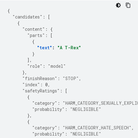
{
"candidates"
:
[
{
"content"
:
{
"parts"
:
[
{
"text"
:
"A T-Rex"
}
],
"role"
:
"model"
},
"finishReason"
:
"STOP"
,
"index"
:
0
,
"safetyRatings"
:
[
{
"category"
:
"HARM_CATEGORY_SEXUALLY_EXPLI
"probability"
:
"NEGLIGIBLE"
},
{
"category"
:
"HARM_CATEGORY_HATE_SPEECH"
,
"probability"
:
"NEGLIGIBLE"