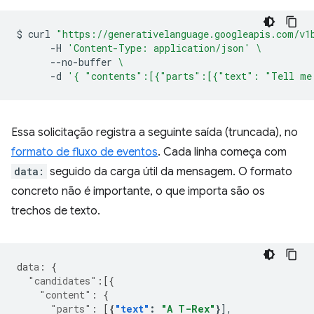
$
curl
"https://generativelanguage.googleapis.com/v1
-H
'Content-Type: application/json'
\
--no-buffer
\
-d
'{ "contents":[{"parts":[{"text": "Tell me
Essa solicitação registra a seguinte saída (truncada), no
formato de fluxo de eventos
. Cada linha começa com
data:
seguido da carga útil da mensagem. O formato
concreto não é importante, o que importa são os
trechos de texto.
da
ta
:
{
"candidates"
:[{
"content"
:
{
"parts"
:
[
{
"text"
:
"A T-Rex"
}