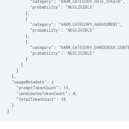
"category"
:
"HARM_CATEGORY_HATE_SPEECH"
,
"probability"
:
"NEGLIGIBLE"
},
{
"category"
:
"HARM_CATEGORY_HARASSMENT"
,
"probability"
:
"NEGLIGIBLE"
},
{
"category"
:
"HARM_CATEGORY_DANGEROUS_CONT
"probability"
:
"NEGLIGIBLE"
}
]
}
],
"usageMetadata"
:
{
"promptTokenCount"
:
11
,
"candidatesTokenCount"
:
4
,
"totalTokenCount"
:
15
}
}