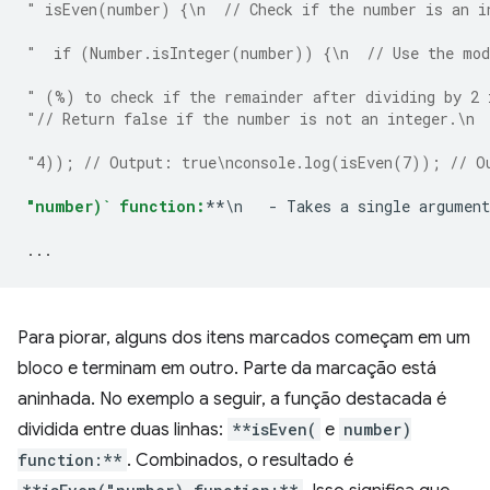
" isEven(number) {\n  // Check if the number is an i
"  if (Number.isInteger(number)) {\n  // Use the mod
" (%) to check if the remainder after dividing by 2 
"// Return false if the number is not an integer.\n 
"4)); // Output: true\nconsole.log(isEven(7)); // O
"number)` function:
**\n   - Takes a single argument
...
Para piorar, alguns dos itens marcados começam em um
bloco e terminam em outro. Parte da marcação está
aninhada. No exemplo a seguir, a função destacada é
dividida entre duas linhas:
**isEven(
e
number)
function:**
. Combinados, o resultado é