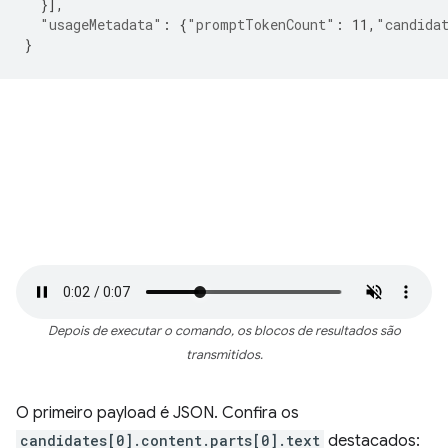
}],
"usageMetadata"
:
{
"promptTokenCount"
:
11
,
"candida
}
Depois de executar o comando, os blocos de resultados são
transmitidos.
O primeiro payload é JSON. Confira os
candidates[0].content.parts[0].text
destacados: