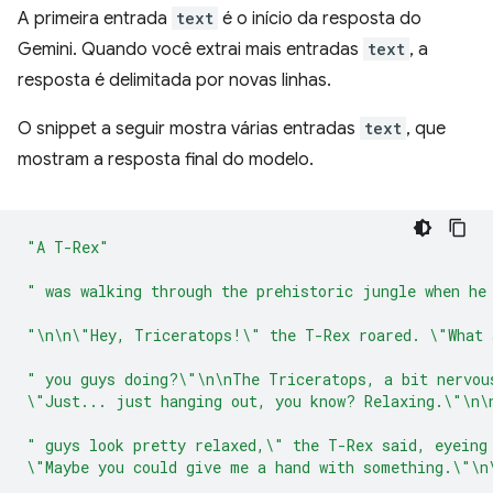
A primeira entrada
text
é o início da resposta do
Gemini. Quando você extrai mais entradas
text
, a
resposta é delimitada por novas linhas.
O snippet a seguir mostra várias entradas
text
, que
mostram a resposta final do modelo.
"A T-Rex"
" was walking through the prehistoric jungle when he
"\n\n\"Hey, Triceratops!\" the T-Rex roared. \"What 
" you guys doing?\"\n\nThe Triceratops, a bit nervou
\"Just... just hanging out, you know? Relaxing.\"\n\
" guys look pretty relaxed,\" the T-Rex said, eyeing
\"Maybe you could give me a hand with something.\"\n