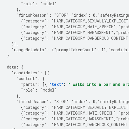
"role"
:
"model"
},
"finishReason"
:
"STOP"
,
"index"
:
0
,
"safetyRating
{
"category"
:
"HARM_CATEGORY_SEXUALLY_EXPLICIT
{
"category"
:
"HARM_CATEGORY_HATE_SPEECH"
,
"pro
{
"category"
:
"HARM_CATEGORY_HARASSMENT"
,
"prob
{
"category"
:
"HARM_CATEGORY_DANGEROUS_CONTENT
}],
"usageMetadata"
:
{
"promptTokenCount"
:
11
,
"candida
}
da
ta
:
{
"candidates"
:
[{
"content"
:
{
"parts"
:
[{
"text"
:
" walks into a bar and or
"role"
:
"model"
},
"finishReason"
:
"STOP"
,
"index"
:
0
,
"safetyRating
{
"category"
:
"HARM_CATEGORY_SEXUALLY_EXPLICIT
{
"category"
:
"HARM_CATEGORY_HATE_SPEECH"
,
"pro
{
"category"
:
"HARM_CATEGORY_HARASSMENT"
,
"prob
{
"category"
:
"HARM_CATEGORY_DANGEROUS_CONTENT