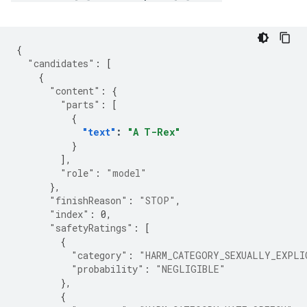
{
"candidates"
:
[
{
"content"
:
{
"parts"
:
[
{
"text"
:
"A T-Rex"
}
],
"role"
:
"model"
},
"finishReason"
:
"STOP"
,
"index"
:
0
,
"safetyRatings"
:
[
{
"category"
:
"HARM_CATEGORY_SEXUALLY_EXPLI
"probability"
:
"NEGLIGIBLE"
},
{