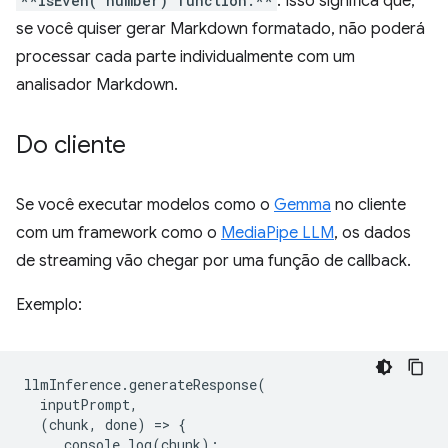
**isEven("number) function:**
. Isso significa que,
se você quiser gerar Markdown formatado, não poderá
processar cada parte individualmente com um
analisador Markdown.
Do cliente
Se você executar modelos como o
Gemma
no cliente
com um framework como o
MediaPipe LLM
, os dados
de streaming vão chegar por uma função de callback.
Exemplo:
llmInference
.
generateResponse
(
inputPrompt
,
(
chunk
,
done
)
=
>
{
console
.
log
(
chunk
);