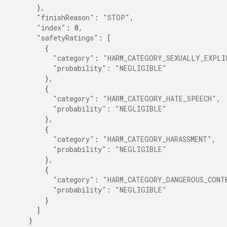
},
"finishReason"
:
"STOP"
,
"index"
:
0
,
"safetyRatings"
:
[
{
"category"
:
"HARM_CATEGORY_SEXUALLY_EXPLI
"probability"
:
"NEGLIGIBLE"
},
{
"category"
:
"HARM_CATEGORY_HATE_SPEECH"
,
"probability"
:
"NEGLIGIBLE"
},
{
"category"
:
"HARM_CATEGORY_HARASSMENT"
,
"probability"
:
"NEGLIGIBLE"
},
{
"category"
:
"HARM_CATEGORY_DANGEROUS_CONT
"probability"
:
"NEGLIGIBLE"
}
]
}