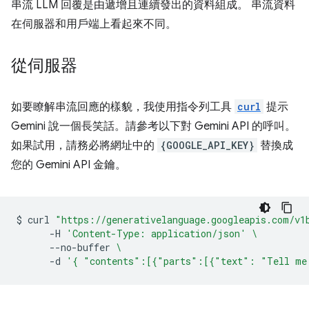
串流 LLM 回覆是由遞增且連續發出的資料組成。 串流資料
在伺服器和用戶端上看起來不同。
從伺服器
如要瞭解串流回應的樣貌，我使用指令列工具
curl
提示
Gemini 說一個長笑話。請參考以下對 Gemini API 的呼叫。
如果試用，請務必將網址中的
{GOOGLE_API_KEY}
替換成
您的 Gemini API 金鑰。
$
curl
"https://generativelanguage.googleapis.com/v1
-H
'Content-Type: application/json'
\
--no-buffer
\
-d
'{ "contents":[{"parts":[{"text": "Tell me