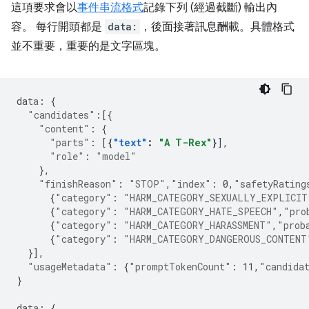
這項要求會以
事件串流格式
記錄下列 (經過截斷) 輸出內
容。 每行開頭都是
data:
，後面接著訊息酬載。具體格式
並不重要，重要的是文字區塊。
da
ta
:
{
"candidates"
:[{
"content"
:
{
"parts"
:
[
{
"text"
:
"A T-Rex"
}
"role"
:
"model"
},
"finishReason"
:
"STOP"
,
"index"
:
0
,
"safetyRating
{
"category"
:
"HARM_CATEGORY_SEXUALLY_EXPLICIT
{
"category"
:
"HARM_CATEGORY_HATE_SPEECH"
,
"pro
{
"category"
:
"HARM_CATEGORY_HARASSMENT"
,
"prob
{
"category"
:
"HARM_CATEGORY_DANGEROUS_CONTENT
}],
"usageMetadata"
:
{
"promptTokenCount"
:
11
,
"candida
}
da
ta
:
{