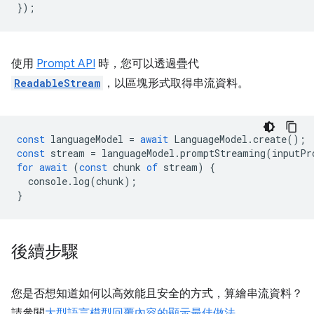
});
使用
Prompt API
時，您可以透過疊代
ReadableStream
，以區塊形式取得串流資料。
const
languageModel
=
await
LanguageModel
.
create
();
const
stream
=
languageModel
.
promptStreaming
(
inputPr
for
await
(
const
chunk
of
stream
)
{
console
.
log
(
chunk
);
}
後續步驟
您是否想知道如何以高效能且安全的方式，算繪串流資料？
請參閱
大型語言模型回覆內容的顯示最佳做法
。