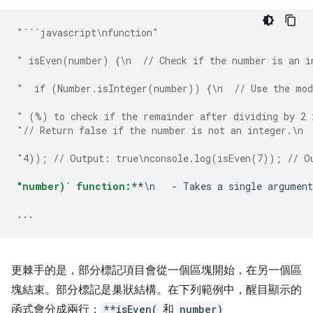
"```javascript\nfunction"
" isEven(number) {\n  // Check if the number is an i
"  if (Number.isInteger(number)) {\n  // Use the mod
" (%) to check if the remainder after dividing by 2 
"// Return false if the number is not an integer.\n 
"4)); // Output: true\nconsole.log(isEven(7)); // O
"number)` function:
**\n   - Takes a single argument
...
更棘手的是，部分標記項目會從一個區塊開始，在另一個區
塊結束。部分標記是巢狀結構。在下列範例中，醒目顯示的
函式會分成兩行：
**isEven(
和
number)