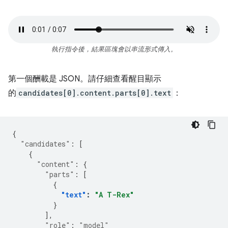
執行指令後，結果區塊會以串流形式傳入。
第一個酬載是 JSON。請仔細查看醒目顯示
的
candidates[0].content.parts[0].text
：
{
"candidates"
:
[
{
"content"
:
{
"parts"
:
[
{
"text"
:
"A T-Rex"
}
],
"role"
:
"model"