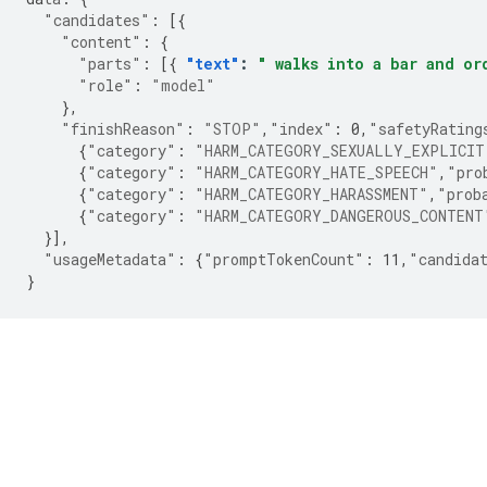
"candidates"
:
[{
"content"
:
{
"parts"
:
[{
"text"
:
" walks into a bar and or
"role"
:
"model"
},
"finishReason"
:
"STOP"
,
"index"
:
0
,
"safetyRating
{
"category"
:
"HARM_CATEGORY_SEXUALLY_EXPLICIT
{
"category"
:
"HARM_CATEGORY_HATE_SPEECH"
,
"pro
{
"category"
:
"HARM_CATEGORY_HARASSMENT"
,
"prob
{
"category"
:
"HARM_CATEGORY_DANGEROUS_CONTENT
}],
"usageMetadata"
:
{
"promptTokenCount"
:
11
,
"candida
}