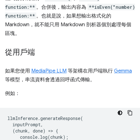
function:**
。合併後，輸出內容為
**isEven("number)
function:**
。也就是說，如果想輸出格式化的
Markdown，就不能只用 Markdown 剖析器個別處理每個
區塊。
從用戶端
如果您使用
MediaPipe LLM
等架構在用戶端執行
Gemma
等模型，串流資料會透過回呼函式傳輸。
例如：
llmInference
.
generateResponse
(
inputPrompt
,
(
chunk
,
done
)
=
>
{
console
.
log
(
chunk
);