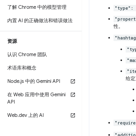
了解 Chrome 中的模型管理
"type": 
"propert
内置 AI 的正确做法和错误做法
性。
"hashtag
资源
"ty
认识 Chrome 团队
"ma
术语库和概念
"it
给定
Node
.
js 中的 Gemini API
在 Web 应用中使用 Gemini
API
Web
.
dev 上的 AI
"require
"additio