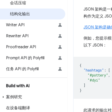
会话压缩
JSON 架构是
结构化输出
构作为定义 J
Writer API
JSON 架构是确
Rewriter API
例如，您提示模
以下 JSON：
Proofreader API
Prompt API 的 Polyfill
{
任务 API 的 Polyfill
"hashtags"
:
[
"#pottery"
,
"#dyi"
]
Build with AI
}
案例研究
在设备端翻译
此请求的输出对