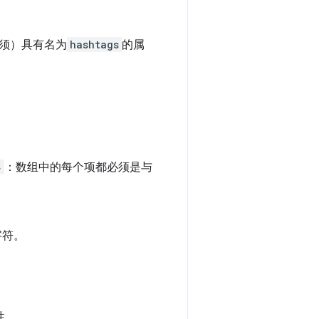
必须）具有名为
hashtags
的属
}
：数组中的每个项都必须是与
字符。
 。