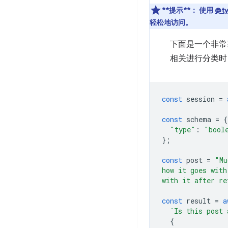
**提示**：
使用
@ty
轻松地访问。
下面是一个非常
相关进行分类
const
session
=
const
schema
=
{
"type"
:
"bool
};
const
post
=
"Mu
how it goes with
with it after re
const
result
=
a
`Is this post 
{