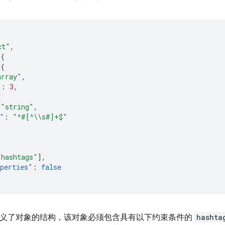
ct"
,
{
{
array"
,
"
:
3
,
{
"string"
,
"
:
"^#[^\\s#]+$"
"hashtags"
],
perties"
:
false
架构定义了对象的结构，该对象必须包含具有以下约束条件的
hashta