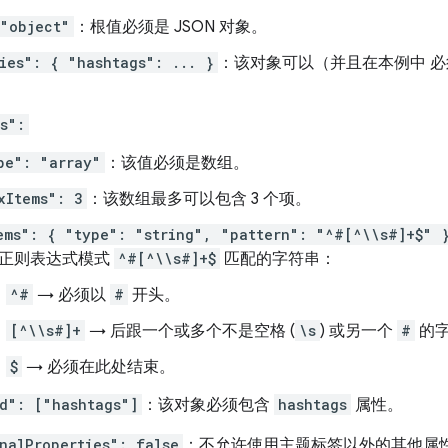
"object"
：根值必须是 JSON 对象。
ies": { "hashtags": ... }
：该对象可以（并且在本例中 
s":
pe": "array"
：该值必须是数组。
xItems": 3
：该数组最多可以包含 3 个项。
ems": { "type": "string", "pattern": "^#[^\\s#]+$" 
正则表达式模式
^#[^\\s#]+$
匹配的字符串：
^#
→ 必须以
#
开头。
[^\\s#]+
→ 后跟一个或多个不是空格 (
\s
) 或另一个
#
的
$
→ 必须在此处结束。
d": ["hashtags"]
：该对象必须包含
hashtags
属性。
nalProperties": false
：不允许使用主题标签以外的其他属性