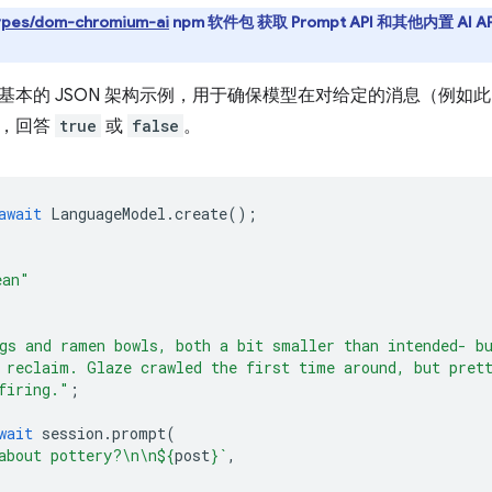
pes/dom-chromium-ai
npm 软件包 获取 Prompt API 和其他内置 AI 
基本的 JSON 架构示例，用于确保模型在对给定的消息（例如
时，回答
true
或
false
。
await
LanguageModel
.
create
();
ean"
gs and ramen bowls, both a bit smaller than intended- b
 reclaim. Glaze crawled the first time around, but pret
firing."
;
wait
session
.
prompt
(
about pottery?\n\n
${
post
}
`
,