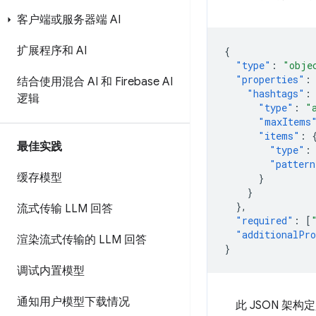
客户端或服务器端 AI
扩展程序和 AI
{
"type"
:
"obje
"properties"
:
结合使用混合 AI 和 Firebase AI
"hashtags"
:
逻辑
"type"
:
"
"maxItems
"items"
:
最佳实践
"type"
:
"pattern
缓存模型
}
}
},
流式传输 LLM 回答
"required"
:
[
"additionalPro
渲染流式传输的 LLM 回答
}
调试内置模型
通知用户模型下载情况
此 JSON 